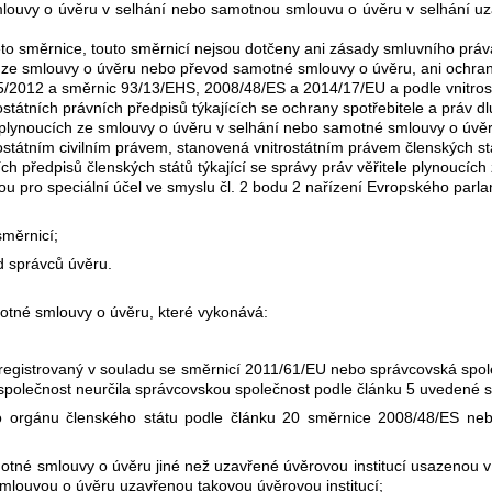
 smlouvy o úvěru v selhání nebo samotnou smlouvu o úvěru v selhání uz
éto směrnice, touto směrnicí nejsou dotčeny ani zásady smluvního práva
ch ze smlouvy o úvěru nebo převod samotné smlouvy o úvěru, ani ochr
5/2012 a směrnic 93/13/EHS, 2008/48/ES a 2014/17/EU a podle vnitrost
státních právních předpisů týkajících se ochrany spotřebitele a práv dl
plynoucích ze smlouvy o úvěru v selhání nebo samotné smlouvy o úvěru
státním civilním právem, stanovená vnitrostátním právem členských st
ch předpisů členských států týkající se správy práv věřitele plynoucí
kou pro speciální účel ve smyslu čl. 2 bodu 2 nařízení Evropského par
směrnicí;
d správců úvěru.
otné smlouvy o úvěru, které vykonává:
 registrovaný v souladu se směrnicí 2011/61/EU nebo správcovská spol
 společnost neurčila správcovskou společnost podle článku 5 uvedené 
ého orgánu členského státu podle článku 20 směrnice 2008/48/ES n
tné smlouvy o úvěru jiné než uzavřené úvěrovou institucí usazenou v U
louvou o úvěru uzavřenou takovou úvěrovou institucí;