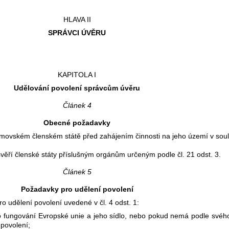
HLAVA II
SPRÁVCI ÚVĚRU
KAPITOLA I
Udělování povolení správcům úvěru
Článek 4
Obecné požadavky
 domovském členském státě před zahájením činnosti na jeho území v so
věří členské státy příslušným orgánům určeným podle čl. 21 odst. 3.
Článek 5
Požadavky pro udělení povolení
ro udělení povolení uvedené v čl. 4 odst. 1:
fungování Evropské unie a jeho sídlo, nebo pokud nemá podle svého v
 povolení;