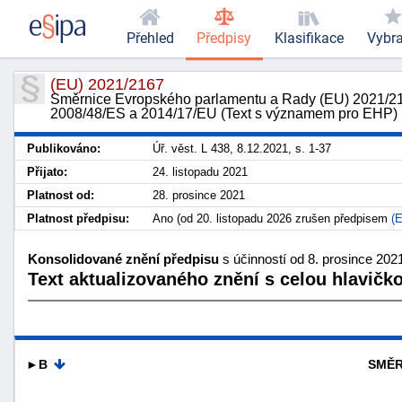
Přehled
Předpisy
Klasifikace
Vybr
(EU) 2021/2167
Směrnice Evropského parlamentu a Rady (EU) 2021/216
2008/48/ES a 2014/17/EU (Text s významem pro EHP)
Publikováno:
Úř. věst. L 438, 8.12.2021, s. 1-37
Přijato:
24. listopadu 2021
Platnost od:
28. prosince 2021
Platnost předpisu:
Ano (od 20. listopadu 2026 zrušen předpisem
(
Konsolidované znění předpisu
s účinností od 8. prosince 202
Text aktualizovaného znění s celou hlavičk
►B
SMĚR