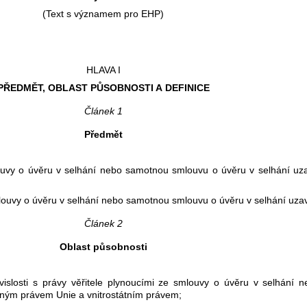
(Text s významem pro EHP)
HLAVA I
PŘEDMĚT, OBLAST PŮSOBNOSTI A DEFINICE
Článek 1
Předmět
mlouvy o úvěru v selhání nebo samotnou smlouvu o úvěru v selhání uz
smlouvy o úvěru v selhání nebo samotnou smlouvu o úvěru v selhání uzav
Článek 2
Oblast působnosti
islosti s právy věřitele plynoucími ze smlouvy o úvěru v selhání
atným právem Unie a vnitrostátním právem;