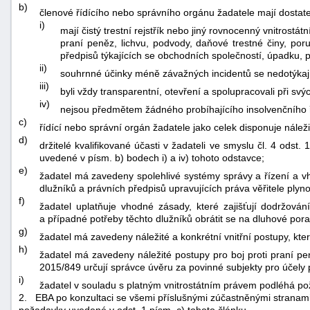
b)
členové řídícího nebo správního orgánu žadatele mají dostate
i)
mají čistý trestní rejstřík nebo jiný rovnocenný vnitrostátn
praní peněz, lichvu, podvody, daňové trestné činy, poru
předpisů týkajících se obchodních společností, úpadku, 
ii)
souhrnné účinky méně závažných incidentů se nedotýkají 
iii)
byli vždy transparentní, otevření a spolupracovali při s
iv)
nejsou předmětem žádného probíhajícího insolvenčního říz
c)
řídící nebo správní orgán žadatele jako celek disponuje nál
d)
držitelé kvalifikované účasti v žadateli ve smyslu čl. 4 ods
uvedené v písm. b) bodech i) a iv) tohoto odstavce;
e)
žadatel má zavedeny spolehlivé systémy správy a řízení a vho
dlužníků a právních předpisů upravujících práva věřitele pl
f)
žadatel uplatňuje vhodné zásady, které zajišťují dodržován
a případné potřeby těchto dlužníků obrátit se na dluhové pora
g)
žadatel má zavedeny náležité a konkrétní vnitřní postupy, které
h)
žadatel má zavedeny náležité postupy pro boj proti praní pen
2015/849 určují správce úvěru za povinné subjekty pro účely 
i)
žadatel v souladu s platným vnitrostátním právem podléhá p
2.
EBA po konzultaci se všemi příslušnými zúčastněnými stranam
požadavky uvedené v odst. 1 písm. c) tohoto článku.