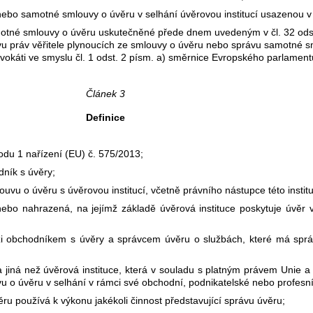
nebo samotné smlouvy o úvěru v selhání úvěrovou institucí usazenou v 
motné smlouvy o úvěru uskutečněné přede dnem uvedeným v čl. 32 odst
u práv věřitele plynoucích ze smlouvy o úvěru nebo správu samotné sm
dvokáti ve smyslu čl. 1 odst. 2 písm. a) směrnice Evropského parlamen
Článek 3
Definice
 bodu 1 nařízení (EU) č. 575/2013;
dník s úvěry;
uvu o úvěru s úvěrovou institucí, včetně právního nástupce této instit
o nahrazená, na jejímž základě úvěrová instituce poskytuje úvěr ve
i obchodníkem s úvěry a správcem úvěru o službách, které má spr
 jiná než úvěrová instituce, která v souladu s platným právem Unie a 
 o úvěru v selhání v rámci své obchodní, podnikatelské nebo profesní 
ru používá k výkonu jakékoli činnost představující správu úvěru;