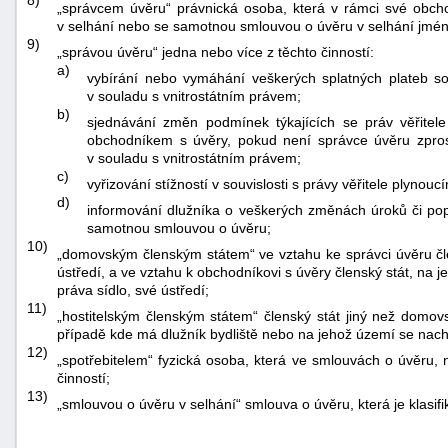
„správcem úvěru“ právnická osoba, která v rámci své obcho
v selhání nebo se samotnou smlouvou o úvěru v selhání jmén
9)
„správou úvěru“ jedna nebo více z těchto činností:
a)
vybírání nebo vymáhání veškerých splatných plateb so
v souladu s vnitrostátním právem;
b)
sjednávání změn podmínek týkajících se práv věřite
obchodníkem s úvěry, pokud není správce úvěru zpros
v souladu s vnitrostátním právem;
c)
vyřizování stížností v souvislosti s právy věřitele plyn
d)
informování dlužníka o veškerých změnách úroků či popl
samotnou smlouvou o úvěru;
10)
„domovským členským státem“ ve vztahu ke správci úvěru čle
ústředí, a ve vztahu k obchodníkovi s úvěry členský stát, na
práva sídlo, své ústředí;
11)
„hostitelským členským státem“ členský stát jiný než domo
případě kde má dlužník bydliště nebo na jehož území se nacház
12)
„spotřebitelem“ fyzická osoba, která ve smlouvách o úvěru, 
činností;
13)
„smlouvou o úvěru v selhání“ smlouva o úvěru, která je klasi