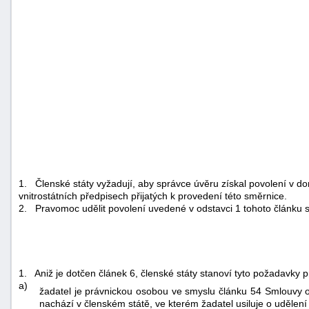
1.
Členské státy vyžadují, aby správce úvěru získal povolení v
vnitrostátních předpisech přijatých k provedení této směrnice.
2.
Pravomoc udělit povolení uvedené v odstavci 1 tohoto článku s
1.
Aniž je dotčen článek 6, členské státy stanoví tyto požadavky p
a)
žadatel je právnickou osobou ve smyslu článku 54 Smlouvy o 
nachází v členském státě, ve kterém žadatel usiluje o udělení