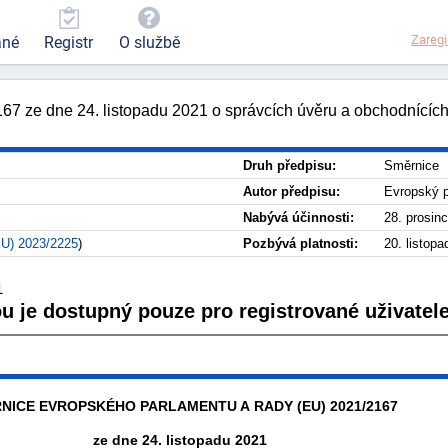
Zaregi
ané
Registr
O službě
7 ze dne 24. listopadu 2021 o správcích úvěru a obchodnících
Druh předpisu:
Směrnice
Autor předpisu:
Evropský p
Nabývá účinnosti:
28. prosin
EU) 2023/2225
)
Pozbývá platnosti:
20. listop
1
ou je dostupný pouze pro registrované uživatele
NICE EVROPSKÉHO PARLAMENTU A RADY (EU) 2021/2167
ze dne 24. listopadu 2021