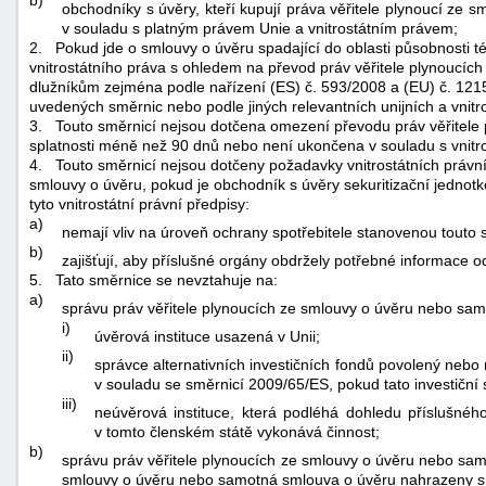
obchodníky s úvěry, kteří kupují práva věřitele plynoucí ze
v souladu s platným právem Unie a vnitrostátním právem;
2.
Pokud jde o smlouvy o úvěru spadající do oblasti působnosti t
vnitrostátního práva s ohledem na převod práv věřitele plynoucí
dlužníkům zejména podle nařízení (ES) č. 593/2008 a (EU) č. 121
uvedených směrnic nebo podle jiných relevantních unijních a vnitro
3.
Touto směrnicí nejsou dotčena omezení převodu práv věřitele 
splatnosti méně než 90 dnů nebo není ukončena v souladu s vnitro
4.
Touto směrnicí nejsou dotčeny požadavky vnitrostátních právní
smlouvy o úvěru, pokud je obchodník s úvěry sekuritizační jednot
tyto vnitrostátní právní předpisy:
a)
nemají vliv na úroveň ochrany spotřebitele stanovenou touto 
b)
zajišťují, aby příslušné orgány obdržely potřebné informace o
5.
Tato směrnice se nevztahuje na:
a)
správu práv věřitele plynoucích ze smlouvy o úvěru nebo sam
i)
úvěrová instituce usazená v Unii;
ii)
správce alternativních investičních fondů povolený nebo
v souladu se směrnicí 2009/65/ES, pokud tato investiční
iii)
neúvěrová instituce, která podléhá dohledu příslušn
v tomto členském státě vykonává činnost;
b)
správu práv věřitele plynoucích ze smlouvy o úvěru nebo samo
smlouvy o úvěru nebo samotná smlouva o úvěru nahrazeny sm