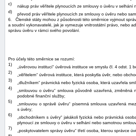
c)
nákup práv věřitele plynoucích ze smlouvy o úvěru v selhání 
d)
převod práv věřitele plynoucích ze smlouvy o úvěru nebo sa
6.
Členské státy mohou z působnosti této směrnice vyjmout správ
a soudní vykonavatelé, jak je vymezuje vnitrostátní právo, nebo a
správu úvěru v rámci svého povolání.
Pro účely této směrnice se rozumí:
1)
„úvěrovou institucí“ úvěrová instituce ve smyslu čl. 4 odst. 1
2)
„věřitelem“ úvěrová instituce, která poskytla úvěr, nebo obcho
3)
„dlužníkem“ právnická nebo fyzická osoba, která uzavřela smlo
4)
„smlouvou o úvěru“ smlouva původně uzavřená, změněná neb
podobné finanční služby;
5)
„smlouvou o správě úvěru“ písemná smlouva uzavřená mez
s úvěry;
6)
„obchodníkem s úvěry“ jakákoli fyzická nebo právnická osoba
plynoucí ze smlouvy o úvěru v selhání nebo samotnou smlouvu
7)
„poskytovatelem správy úvěru“ třetí osoba, kterou správce úvě
8)