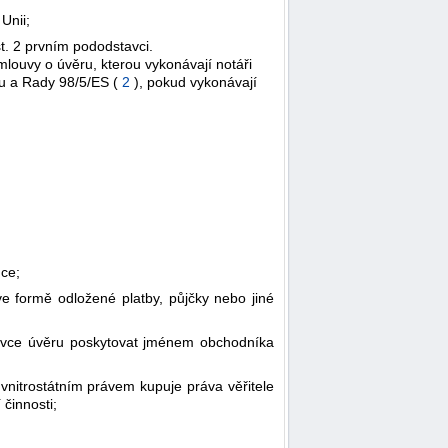
Unii;
. 2 prvním pododstavci.
louvy o úvěru, kterou vykonávají notáři
tu a Rady 98/5/ES (
2
), pokud vykonávají
uce;
 formě odložené platby, půjčky nebo jiné
ávce úvěru poskytovat jménem obchodníka
vnitrostátním právem kupuje práva věřitele
činnosti;