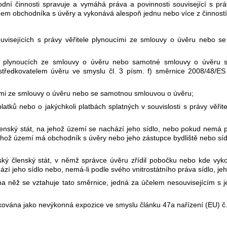
dní činnosti spravuje a vymáhá práva a povinnosti související s prá
em obchodníka s úvěry a vykonává alespoň jednu nebo více z činností 
uvisejících s právy věřitele plynoucími ze smlouvy o úvěru nebo 
le plynoucích ze smlouvy o úvěru nebo samotné smlouvy o úvěru 
tředkovatelem úvěru ve smyslu čl. 3 písm. f) směrnice 2008/48/ES
oucími ze smlouvy o úvěru nebo se samotnou smlouvou o úvěru;
atků nebo o jakýchkoli platbách splatných v souvislosti s právy věři
nský stát, na jehož území se nachází jeho sídlo, nebo pokud nemá po
 jehož území má obchodník s úvěry nebo jeho zástupce bydliště nebo síd
vský členský stát, v němž správce úvěru zřídil pobočku nebo kde vy
í jeho sídlo nebo, nemá-li podle svého vnitrostátního práva sídlo, jeh
na něž se vztahuje tato směrnice, jedná za účelem nesouvisejícím s j
fikována jako nevýkonná expozice ve smyslu článku 47a nařízení (EU) č