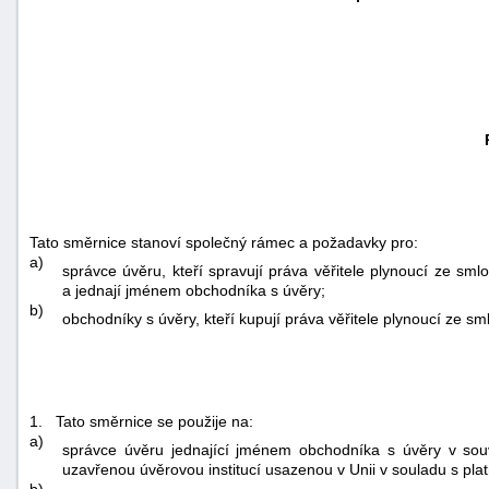
Tato směrnice stanoví společný rámec a požadavky pro:
a)
správce úvěru, kteří spravují práva věřitele plynoucí ze s
a jednají jménem obchodníka s úvěry;
b)
obchodníky s úvěry, kteří kupují práva věřitele plynoucí ze 
1.
Tato směrnice se použije na:
a)
správce úvěru jednající jménem obchodníka s úvěry v souv
uzavřenou úvěrovou institucí usazenou v Unii v souladu s pl
b)