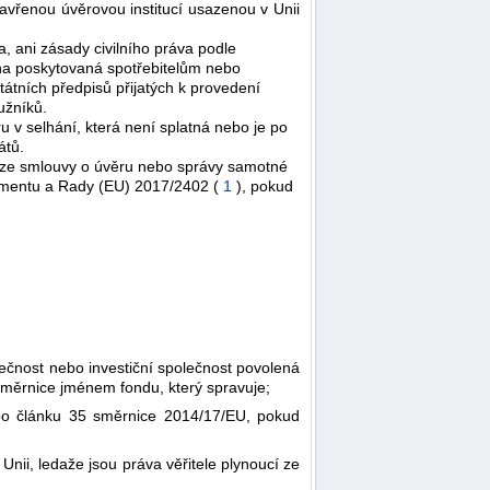
avřenou úvěrovou institucí usazenou v Unii
, ani zásady civilního práva podle
ana poskytovaná spotřebitelům nebo
átních předpisů přijatých k provedení
užníků.
 v selhání, která není splatná nebo je po
átů.
ch ze smlouvy o úvěru nebo správy samotné
lamentu a Rady (EU) 2017/2402 (
1
), pokud
ečnost nebo investiční společnost povolená
směrnice jménem fondu, který spravuje;
ebo článku 35 směrnice 2014/17/EU, pokud
nii, ledaže jsou práva věřitele plynoucí ze