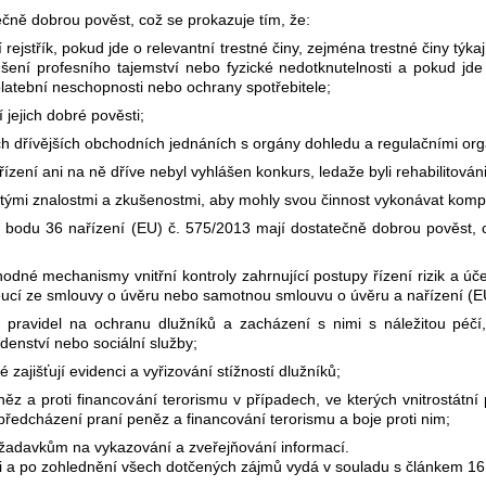
čně dobrou pověst, což se prokazuje tím, že:
í rejstřík, pokud jde o relevantní trestné činy, zejména trestné činy týka
šení profesního tajemství nebo fyzické nedotknutelnosti a pokud jde o
platební neschopnosti nebo ochrany spotřebitele;
jejich dobré pověsti;
vých dřívějších obchodních jednáních s orgány dohledu a regulačními or
ení ani na ně dříve nebyl vyhlášen konkurs, ledaže byli rehabilitován
ežitými znalostmi a zkušenostmi, aby mohly svou činnost vykonávat ko
t. 1 bodu 36 nařízení (EU) č. 575/2013 mají dostatečně dobrou pověst,
dné mechanismy vnitřní kontroly zahrnující postupy řízení rizik a účet
ynoucí ze smlouvy o úvěru nebo samotnou smlouvu o úvěru a nařízení (
í pravidel na ochranu dlužníků a zacházení s nimi s náležitou péčí,
denství nebo sociální služby;
 zajišťují evidenci a vyřizování stížností dlužníků;
ěz a proti financování terorismu v případech, ve kterých vnitrostátní
předcházení praní peněz a financování terorismu a boje proti nim;
ožadavkům na vykazování a zveřejňování informací.
i a po zohlednění všech dotčených zájmů vydá v souladu s článkem 16