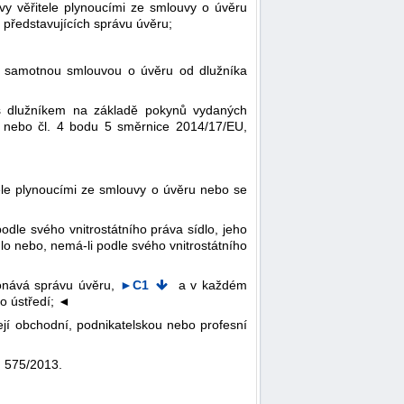
vy věřitele plynoucími ze smlouvy o úvěru
představujících správu úvěru;
se samotnou smlouvou o úvěru od dlužníka
s dlužníkem na základě pokynů vydaných
 nebo čl. 4 bodu 5 směrnice 2014/17/EU,
tele plynoucími ze smlouvy o úvěru nebo se
dle svého vnitrostátního práva sídlo, jeho
lo nebo, nemá-li podle svého vnitrostátního
konává správu úvěru,
►C1
a v každém
o ústředí;
◄
ejí obchodní, podnikatelskou nebo profesní
. 575/2013.