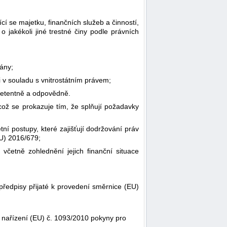
jící se majetku, finančních služeb a činností,
 jakékoli jiné trestné činy podle právních
gány;
i v souladu s vnitrostátním právem;
mpetentně a odpovědně.
 což se prokazuje tím, že splňují požadavky
ní postupy, které zajišťují dodržování práv
EU) 2016/679;
 včetně zohlednění jejich finanční situace
 předpisy přijaté k provedení směrnice (EU)
 nařízení (EU) č. 1093/2010 pokyny pro