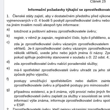
Článek 15
Informační požadavky týkající se zprostředkova
1.
Členské státy zajistí, aby v dostatečném předstihu před výkone
vyjmenovaných v čl. 4 bodě 5 poskytl zprostředkovatel úvěru nebo
na jiném trvalém nosiči alespoň tyto informace:
a)
totožnost a poštovní adresu zprostředkovatele úvěru;
b)
registr, v němž je zapsán, registrační číslo, bylo-li přiděleno,
c)
zda je zprostředkovatel úvěru vázaným zprostředkovatelem
věřitelů. Je-li zprostředkovatel úvěru vázaným zprostředko
několik věřitelů, uvede jeho nebo jejich jména či názvy. Zp
pokud splňuje podmínky stanovené v souladu s čl. 22 odst. 4;
d)
zda zprostředkovatel úvěru nabízí poradenské služby;
e)
má-li spotřebitel zprostředkovateli úvěru uhradit za jeho s
způsob jejího výpočtu;
f)
postupy umožňující spotřebitelům nebo dalším zain
zprostředkovatele úvěru a případně postupy pro mimosoudní v
g)
případnou existenci, a je-li známa, výši provizí nebo jiných f
zprostředkovateli úvěru zaplatit za služby v souvislosti se sm
informací výše známa, informuje zprostředkovatel úvěru spot
v ESIP.
2.
Zprostředkovatelé úvěru, kteří nejsou vázanými zprostředkovatel