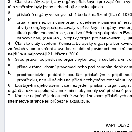
3.
Členské státy zajistí, aby orgány příslušnými pro zajištění a v
této směrnice byly jedny nebo obojí z následujících:
a)
příslušné orgány ve smyslu čl. 4 bodu 2 nařízení (EU) č. 109
b)
orgány jiné než příslušné orgány uvedené v písmeni a), jestli
aby tyto orgány spolupracovaly s příslušnými orgány uvedeným
úkolů podle této směrnice, a to i za účelem spolupráce s 
bankovnictví) (dále jen „Evropský orgán pro bankovnictví“), j
4.
Členské státy uvědomí Komisi a Evropský orgán pro bankovnictv
změnách v tomto určení a uvedou rozdělení povinností mezi různé
nejdříve a nejpozději 21. března 2016.
5.
Svou pravomoc příslušné orgány vykonávají v souladu s vnitr
a)
přímo v rámci vlastní pravomoci nebo pod soudním dohlede
b)
prostřednictvím podání k soudům příslušným k přijetí ne
prostředku, není-li návrhu na přijetí nezbytného rozhodnutí vy
6.
Existuje-li na jeho území více než jeden příslušný orgán, zajist
orgánů a úzkou spolupráci mezi nimi, aby mohly své příslušné povi
7.
Komise nejméně jednou ročně zveřejní seznam příslušných o
internetové stránce jej průběžně aktualizuje.
KAPITOLA 2