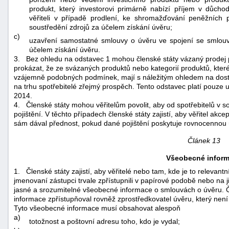
produkt, který investorovi primárně nabízí příjem v důchodu
věřiteli v případě prodlení, ke shromažďování peněžních
soustředění zdrojů za účelem získání úvěru;
c)
uzavření samostatné smlouvy o úvěru ve spojení se smlou
účelem získání úvěru.
3.
Bez ohledu na odstavec 1 mohou členské státy vázaný prodej 
prokázat, že ze svázaných produktů nebo kategorií produktů, kter
vzájemně podobných podmínek, mají s náležitým ohledem na dost
na trhu spotřebitelé zřejmý prospěch. Tento odstavec platí pouze 
2014.
4.
Členské státy mohou věřitelům povolit, aby od spotřebitelů v s
pojištění. V těchto případech členské státy zajistí, aby věřitel akce
sám dával přednost, pokud dané pojištění poskytuje rovnocennou ú
Článek 13
Všeobecné infor
1.
Členské státy zajistí, aby věřitelé nebo tam, kde je to relevant
jmenovaní zástupci trvale zpřístupnili v papírové podobě nebo na 
jasné a srozumitelné všeobecné informace o smlouvách o úvěru. 
informace zpřístupňoval rovněž zprostředkovatel úvěru, který ne
Tyto všeobecné informace musí obsahovat alespoň
a)
totožnost a poštovní adresu toho, kdo je vydal;