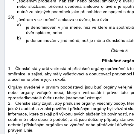
„spojeným prodejem“ nabízení nebo prodej smlouvy o úvěru v
nebo službami, přičemž uvedená smlouva o úvěru je spotřebi
nutně za stejných podmínek jako při nabídce ve spojení s do
28)
„úvěrem v cizí měně“ smlouva o úvěru, kde úvěr
a)
je denominován v jiné měně, než ve které má spotřebite
úvěr splácen, nebo
b)
je denominován v jiné měně, než je měna členského státu
Článek 5
Příslušné orgá
1.
Členské státy určí vnitrostátní příslušné orgány oprávněné k to
směrnice, a zajistí, aby měly vyšetřovací a donucovací pravomoci 
a účelnému plnění jejich úkolů.
Orgány uvedené v prvním pododstavci jsou buď orgány veřejné 
nebo orgány veřejné moci, kterým vnitrostátní právo tuto pr
zprostředkovatelé úvěru nebo jmenovaní zástupci.
2.
Členské státy zajistí, aby příslušné orgány, všechny osoby, kte
jakož i auditoři a znalci pověření příslušnými orgány byli vázáni 
informace, které získají při výkonu svých služebních povinností, n
souhrnné nebo obecné podobě, aniž jsou dotčeny případy stanove
nebrání příslušným orgánům ve výměně nebo předávání důvěrných 
právem Unie.