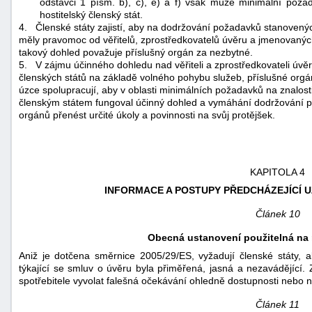
odstavci 1 písm. b), c), e) a f) však může minimální požad
hostitelský členský stát.
4.
Členské státy zajistí, aby na dodržování požadavků stanovenýc
měly pravomoc od věřitelů, zprostředkovatelů úvěru a jmenovanýc
takový dohled považuje příslušný orgán za nezbytné.
5.
V zájmu účinného dohledu nad věřiteli a zprostředkovateli úvěru
členských států na základě volného pohybu služeb, příslušné org
úzce spolupracují, aby v oblasti minimálních požadavků na znalos
členským státem fungoval účinný dohled a vymáhání dodržování p
orgánů přenést určité úkoly a povinnosti na svůj protějšek.
KAPITOLA 4
INFORMACE A POSTUPY PŘEDCHÁZEJÍCÍ 
Článek 10
Obecná ustanovení použitelná na 
Aniž je dotčena směrnice 2005/29/ES, vyžadují členské státy,
týkající se smluv o úvěru byla přiměřená, jasná a nezavádějící
spotřebitele vyvolat falešná očekávání ohledně dostupnosti nebo 
Článek 11