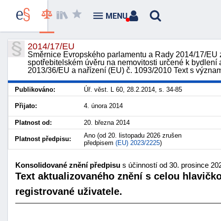
MENU
2014/17/EU
Směrnice Evropského parlamentu a Rady 2014/17/EU z
spotřebitelském úvěru na nemovitosti určené k bydlen
2013/36/EU a nařízení (EU) č. 1093/2010 Text s význ
Publikováno:
Úř. věst. L 60, 28.2.2014, s. 34-85
Přijato:
4. února 2014
Platnost od:
20. března 2014
Ano (od 20. listopadu 2026 zrušen
Platnost předpisu:
předpisem
(EU) 2023/2225
)
Konsolidované znění předpisu
s účinností od 30. prosince 20
Text aktualizovaného znění s celou hlavičk
registrované uživatele.