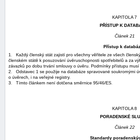
KAPITOLA 7
PŘÍSTUP K DATAB
Článek 21
Přístup k databá
1.
Každý členský stát zajistí pro všechny věřitele ze všech člen
členském státě k posuzování úvěruschopnosti spotřebitelů a za vý
závazků po dobu trvání smlouvy o úvěru. Podmínky přístupu musí 
2.
Odstavec 1 se použije na databáze spravované soukromými úvě
o úvěrech, i na veřejné registry.
3.
Tímto článkem není dotčena směrnice 95/46/ES.
KAPITOLA 8
PORADENSKÉ SL
Článek 22
Standardy poradenský