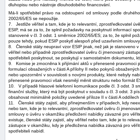
dluhopisu nebo nástroje dlouhodobého financování.
Má-li spotřebitel právo na odstoupení od smlouvy podle druhéh
2002/65/ES se nepoužije.
7.
Jestliže věřitel a tam, kde je to relevantní, zprostředkovatel 
ESIP, má se za to, že splnil požadavky na poskytnutí informací sp
stanovené v čl. 3 odst. 1 směrnice 2002/65/ES; za to, že splnil p
pouze tehdy, pokud ESIP poskytl alespoň před uzavřením smlouvy
8.
Členské státy neupraví vzor ESIP jinak, než jak je stanoveno v 
věřitel nebo případně zprostředkovatel úvěru či jmenovaný zástu
spotřebiteli poskytnout, se poskytují v samostatném dokumentu, kter
9.
Komise je zmocněna k přijímání aktů v přenesené pravomoci 
formulací obsažených v části A přílohy II nebo pokynů obsažených v 
nebo upozornění v souvislosti s novými produkty, které nebyly na
přenesené pravomoci však nesmějí měnit strukturu nebo formát E
10.
V případě hlasové telefonní komunikace podle čl. 3 odst. 3 
finanční služby, který má být poskytnut v souladu s čl. 3 odst. 3
obsahovat minimálně položky uvedené příloze II v části A oddílech
11.
Členské státy zajistí, aby přinejmenším v případech, kdy neex
nebo tam, kde je to relevantní, zprostředkovatel úvěru či jmenovan
smlouvy o úvěru v okamžiku předložení nabídky závazné pro věřite
existuje, členské státy zajistí, aby věřitel nebo tam, kde je to rel
zástupce v okamžiku, kdy je předložena nabídka závazná pro věřit
spotřebiteli nabídl.