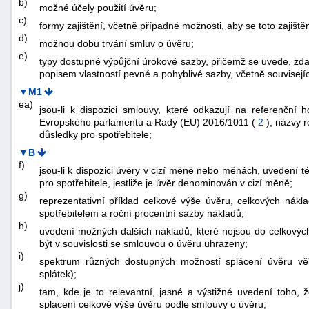
b)
možné účely použití úvěru;
c)
formy zajištění, včetně případné možnosti, aby se toto zajišt
d)
možnou dobu trvání smluv o úvěru;
e)
typy dostupné výpůjční úrokové sazby, přičemž se uvede, zda
popisem vlastností pevné a pohyblivé sazby, včetně souvisejíc
▼M1
ea)
jsou-li k dispozici smlouvy, které odkazují na referenční
Evropského parlamentu a Rady (EU) 2016/1011 (
2
), názvy 
důsledky pro spotřebitele;
▼B
f)
jsou-li k dispozici úvěry v cizí měně nebo měnách, uvedení 
pro spotřebitele, jestliže je úvěr denominován v cizí měně;
g)
reprezentativní příklad celkové výše úvěru, celkových nákla
spotřebitelem a roční procentní sazby nákladů;
h)
uvedení možných dalších nákladů, které nejsou do celkových
být v souvislosti se smlouvou o úvěru uhrazeny;
i)
spektrum různých dostupných možností splácení úvěru věřit
splátek);
j)
tam, kde je to relevantní, jasné a výstižné uvedení toho,
splacení celkové výše úvěru podle smlouvy o úvěru;