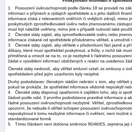
Poskytování informací o spotřebite
1.
Posouzení úvěruschopnosti podle článku 18 se provádí na zák
informací o příjmech a výdajích spotřebitele a o jeho dalších fina
informace získá z relevantních vnitřních či vnějších zdrojů, mimo ji
poskytnutých zprostředkovateli úvěru nebo jmenovanému zástupci
musí být náležitě ověřeny, mimo jiné v případě nutnosti také použ
2.
Členské státy zajistí, aby zprostředkovatelé úvěru nebo jmeno
informace získané od spotřebitele příslušnému věřiteli, a umožnil
3.
Členské státy zajistí, aby věřitelé v předsmluvní fázi jasně a p
důkazy, které musí spotřebitel poskytnout, a lhůty, v nichž tak mus
přiměřená a omezit se na to, co je nezbytné k řádnému posouzení 
žádat o vysvětlení informací obdržených v reakci na uvedenou žádo
Členské státy nedovolí, aby věřitel smluvní vztah ze smlouvy o úv
spotřebitelem před jejím uzavřením byly neúplné.
Druhý pododstavec členským státům nebrání v tom, aby věřiteli p
pokud se prokáže, že spotřebitel informace vědomě neposkytl neb
4.
Členské státy disponují opatřeními k zajištění toho, aby si spot
žádost podle odst. 3 prvního pododstavce pravdivé informace a aby 
řádné posouzení úvěruschopnosti nezbytné. Věřitel, zprostředkov
upozorní, že nebude-li věřitel schopen posouzení úvěruschopnosti 
neposkytnout k tomu nezbytné informace či ověření, není možné ú
standardizované formě.
5.
Tímto článkem není dotčena směrnice 95/46/ES, zejména její 