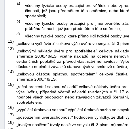
a)
všechny fyzické osoby pracující pro věřitele nebo zpro
činností, jež jsou předmětem této směrnice, nebo které
spotřebiteli;
b)
všechny fyzické osoby pracující pro jmenovaného zástu
průběhu činností, jež jsou předmětem této směrnice;
c)
všechny fyzické osoby, které přímo řídí fyzické osoby uv
12)
„celkovou výší úvěru“ celková výše úvěru ve smyslu čl. 3 pís
13)
„celkovými náklady úvěru pro spotřebitele“ celkové náklady
směrnice 2008/48/ES, včetně nákladů na ocenění nemovitos
evidenčních poplatků za převod vlastnictví nemovitosti. Vyl
důsledku neplnění závazků stanovených ve smlouvě o úvěru;
14)
„celkovou částkou splatnou spotřebitelem“ celková částka
směrnice 2008/48/ES;
15)
„roční procentní sazbou nákladů“ celkové náklady úvěru pro 
výše úvěru, případně včetně nákladů uvedených v čl. 17 o
hodnotě všech budoucích nebo stávajících závazků (čerpání,
spotřebitelem;
16)
„výpůjční úrokovou sazbou“ výpůjční úroková sazba ve smyslu
17)
„posouzením úvěruschopnosti“ hodnocení vyhlídky, že dluh vy
18)
„trvalým nosičem“ trvalý nosič ve smyslu čl. 3 písm. m) směr