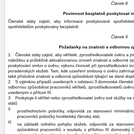
Článek 8
Povinnost bezplatně poskytovat in
Členské státy zajistí, aby informace poskytované spotřebi
spotřebitelům poskytovány bezplatně.
Článek 9
Požadavky na znalosti a odbornou z
1.
Členské státy zajistí, aby věřitelé, zprostředkovatelé úvěru a
náležitou a průběžně aktualizovanou úroveň znalostí a odborné způ
poskytování smluv o úvěru, výkonu činností při zprostředkování ú
poradenských služeb. Tam, kde uzavření smlouvy o úvěru zahrnuje
také příslušné znalosti a odborná způsobilost týkající se dané dop
2.
S výjimkou případů uvedených v odstavci 3 domovské členské s
odbornou způsobilost pracovníků věřitelů, zprostředkovatelů úvě
uvedenými v příloze III.
3.
Poskytuje-li věřitel nebo zprostředkovatel úvěru své služby n
států
i)
prostřednictvím pobočky, odpovídá za stanovení minimální
pracovníků pobočky hostitelský členský stát,
ii)
na základě volného pohybu služeb, odpovídá za stanoven
způsobilost pracovníků v souladu s přílohou III domovský č