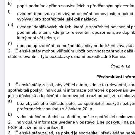
k)
popis podmínek přímo souvisejících s předčasným splacením
l)
uvedení toho, zda je nezbytné ocenění nemovitosti, a pokud
vyplývají pro spotřebitele jakékoli náklady;
m)
uvedení doplňkových služeb, které je spotřebitel povinen si po
podmínek, a tam, kde je to relevantní, upozornění, že dopl
který není věřitelem, a
n)
obecné upozornění na možné důsledky nedodržení závazků so
2.
Členské státy mohou věřitelům uložit povinnost zahrnout dalš
státě relevantní. Tyto požadavky oznámí bezodkladně Komisi.
Článek 14
Předsmluvní infor
1.
Členské státy zajistí, aby věřitel a tam, kde je to relevantní,
spotřebiteli poskytl individuální informace potřebné k porovnání úv
jejich důsledků a k učinění informovaného rozhodnutí, zda smlouv
a)
bez zbytečného odkladu poté, co spotřebitel poskytl nezbytn
preferencích v souladu s článkem 20, a
b)
v dostatečném předstihu předtím, než je spotřebitel smlouvo
2.
Individuální informace uvedené v odstavci 1 se poskytují na pa
ESIP obsaženého v příloze II.
3.
Členské státy zajistí, že pokud je spotřebiteli předkládána nab