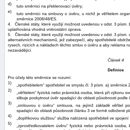
d)
tuto směrnici na překlenovací úvěry;
e)
tuto směrnici na smlouvy o úvěru, u nichž je věřitelem organ
směrnice 2008/48/ES.
4.
Členské státy, které využijí možnost uvedenou v odst. 3 písm. b
uplatňována vhodná vnitrostátní úprava.
5.
Členské státy, které využijí možnost uvedenou v odst. 3 písm. 
alternativních mechanismů, jež zabezpečí, aby spotřebitelé obdrže
rysech, rizicích a nákladech těchto smluv o úvěru a aby reklama n
nezavádějící.
Článek 4
Definice
Pro účely této směrnice se rozumí:
1)
„spotřebitelem“ spotřebitel ve smyslu čl. 3 písm. a) směrnice
2)
„věřitelem“ fyzická nebo právnická osoba, která při výkonu s
slibuje poskytnout úvěr spadající do oblasti působnosti podle 
3)
„smlouvou o úvěru“ smlouva, na jejímž základě věřitel pos
spadající do oblasti působnosti článku 3 ve formě odložené pl
4)
„doplňkovou službou“ služba nabízená spotřebiteli ve spojení
5)
„zprostředkovatelem úvěru“ fyzická nebo právnická osoba, 