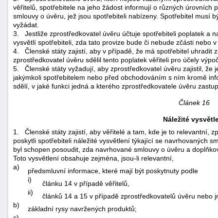
věřitelů, spotřebitele na jeho žádost informují o různých úrovních pro
smlouvy o úvěru, jež jsou spotřebiteli nabízeny. Spotřebitel musí 
vyžádat.
3.
Jestliže zprostředkovatel úvěru účtuje spotřebiteli poplatek a na
vysvětlí spotřebiteli, zda tato provize bude či nebude zčásti nebo 
4.
Členské státy zajistí, aby v případě, že má spotřebitel uhradit 
zprostředkovatel úvěru sdělil tento poplatek věřiteli pro účely výp
5.
Členské státy vyžadují, aby zprostředkovatel úvěru zajistil, ž
jakýmkoli spotřebitelem nebo před obchodováním s ním kromě inf
sdělí, v jaké funkci jedná a kterého zprostředkovatele úvěru zastup
Článek 16
Náležité vysvětl
1.
Členské státy zajistí, aby věřitelé a tam, kde je to relevantní
poskytli spotřebiteli náležité vysvětlení týkající se navrhovaných 
byl schopen posoudit, zda navrhované smlouvy o úvěru a doplňkové
Toto vysvětlení obsahuje zejména, jsou-li relevantní,
a)
předsmluvní informace, které mají být poskytnuty podle
i)
článku 14 v případě věřitelů,
ii)
článků 14 a 15 v případě zprostředkovatelů úvěru nebo
b)
základní rysy navržených produktů;
c)