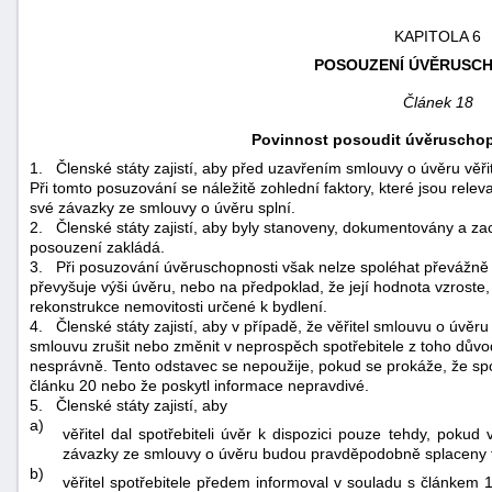
KAPITOLA 6
POSOUZENÍ ÚVĚRUSC
Článek 18
Povinnost posoudit úvěruschop
1.
Členské státy zajistí, aby před uzavřením smlouvy o úvěru věři
Při tomto posuzování se náležitě zohlední faktory, které jsou relev
své závazky ze smlouvy o úvěru splní.
2.
Členské státy zajistí, aby byly stanoveny, dokumentovány a za
posouzení zakládá.
3.
Při posuzování úvěruschopnosti však nelze spoléhat převážně 
převyšuje výši úvěru, nebo na předpoklad, že její hodnota vzroste
rekonstrukce nemovitosti určené k bydlení.
4.
Členské státy zajistí, aby v případě, že věřitel smlouvu o úvě
smlouvu zrušit nebo změnit v neprospěch spotřebitele z toho dův
nesprávně. Tento odstavec se nepoužije, pokud se prokáže, že sp
článku 20 nebo že poskytl informace nepravdivé.
5.
Členské státy zajistí, aby
a)
věřitel dal spotřebiteli úvěr k dispozici pouze tehdy, poku
závazky ze smlouvy o úvěru budou pravděpodobně splaceny t
b)
věřitel spotřebitele předem informoval v souladu s článkem