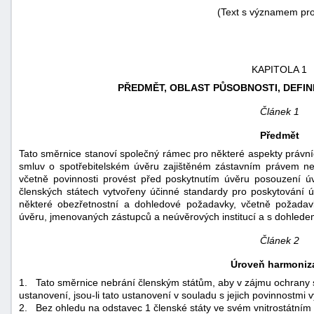
(Text s významem pr
KAPITOLA 1
PŘEDMĚT, OBLAST PŮSOBNOSTI, DEFIN
Článek 1
-
Předmět
náhrady
Tato směrnice stanoví společný rámec pro některé aspekty právníc
smluv o spotřebitelském úvěru zajištěném zástavním právem nebo
včetně povinnosti provést před poskytnutím úvěru posouzení úv
členských státech vytvořeny účinné standardy pro poskytování ú
některé obezřetnostní a dohledové požadavky, včetně požadavk
úvěru, jmenovaných zástupců a neúvěrových institucí a s dohlede
Článek 2
Úroveň harmoniz
1.
Tato směrnice nebrání členským státům, aby v zájmu ochrany s
ustanovení, jsou-li tato ustanovení v souladu s jejich povinnostmi v
2.
Bez ohledu na odstavec 1 členské státy ve svém vnitrostátní