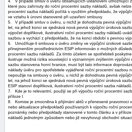
4.
V případě smluv o úvěru obsahujících ustanovení umožňující 
které jsou zahrnuty do roční procentní sazby nákladů, avšak nelze j
procentní sazba nákladů počítá s využitím předpokladu, že výpůjč
ve vztahu k úrovni stanovené při uzavření smlouvy.
5.
V případě smluv o úvěru, u nichž je dohodnuta pevná výpůjční
let, na jehož konci se sjednává nová pevná výpůjční úroková saz
výpočet doplňkové, ilustrativní roční procentní sazby nákladů uv
sazbou a vychází z předpokladu, že na konci období s pevnou výpůj
6.
Umožňuje-li smlouva o úvěru změny ve výpůjční úrokové sazbě, č
přinejmenším prostřednictvím ESIP informován o možných důsledcí
procentní sazbu nákladů. Za tímto účelem se spotřebiteli poskytne
ilustruje možná rizika související s významným zvýšením výpůjční 
sazbu stanovena horní hranice, musí být tato informace doprováz
náklady úvěru pro spotřebitele vyjádřené roční procentní sazbou 
nepoužije na smlouvy o úvěru, u nichž je dohodnuta pevná výpůjč
let, na jehož konci se sjednává nová pevná výpůjční úroková sazb
ESIP stanoví doplňková, ilustrativní roční procentní sazba nákladů
7.
Kde je to relevantní, použijí se při výpočtu roční procentní 
příloze I.
8.
Komise je zmocněna k přijímání aktů v přenesené pravomoci
nebo aktualizace předpokladů používaných k výpočtu roční procen
poznámky nebo předpoklady stanovené v tomto článku a v příloze I
nákladů jednotným způsobem nebo již nevyhovují obchodní situaci