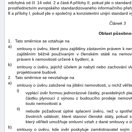
odchylná od čl. 14 odst. 2 a části A přílohy II, pokud jde o standa
"náhradě
prostřednictvím evropského standardizovaného informačního přehled
škod"
8 a přílohy I, pokud jde o společný a konzistentní unijní standard 
Článek 3
Oblast působnos
1.
Tato směrnice se vztahuje na
a)
smlouvy o úvěru, které jsou zajištěny zástavním právem k ne
zajištěním běžně používaným v členském státě na nemovit
právem k nemovitosti určené k bydlení, a
b)
smlouvy o úvěru, jejichž účelem je nabytí nebo zachování v
projektované budově.
2.
Tato směrnice se nevztahuje na
a)
smlouvy o úvěru založené na jištění nemovitosti, u nichž věřite
i)
vyplácí úvěr formou jednorázové částky, pravidelných p
částku plynoucí z výnosu z budoucího prodeje nemovit
touto nemovitostí a
ii)
nebude požadovat úplné splacení úvěru, než u spotřeb
životních událostí, které stanoví členské státy, pokud
který věřiteli umožňuje smluvní vztah z dané smlouvy o ú
b)
smlouvy o úvěru, kde úvěr poskytuje zaměstnavatel svým 