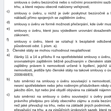
smlouva o úvěru bezúročná nebo s ročními procentními sazba
trhu, a které nejsou obecně nabízeny veřejnosti;
c)
smlouvy o úvěru, u nichž je úvěr poskytnut bezúročně a b
nákladů přímo spojených se zajištěním úvěru;
d)
smlouvy o úvěru ve formě možnosti přečerpání, kde úvěr mus
e)
smlouvy o úvěru, které jsou výsledkem urovnání dosažen
zákonem;
f)
smlouvy o úvěru, které se vztahují k bezplatně odložené
působnosti odst. 1 písm. a).
3.
Členské státy se mohou rozhodnout neuplatňovat
a)
články 11 a 14 a přílohu II na spotřebitelské smlouvy o úvěr
srovnatelným zajištěním běžně používaným v členském státě
zajištěny právem k nemovitosti určené k bydlení, jejichž
nemovitosti, jestliže tyto členské státy na takové smlouvy o úvě
2008/48/ES;
b)
tuto směrnici na smlouvy o úvěru související s nemovitostí
nesmí spotřebitelem nebo jeho rodinným příslušníkem nikdy o
jakožto dům, byt nebo jiné obydlí obývána na základě nájemn
c)
tuto směrnici na smlouvy o úvěru související s úvěry p
právního předpisu pro účely obecného zájmu a zcela bezúro
než jaké převažují na trhu, nebo na základě jiných podmínek,
převažující na trhu, a za výpůjčních úrokových sazeb, které ne