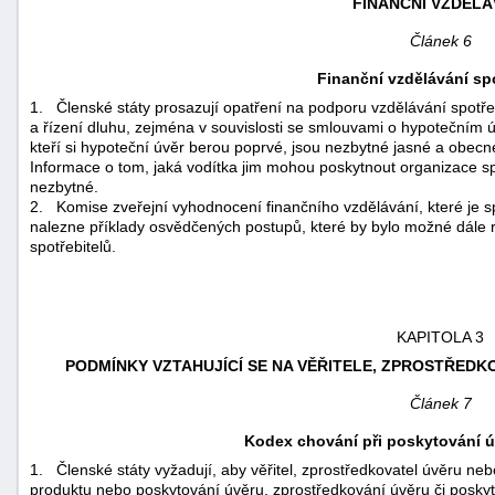
FINANČNÍ VZDĚLÁ
Článek 6
Finanční vzdělávání spo
1.
Členské státy prosazují opatření na podporu vzdělávání spotř
a řízení dluhu, zejména v souvislosti se smlouvami o hypotečním úv
kteří si hypoteční úvěr berou poprvé, jsou nezbytné jasné a obec
Informace o tom, jaká vodítka jim mohou poskytnout organizace spo
nezbytné.
2.
Komise zveřejní vyhodnocení finančního vzdělávání, které je sp
nalezne příklady osvědčených postupů, které by bylo možné dále ro
spotřebitelů.
KAPITOLA 3
PODMÍNKY VZTAHUJÍCÍ SE NA VĚŘITELE, ZPROSTŘED
Článek 7
Kodex chování při poskytování ú
1.
Členské státy vyžadují, aby věřitel, zprostředkovatel úvěru n
produktu nebo poskytování úvěru, zprostředkování úvěru či posky