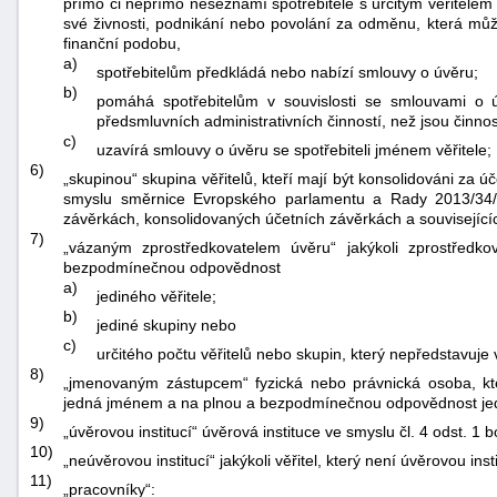
přímo či nepřímo neseznámí spotřebitele s určitým věřitelem
své živnosti, podnikání nebo povolání za odměnu, která můž
finanční podobu,
a)
spotřebitelům předkládá nebo nabízí smlouvy o úvěru;
b)
pomáhá spotřebitelům v souvislosti se smlouvami o 
předsmluvních administrativních činností, než jsou činno
c)
uzavírá smlouvy o úvěru se spotřebiteli jménem věřitele;
6)
„skupinou“ skupina věřitelů, kteří mají být konsolidováni za
smyslu směrnice Evropského parlamentu a Rady 2013/34/
závěrkách, konsolidovaných účetních závěrkách a související
7)
„vázaným zprostředkovatelem úvěru“ jakýkoli zprostředk
bezpodmínečnou odpovědnost
a)
jediného věřitele;
b)
jediné skupiny nebo
c)
určitého počtu věřitelů nebo skupin, který nepředstavuje 
8)
„jmenovaným zástupcem“ fyzická nebo právnická osoba, kt
jedná jménem a na plnou a bezpodmínečnou odpovědnost jed
9)
„úvěrovou institucí“ úvěrová instituce ve smyslu čl. 4 odst. 1
10)
„neúvěrovou institucí“ jakýkoli věřitel, který není úvěrovou insti
11)
„pracovníky“: