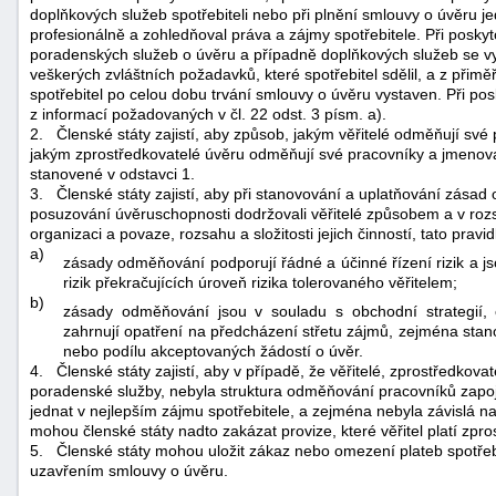
doplňkových služeb spotřebiteli nebo při plnění smlouvy o úvěru j
profesionálně a zohledňoval práva a zájmy spotřebitele. Při posky
poradenských služeb o úvěru a případně doplňkových služeb se vych
veškerých zvláštních požadavků, které spotřebitel sdělil, a z přim
spotřebitel po celou dobu trvání smlouvy o úvěru vystaven. Při p
z informací požadovaných v čl. 22 odst. 3 písm. a).
2.
Členské státy zajistí, aby způsob, jakým věřitelé odměňují své
jakým zprostředkovatelé úvěru odměňují své pracovníky a jmenova
stanovené v odstavci 1.
3.
Členské státy zajistí, aby při stanovování a uplatňování zás
posuzování úvěruschopnosti dodržovali věřitelé způsobem a v rozsahu
organizaci a povaze, rozsahu a složitosti jejich činností, tato pravid
a)
zásady odměňování podporují řádné a účinné řízení rizik a j
rizik překračujících úroveň rizika tolerovaného věřitelem;
b)
zásady odměňování jsou v souladu s obchodní strategií, 
zahrnují opatření na předcházení střetu zájmů, zejména sta
nebo podílu akceptovaných žádostí o úvěr.
4.
Členské státy zajistí, aby v případě, že věřitelé, zprostředkov
poradenské služby, nebyla struktura odměňování pracovníků zapoj
jednat v nejlepším zájmu spotřebitele, a zejména nebyla závislá na
mohou členské státy nadto zakázat provize, které věřitel platí zpro
5.
Členské státy mohou uložit zákaz nebo omezení plateb spotřebi
uzavřením smlouvy o úvěru.