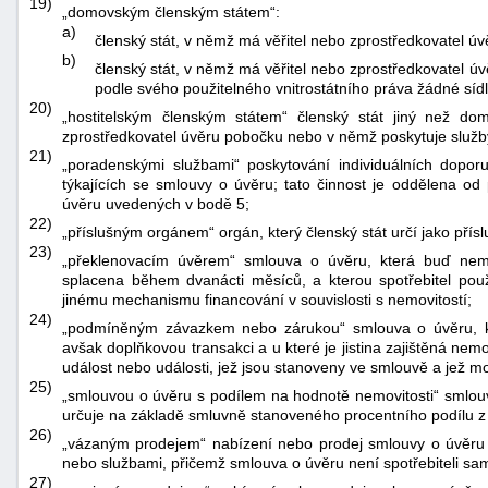
19)
„domovským členským státem“:
a)
členský stát, v němž má věřitel nebo zprostředkovatel úvě
b)
členský stát, v němž má věřitel nebo zprostředkovatel úvě
podle svého použitelného vnitrostátního práva žádné síd
20)
„hostitelským členským státem“ členský stát jiný než do
zprostředkovatel úvěru pobočku nebo v němž poskytuje služb
21)
„poradenskými službami“ poskytování individuálních doporuč
týkajících se smlouvy o úvěru; tato činnost je oddělena od 
úvěru uvedených v bodě 5;
22)
„příslušným orgánem“ orgán, který členský stát určí jako přís
23)
„překlenovacím úvěrem“ smlouva o úvěru, která buď ne
splacena během dvanácti měsíců, a kterou spotřebitel použ
jinému mechanismu financování v souvislosti s nemovitostí;
24)
„podmíněným závazkem nebo zárukou“ smlouva o úvěru, kt
avšak doplňkovou transakci a u které je jistina zajištěná nem
událost nebo události, jež jsou stanoveny ve smlouvě a jež m
25)
„smlouvou o úvěru s podílem na hodnotě nemovitosti“ smlouva
určuje na základě smluvně stanoveného procentního podílu z h
26)
„vázaným prodejem“ nabízení nebo prodej smlouvy o úvěru v 
nebo službami, přičemž smlouva o úvěru není spotřebiteli sam
27)