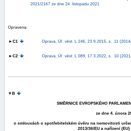
2021/2167 ze dne 24. listopadu 2021
Opravena:
►C1
Oprava, Úř. věst. L 246, 23.9.2015, s. 11 (201
►C2
Oprava, Úř. věst. L 089, 17.3.2022, s. 10 (202
▼B
+náhrady
SMĚRNICE EVROPSKÉHO PARLAMENT
ze dne 4. února 2
o smlouvách o spotřebitelském úvěru na nemovitosti urče
2013/36/EU a nařízení (EU)