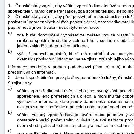
1.
Členské státy zajistí, aby věřitel, zprostředkovatel úvěru neb
spotřebitele v rámci dané transakce, zda spotřebiteli jsou nebo 
2.
Členské státy zajistí, aby před poskytnutím poradenských sl
poskytnutí poradenských služeb poskytl věřitel, zprostředkovatel 
papíře nebo jiném trvalém nosiči tyto informace:
a)
zda bude doporučení vycházet ze zvážení pouze vlastní ř
širokého spektra produktů z celého trhu v souladu s odst. 3
jakém základě je doporučení učiněno;
b)
výši případných poplatků, které má spotřebitel za poskytn
okamžiku poskytnutí informací nelze zjistit, způsob jejího výpo
Informace uvedené v prvním pododstavci písm. a) a b) mohou b
předsmluvních informací.
3.
Jsou-li spotřebitelům poskytovány poradenské služby, členské
9 zajistí, aby
a)
věřitel, zprostředkovatel úvěru nebo jmenovaný zástupce zís
spotřebitele, jeho preferencích a cílech, a mohl mu tak dop
vycházet z informací, které jsou v daném okamžiku aktuální
rizik pro situaci spotřebitele po celou dobu trvání navrhované
b)
věřitel, vázaný zprostředkovatel úvěru nebo jmenovaný z
dostatečně velký počet smluv o úvěru ve své nabídce produ
úvěru vhodných s ohledem na potřeby a finanční a osobní situ
c)
zprostředkovatel úvěru, který není vázaným zprostředkovat