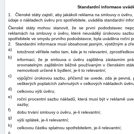
Standardní informace uvád
1.
Členské státy zajistí, aby jakákoli reklama na smlouvy o úvěru
údaje o nákladech úvěru pro spotřebitele, uváděla standardní inf
Členské státy mohou stanovit, že se první pododstavec nepou
reklamách na smlouvy o úvěru, které neuvádějí úrokovou sazbu 
spotřebitele ve smyslu prvního pododstavce, byla uváděna roční p
2.
Standardní informace musí obsahovat jasným, výstižným a z
a)
totožnost věřitele nebo tam, kde je to relevantní, zprostřed
b)
informaci, že je smlouva o úvěru zajištěna zástavním pr
srovnatelným zajištěním běžně používaným v členském stát
nemovitosti určené k bydlení, je-li to relevantní;
c)
výpůjční úrokovou sazbu, přičemž se uvede, zda je pevná, p
veškerých poplatcích zahrnutých v celkových nákladech úvěru 
d)
celkovou výši úvěru;
e)
roční procentní sazbu nákladů, která musí být v reklamě uve
sazby;
f)
dobu trvání smlouvy o úvěru, je-li relevantní;
g)
výši splátek, je-li relevantní;
h)
celkovou částku splatnou spotřebitelem, je-li relevantní;
i)