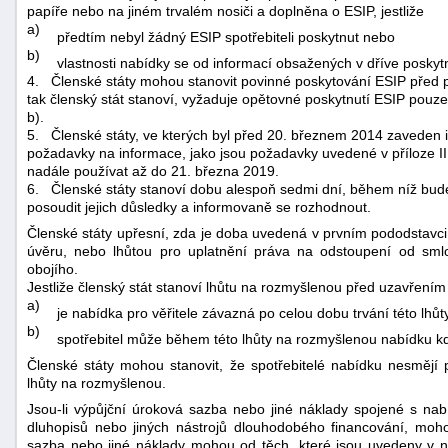
papíře nebo na jiném trvalém nosiči a doplněna o ESIP, jestliže
a)
předtím nebyl žádný ESIP spotřebiteli poskytnut nebo
b)
vlastnosti nabídky se od informací obsažených v dříve poskytn
4.
Členské státy mohou stanovit povinné poskytování ESIP před 
tak členský stát stanoví, vyžaduje opětovné poskytnutí ESIP pouz
b).
5.
Členské státy, ve kterých byl před 20. březnem 2014 zaveden i
požadavky na informace, jako jsou požadavky uvedené v příloze II
nadále používat až do 21. března 2019.
6.
Členské státy stanoví dobu alespoň sedmi dní, během níž bude
posoudit jejich důsledky a informovaně se rozhodnout.
Členské státy upřesní, zda je doba uvedená v prvním pododstavc
úvěru, nebo lhůtou pro uplatnění práva na odstoupení od sml
obojího.
Jestliže členský stát stanoví lhůtu na rozmyšlenou před uzavřením
a)
je nabídka pro věřitele závazná po celou dobu trvání této lhůty
b)
spotřebitel může během této lhůty na rozmyšlenou nabídku kdy
Členské státy mohou stanovit, že spotřebitelé nabídku nesmějí 
lhůty na rozmyšlenou.
Jsou-li výpůjční úroková sazba nebo jiné náklady spojené s na
dluhopisů nebo jiných nástrojů dlouhodobého financování, moho
sazba nebo jiné náklady mohou od těch, které jsou uvedeny v na