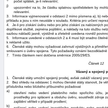
počet splátek, je-li relevantní;
j)
upozornění na to, že částku splatnou spotřebitelem by mohla
relevantní.
3.
Informace vyjmenované v odstavci 2 mimo písmena a), b) nebo 
příkladu a jsou s ním neustále v souladu. Kritéria pro určení reprez
4.
Je-li pro získání úvěru nebo pro jeho získání za nabízených p
doplňkové službě, zejména pojištění, a náklady na tuto službu nelz
sazbou nákladů jasně, výstižně a zřetelně uvedena rovněž povinnos
5.
Informace uvedené v odstavcích 2 a 4 musí být snadno čitelné 
k reklamě užito.
6.
Členské státy mohou vyžadovat zahrnutí výstižných a přiměřený
smlouvami o úvěru spojena. Tyto požadavky oznámí bezodkladně 
7.
Tímto článkem není dotčena směrnice 2005/29/ES.
Článek 12
Vázaný a spojený p
1.
Členské státy umožní spojený prodej, avšak zakáží vázaný pro
2.
Bez ohledu na odstavec 1 mohou členské státy stanovit, že věř
příslušníka nebo blízkého příbuzného požadovat
a)
otevření nebo vedení platebního nebo spořicího účtu, j
prostředky pro splácení a obsluhu úvěru, soustředit zdroje 
zajištění věřiteli v případě prodlení;
b)
pořízení nebo vedení investičního produktu nebo produkt