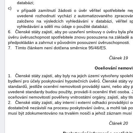
databázi;
c)
v případě zamítnutí žádosti o úvěr věřitel spotřebitele n
uvedené rozhodnutí vychází z automatizovaného zpracování 
založeno na výsledcích vyhledávání v databázi, věřitel sp
vyhledávání a sdělí mu údaje o použité databázi.
6.
Členské státy zajistí, aby po uzavření smlouvy o úvěru byla 
úvěru úvěruschopnost spotřebitele znovu posouzena na základě akt
předpokládán a zahrnut v původním posouzení úvěruschopnosti.
7.
Tímto článkem není dotčena směrnice 95/46/ES.
Článek 19
Oceňování nemovit
1.
Členské státy zajistí, aby byly na jejich území vytvořeny spol
bydlení pro účely poskytování hypotečních úvěrů. Členské státy vyž
standardů, jestliže ocenění nemovitosti provádějí sami, nebo aby po
uvedené standardy budou použity, provádí-li ocenění třetí osoba. 
oceňování nemovitostí pověřeny vnitrostátní orgány, zajistí, aby tit
2.
Členské státy zajistí, aby interní i externí odhadci provádějící
dostatečně nezávislí na procesu poskytování úvěru, a mohli tak po
musí být zdokumentováno na trvalém nosiči a jehož záznam musí v
Článek 20