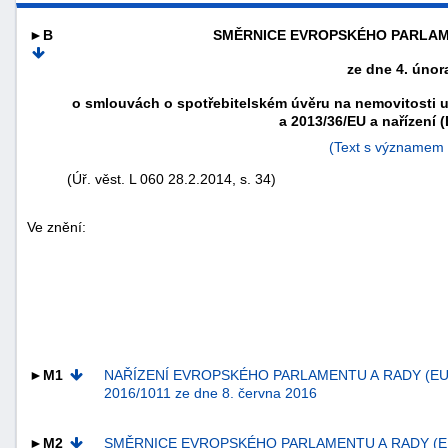
►B
SMĚRNICE EVROPSKÉHO PARLAME
ze dne 4. únor
o smlouvách o spotřebitelském úvěru na nemovitosti u
a 2013/36/EU a nařízení 
(Text s významem
(Úř. věst. L 060 28.2.2014, s. 34)
Ve znění:
náhrady
škody
►M1
NAŘÍZENÍ EVROPSKÉHO PARLAMENTU A RADY (EU
2016/1011 ze dne 8. června 2016
►M2
SMĚRNICE EVROPSKÉHO PARLAMENTU A RADY (E