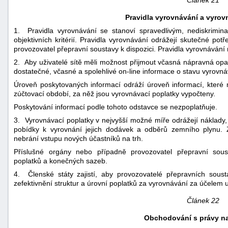
Pravidla vyrovnávání a vyrov
1. Pravidla vyrovnávání se stanoví spravedlivým, nediskrimi
objektivních kritérií. Pravidla vyrovnávání odrážejí skutečné po
provozovatel přepravní soustavy k dispozici. Pravidla vyrovnávání m
2. Aby uživatelé sítě měli možnost přijmout včasná nápravná opat
dostatečné, včasné a spolehlivé on-line informace o stavu vyrovnává
Úroveň poskytovaných informací odráží úroveň informací, které 
zúčtovací období, za něž jsou vyrovnávací poplatky vypočteny.
Poskytování informací podle tohoto odstavce se nezpoplatňuje.
3. Vyrovnávací poplatky v nejvyšší možné míře odrážejí náklady,
pobídky k vyrovnání jejich dodávek a odběrů zemního plynu. Z
nebrání vstupu nových účastníků na trh.
Příslušné orgány nebo případně provozovatel přepravní sous
poplatků a konečných sazeb.
4. Členské státy zajistí, aby provozovatelé přepravních soust
zefektivnění struktur a úrovní poplatků za vyrovnávání za účel
Článek 22
Obchodování s právy na