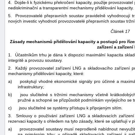
4. Dojde-li k fyzickému překročení kapacity, použije provozovate
nediskriminační a transparentní mechanismy přidělování kapacity.
5. Provozovatelé přepravních soustav pravidelně vyhodnocují tr
nových investic vyhodnotí provozovatelé přepravních soustav trž
Článek 17
Zásady mechanismů přidělování kapacity a postupů pro řízen
zařízení a zařízen
1. Účastníkům trhu je dána k dispozici maximální kapacita sklad
integritě a provozu soustavy.
2. Každý provozovatel zařízení LNG a skladovacího zařízení pr
mechanismy přidělování kapacity, které:
a)
poskytují vhodné ekonomické signály pro účinné a maximál
infrastruktury;
b)
jsou slučitelné s tržními mechanismy včetně krátkodobýc
pružné a schopné se přizpůsobit podmínkám vyvíjejícího se t
c)
jsou slučitelné se systémy přístupu k připojeným sítím.
3. Smlouvy o používání zařízení LNG a skladovacích zařízení
rezervaci kapacity s ohledem na tyto zásady, které se uplatňují v 
a)
provozovatel soustavy musí neprodleně nabídnout nevyužit
na primárním trhu; v případě skladovacích zařízení ji na