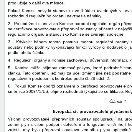
prodlužuje o další dva měsíce.
Pokud Komise nevydá stanovisko ve lhůtách uvedených v prvn
rozhodnutí regulačního orgánu nevznesla námitky.
2. Po obdržení stanoviska Komise národní regulační orgán přijme
se certifikace provozovatele přepravní soustavy, přičemž v nejvyš
regulačního orgánu a stanovisko Komise se zveřejní společně.
3. Kdykoliv během tohoto postupu mohou regulační orgány n
soustav nebo podniky vykonávající funkci výroby či dodávek o ja
podle tohoto článku.
4. Regulační orgány a Komise zachovávají důvěrnost informací, kt
5. Komise může přijmout rámcové pokyny, které podrobně stano
článku. Tato opatření, jež mají za účel změnit jiné než podstatné
regulativním postupem s kontrolou podle čl. 28 odst. 2.
6. Pokud Komise obdrží oznámení o certifikaci provozovatele přep
směrnice 2009/73/ES, přijme rozhodnutí týkající se certifikace. R
Článek 4
Evropská síť provozovatelů plynárens
Všichni provozovatelé přepravních soustav spolupracují na úro
zemní plyn s cílem podpořit dotvoření a fungování vnitřního t
zajistit, aby byla přepravní soustava zemního plynu optimálně