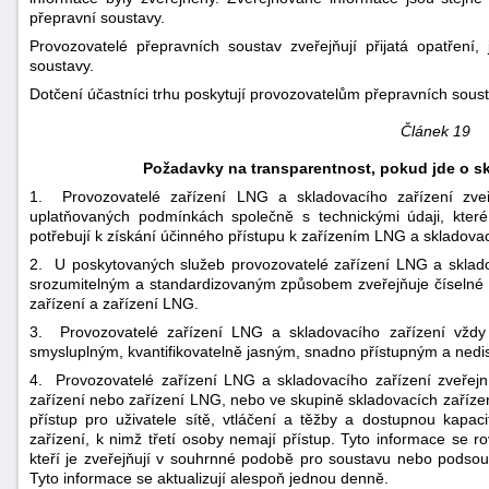
přepravní soustavy.
Provozovatelé přepravních soustav zveřejňují přijatá opatření,
soustavy.
Dotčení účastníci trhu poskytují provozovatelům přepravních soust
Článek 19
Požadavky na transparentnost, pokud jde o skl
1. Provozovatelé zařízení LNG a skladovacího zařízení zve
uplatňovaných podmínkách společně s technickými údaji, které
potřebují k získání účinného přístupu k zařízením LNG a skladova
2. U poskytovaných služeb provozovatelé zařízení LNG a skladov
srozumitelným a standardizovaným způsobem zveřejňuje číselné 
zařízení a zařízení LNG.
3. Provozovatelé zařízení LNG a skladovacího zařízení vždy
smysluplným, kvantifikovatelně jasným, snadno přístupným a ned
4. Provozovatelé zařízení LNG a skladovacího zařízení zveřej
zařízení nebo zařízení LNG, nebo ve skupině skladovacích zařízen
přístup pro uživatele sítě, vtláčení a těžby a dostupnou kapac
zařízení, k nimž třetí osoby nemají přístup. Tyto informace se r
kteří je zveřejňují v souhrnné podobě pro soustavu nebo podsou
Tyto informace se aktualizují alespoň jednou denně.