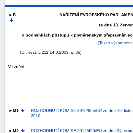
►B
NAŘÍZENÍ EVROPSKÉHO PARLAMENTU
ze dne 13. červe
o podmínkách přístupu k plynárenským přepravním sous
(Text s významem
(Úř. věst. L 211 14.8.2009, s. 36)
Ve znění:
náhrady
škody
►M1
ROZHODNUTÍ KOMISE 2010/685/EU ze dne 10. listo
2010,
►M2
ROZHODNUTÍ KOMISE 2012/490/EU ze dne 24. srpn