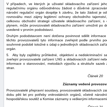
V případech, ve kterých je uživatel skladovacího zařízení je
regulačnímu orgánu odůvodněnou žádost o důvěrné zpracován
národní regulační orgán dospěje k závěru, že tato žádost je o
rovnováhu mezi zájmy legitimní ochrany obchodního tajemství, 
celkovou obchodní strategii uživatele skladovacího zařízení, s
plynem, může provozovateli skladovacího zařízení umožnit po 
uvedené v prvním pododstavci.
Druhým pododstavcem není dotčena povinnost sdělit informace 
těchto provozovatelů tyto informace zveřejnit podle prvního p
souhrnné podobě totožné s údaji o jednotlivých skladovacích zaříze
orgán.
5. Aby byly zajištěny průhledné, objektivní a nediskriminační s
zveřejní provozovatelé zařízení LNG a skladovacích zařízení ne
informace o stanovování, metodách výpočtu a struktuře sazeb z
stran.
Článek 20
Záznamy vedené provozova
Provozovatelé přepravní soustavy, provozovatelé skladovacích za
dobu pěti let pro potřeby vnitrostátních orgánů, včetně národn
hospodářskou soutěž a Komise záznamy s veškerými informacemi uv
Článek 21