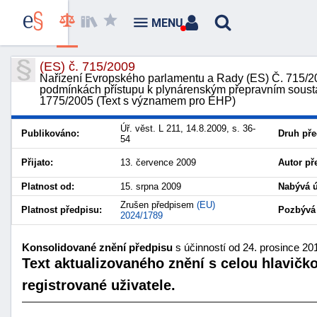
MENU
(ES) č. 715/2009
Nařízení Evropského parlamentu a Rady (ES) Č. 715/2
podmínkách přístupu k plynárenským přepravním sousta
1775/2005 (Text s významem pro EHP)
Úř. věst. L 211, 14.8.2009, s. 36-
Publikováno:
Druh pře
54
Přijato:
13. července 2009
Autor př
Platnost od:
15. srpna 2009
Nabývá ú
Zrušen předpisem
(EU)
Platnost předpisu:
Pozbývá 
2024/1789
Konsolidované znění předpisu
s účinností od 24. prosince 20
Text aktualizovaného znění s celou hlavičk
registrované uživatele.