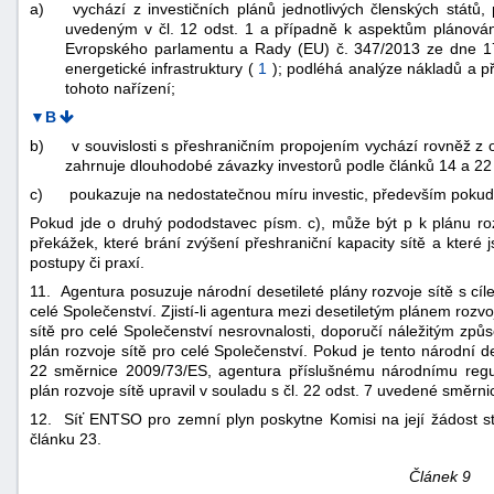
a)
vychází z investičních plánů jednotlivých členských států,
uvedeným v čl. 12 odst. 1 a případně k aspektům plánování 
Evropského parlamentu a Rady (EU) č. 347/2013 ze dne 1
energetické infrastruktury (
1
); podléhá analýze nákladů a p
tohoto nařízení;
▼B
b)
v souvislosti s přeshraničním propojením vychází rovněž z o
zahrnuje dlouhodobé závazky investorů podle článků 14 a 2
c)
poukazuje na nedostatečnou míru investic, především pokud 
Pokud jde o druhý pododstavec písm. c), může být p k plánu roz
překážek, které brání zvýšení přeshraniční kapacity sítě a které
postupy či praxí.
11. Agentura posuzuje národní desetileté plány rozvoje sítě s cíl
celé Společenství. Zjistí-li agentura mezi desetiletým plánem rozv
sítě pro celé Společenství nesrovnalosti, doporučí náležitým způ
plán rozvoje sítě pro celé Společenství. Pokud je tento národní d
22 směrnice 2009/73/ES, agentura příslušnému národnímu regul
plán rozvoje sítě upravil v souladu s čl. 22 odst. 7 uvedené směrn
12. Síť ENTSO pro zemní plyn poskytne Komisi na její žádost s
článku 23.
Článek 9