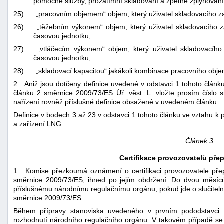
pomocné služby, prozatímní skladování a zpětné zplynován
25)
„pracovním objemem“ objem, který uživatel skladovacího z
26)
„těžebním výkonem“ objem, který uživatel skladovacího z
časovou jednotku;
27)
„vtláčecím výkonem“ objem, který uživatel skladovacího 
časovou jednotku;
28)
„skladovací kapacitou“ jakákoli kombinace pracovního obje
2. Aniž jsou dotčeny definice uvedené v odstavci 1 tohoto článku
článku 2 směrnice 2009/73/ES Úř. věst. L: vložte prosím číslo
nařízení rovněž příslušné definice obsažené v uvedeném článku.
Definice v bodech 3 až 23 v odstavci 1 tohoto článku ve vztahu k 
a zařízení LNG.
Článek 3
Certifikace provozovatelů pře
1. Komise přezkoumá oznámení o certifikaci provozovatele přepr
směrnice 2009/73/ES, ihned po jejím obdržení. Do dvou měsíc
příslušnému národnímu regulačnímu orgánu, pokud jde o slučitelno
směrnice 2009/73/ES.
Během přípravy stanoviska uvedeného v prvním pododstavci
rozhodnutí národního regulačního orgánu. V takovém případě se