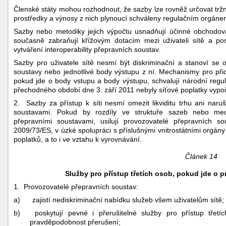
Členské státy mohou rozhodnout, že sazby lze rovněž určovat tržn
prostředky a výnosy z nich plynoucí schváleny regulačním orgáne
Sazby nebo metodiky jejich výpočtu usnadňují účinné obchod
současně zabraňují křížovým dotacím mezi uživateli sítě a po
vytváření interoperability přepravních soustav.
Sazby pro uživatele sítě nesmí být diskriminační a stanoví se 
soustavy nebo jednotlivé body výstupu z ní. Mechanismy pro při
pokud jde o body vstupu a body výstupu, schvalují národní regula
přechodného období dne 3. září 2011 nebyly síťové poplatky vypoč
2. Sazby za přístup k síti nesmí omezit likviditu trhu ani nar
soustavami. Pokud by rozdíly ve struktuře sazeb nebo me
přepravními soustavami, usilují provozovatelé přepravních s
2009/73/ES, v úzké spolupráci s příslušnými vnitrostátními orgány
poplatků, a to i ve vztahu k vyrovnávání.
Článek 14
Služby pro přístup třetích osob, pokud jde o 
1. Provozovatelé přepravních soustav:
a)
zajistí nediskriminační nabídku služeb všem uživatelům sítě;
b)
poskytují pevné i přerušitelné služby pro přístup třet
pravděpodobnost přerušení;