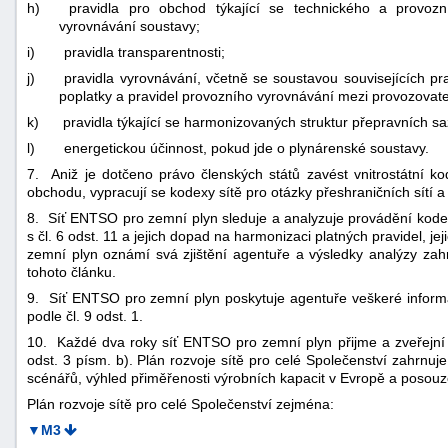
h)
pravidla pro obchod týkající se technického a provoz
vyrovnávání soustavy;
i)
pravidla transparentnosti;
j)
pravidla vyrovnávání, včetně se soustavou souvisejících pr
poplatky a pravidel provozního vyrovnávání mezi provozovate
k)
pravidla týkající se harmonizovaných struktur přepravních sa
l)
energetickou účinnost, pokud jde o plynárenské soustavy.
7. Aniž je dotčeno právo členských států zavést vnitrostátní ko
obchodu, vypracují se kodexy sítě pro otázky přeshraničních sítí a 
8. Síť ENTSO pro zemní plyn sleduje a analyzuje provádění kode
s čl. 6 odst. 11 a jejich dopad na harmonizaci platných pravidel, je
zemní plyn oznámí svá zjištění agentuře a výsledky analýzy zah
tohoto článku.
9. Síť ENTSO pro zemní plyn poskytuje agentuře veškeré informa
podle čl. 9 odst. 1.
10. Každé dva roky síť ENTSO pro zemní plyn přijme a zveřejní 
odst. 3 písm. b). Plán rozvoje sítě pro celé Společenství zahrnuj
scénářů, výhled přiměřenosti výrobních kapacit v Evropě a posouz
Plán rozvoje sítě pro celé Společenství zejména:
▼M3