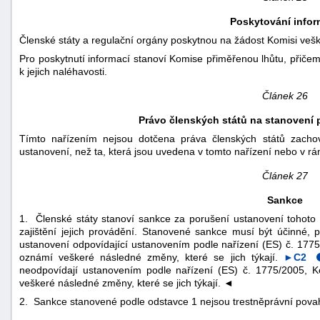
Poskytování infor
Členské státy a regulační orgány poskytnou na žádost Komisi vešk
Pro poskytnutí informací stanoví Komise přiměřenou lhůtu, přičem
k jejich naléhavosti.
Článek 26
Právo členských států na stanovení 
Tímto nařízením nejsou dotčena práva členských států zachov
ustanovení, než ta, která jsou uvedena v tomto nařízení nebo v 
Článek 27
Sankce
1. Členské státy stanoví sankce za porušení ustanovení tohoto 
zajištění jejich provádění. Stanovené sankce musí být účinné, 
ustanovení odpovídající ustanovením podle nařízení (ES) č. 177
oznámí veškeré následné změny, které se jich týkají.
►C2
neodpovídají ustanovením podle nařízení (ES) č. 1775/2005, K
veškeré následné změny, které se jich týkají.
◄
2. Sankce stanovené podle odstavce 1 nejsou trestněprávní pova