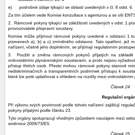
e)
podrobné údaje týkající se oblastí uvedených v čl. 8 odst. 6.
Za tím účelem vede Komise konzultace s agenturou a se sítí ENT
2. Rámcové pokyny týkající se záležitostí uvedených v odst. 1 písm
provozovatele přepravní soustavy.
Komise může přijmout rámcové pokyny uvedené v odstavci 1 t
písmenech a), b) a c) zmíněného odstavce. Tato opatření, jež ma
nařízení, včetně jeho doplněním, se přijímají regulativním postupem
3. Použití a změna rámcových pokynů přijatých na základě to
vnitrostátními plynárenskými soustavami, a proto nejsou vyžado
přístup třetích osob. Přesto mohou rámcové pokyny stanovit mini
nediskriminačních a transparentních podmínek přístupu k soust
které lze poté uplatňovat s ohledem na rozdíly mezi vnitrostátním
Článek 24
Regulační orgá
Při výkonu svých povinností podle tohoto nařízení zajišťují regul
pokyny přijatými podle článku 23.
Tyto orgány spolupracují vhodným způsobem navzájem mezi sebou 
směrnice 2009/73/ES.
Článek 25