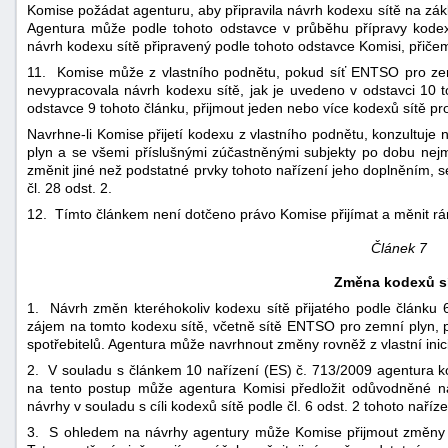
Komise požádat agenturu, aby připravila návrh kodexu sítě na z
Agentura může podle tohoto odstavce v průběhu přípravy kodexu 
návrh kodexu sítě připravený podle tohoto odstavce Komisi, přičem
11. Komise může z vlastního podnětu, pokud síť ENTSO pro zem
nevypracovala návrh kodexu sítě, jak je uvedeno v odstavci 10 
odstavce 9 tohoto článku, přijmout jeden nebo více kodexů sítě pr
Navrhne-li Komise přijetí kodexu z vlastního podnětu, konzultuje
plyn a se všemi příslušnými zúčastněnými subjekty po dobu nejm
změnit jiné než podstatné prvky tohoto nařízení jeho doplněním, s
čl. 28 odst. 2.
12. Tímto článkem není dotčeno právo Komise přijímat a měnit r
Článek 7
Změna kodexů s
1. Návrh změn kteréhokoliv kodexu sítě přijatého podle článku 
zájem na tomto kodexu sítě, včetně sítě ENTSO pro zemní plyn, pr
spotřebitelů. Agentura může navrhnout změny rovněž z vlastní inici
2. V souladu s článkem 10 nařízení (ES) č. 713/2009 agentura k
na tento postup může agentura Komisi předložit odůvodněné n
návrhy v souladu s cíli kodexů sítě podle čl. 6 odst. 2 tohoto naříze
3. S ohledem na návrhy agentury může Komise přijmout změny kt