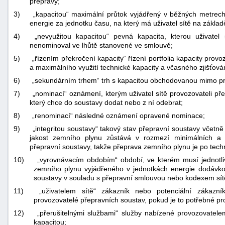
přepravy;
3)
„kapacitou“ maximální průtok vyjádřený v běžných metrec
energie za jednotku času, na který má uživatel sítě na zákla
4)
„nevyužitou kapacitou“ pevná kapacita, kterou uživatel 
nenominoval ve lhůtě stanovené ve smlouvě;
5)
„řízením překročení kapacity“ řízení portfolia kapacity pro
a maximálního využití technické kapacity a včasného zjišťov
6)
„sekundárním trhem“ trh s kapacitou obchodovanou mimo pri
7)
„nominací“ oznámení, kterým uživatel sítě provozovateli př
který chce do soustavy dodat nebo z ní odebrat;
8)
„renominací“ následné oznámení opravené nominace;
9)
„integritou soustavy“ takový stav přepravní soustavy včetně
jakost zemního plynu zůstává v rozmezí minimálních a 
přepravní soustavy, takže přeprava zemního plynu je po tech
10)
„vyrovnávacím obdobím“ období, ve kterém musí jednotliv
zemního plynu vyjádřeného v jednotkách energie dodávko
soustavy v souladu s přepravní smlouvou nebo kodexem sít
11)
„uživatelem sítě“ zákazník nebo potenciální zákazn
provozovatelé přepravních soustav, pokud je to potřebné pro
12)
„přerušitelnými službami“ služby nabízené provozovatelem
kapacitou;