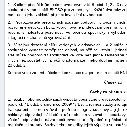
1. S cílem přispět k činnostem uvedeným v čl. 8 odst. 1, 2 a 3 na
spolupráci v rámci sítě ENTSO pro zemní plyn. Každé dva roky zejm
mohou na jeho základě přijímat investiční rozhodnutí.
2. Provozovatelé přepravních soustav podporují provozní ujednání
rozvoj energetických burz, koordinované přidělování přeshraniční 
řešení, s náležitou pozorností věnovanou specifickým výhodám 
integraci mechanismů vyrovnávání.
3. V zájmu dosažení cílů uvedených v odstavcích 1 a 2 může Ko
spolupráce vymezit zeměpisné oblasti, na něž se vztahují jednotl
stát může podporovat spolupráci ve více než jedné zeměpisné o
jiných než podstatných prvků tohoto nařízení jeho doplněním, se p
28 odst. 2.
Komise vede za tímto účelem konzultace s agenturou a se sítí EN
Článek 13
Sazby za přístup k 
1. Sazby nebo metodiky jejich výpočtu používané provozovateli p
podle čl. 41 odst. 6 směrnice 2009/73/ES, a rovněž sazby zveřej
transparentní, berou v úvahu potřebu integrity soustavy a jejího 
náklady odpovídají nákladům účinného provozovatele soustavy s
včetně odpovídající návratnosti investic, a případně s přihlé
regulačními orgány. Sazby nebo metodiky jejich výpočtu se použí