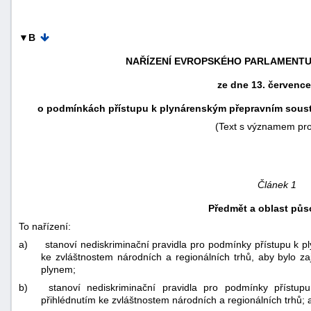
▼B
NAŘÍZENÍ EVROPSKÉHO PARLAMENTU A 
ze dne 13. červenc
o podmínkách přístupu k plynárenským přepravním sousta
-
(Text s významem pr
náhrady
Článek 1
Předmět a oblast půs
To nařízení:
a)
stanoví nediskriminační pravidla pro podmínky přístupu k 
ke zvláštnostem národních a regionálních trhů, aby bylo z
plynem;
b)
stanoví nediskriminační pravidla pro podmínky příst
přihlédnutím ke zvláštnostem národních a regionálních trhů; 