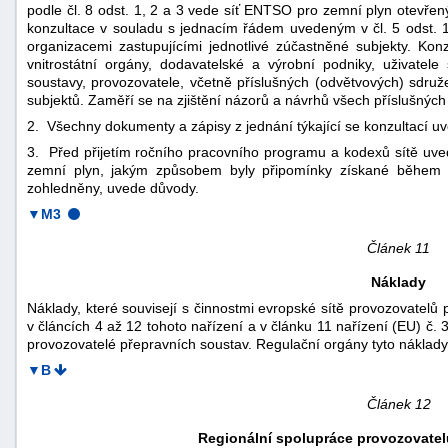
podle čl. 8 odst. 1, 2 a 3 vede síť ENTSO pro zemní plyn otevř
konzultace v souladu s jednacím řádem uvedeným v čl. 5 odst. 1
organizacemi zastupujícími jednotlivé zúčastněné subjekty. Kon
vnitrostátní orgány, dodavatelské a výrobní podniky, uživatele 
soustavy, provozovatele, včetně příslušných (odvětvových) sdru
subjektů. Zaměří se na zjištění názorů a návrhů všech příslušnýc
2. Všechny dokumenty a zápisy z jednání týkající se konzultací uv
3. Před přijetím ročního pracovního programu a kodexů sítě uve
zemní plyn, jakým způsobem byly připomínky získané během k
zohledněny, uvede důvody.
▼M3
Článek 11
Náklady
Náklady, které souvisejí s činnostmi evropské sítě provozovatelů
v článcích 4 až 12 tohoto nařízení a v článku 11 nařízení (EU) č.
provozovatelé přepravních soustav. Regulační orgány tyto náklady 
▼B
Článek 12
Regionální spolupráce provozovatel