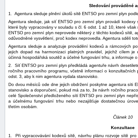
Sledování prováděné a
1. Agentura sleduje plnění úkolů sítě ENTSO pro zemní plyn podle 
Agentura sleduje, jak síť ENTSO pro zemní plyn provádí kodexy sí
které byly vypracovány v souladu s čl. 6 odst. 1 až 10, které však 
ENTSO pro zemní plyn neprovede některý z těchto kodexů sítě, 
odůvodněné vysvětlení, proč kodex neprovedla. Agentura sdělí tot
Agentura sleduje a analyzuje provádění kodexů a rámcových poky
jejich dopad na harmonizaci platných pravidel, jejichž cílem je 
účinná hospodářská soutěž a účelné fungování trhu, a informuje o
2. Síť ENTSO pro zemní plyn předkládá agentuře návrh desetiletéh
ročního pracovního programu, včetně informací o konzultačních
odst. 3, aby k nim agentura vydala stanovisko.
Do dvou měsíců ode dne jejich obdržení poskytne agentura síti
stanovisko a doporučení, pokud má za to, že návrh ročního prac
celé Společenství předloženého sítí ENTSO pro zemní plyn nepřis
a účelnému fungování trhu nebo nezajišťuje dostatečnou úrove
třetím osobám.
Článek 10
Konzultace
1. Při vypracovávání kodexů sítě, návrhu plánu rozvoje sítě pr