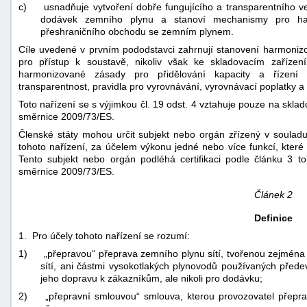
c)
usnadňuje vytvoření dobře fungujícího a transparentního v
"náhradě
dodávek zemního plynu a stanoví mechanismy pro harm
škod"
přeshraničního obchodu se zemním plynem.
Cíle uvedené v prvním pododstavci zahrnují stanovení harmonizo
pro přístup k soustavě, nikoliv však ke skladovacím zařízen
harmonizované zásady pro přidělování kapacity a řízení 
transparentnost, pravidla pro vyrovnávání, vyrovnávací poplatky 
Toto nařízení se s výjimkou čl. 19 odst. 4 vztahuje pouze na sklad
směrnice 2009/73/ES.
Členské státy mohou určit subjekt nebo orgán zřízený v soulad
tohoto nařízení, za účelem výkonu jedné nebo více funkcí, které 
Tento subjekt nebo orgán podléhá certifikaci podle článku 3 t
směrnice 2009/73/ES.
Článek 2
Definice
1. Pro účely tohoto nařízení se rozumí:
1)
„přepravou“ přeprava zemního plynu sítí, tvořenou zejména 
sítí, ani částmi vysokotlakých plynovodů používaných přede
jeho dopravu k zákazníkům, ale nikoli pro dodávku;
2)
„přepravní smlouvou“ smlouva, kterou provozovatel přepra