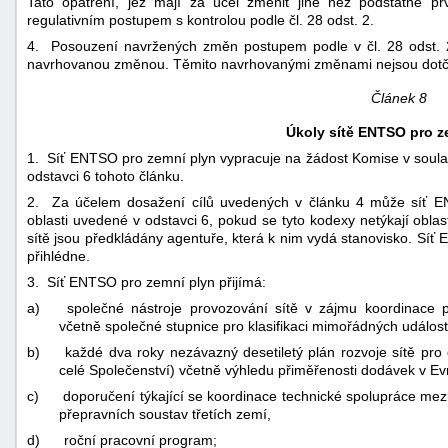
Tato opatření, jež mají za účel změnit jiné než podstatné prv
regulativním postupem s kontrolou podle čl. 28 odst. 2.
4. Posouzení navržených změn postupem podle v čl. 28 odst. 2
navrhovanou změnou. Těmito navrhovanými změnami nejsou dotče
Článek 8
Úkoly sítě ENTSO pro z
1. Síť ENTSO pro zemní plyn vypracuje na žádost Komise v souladu
odstavci 6 tohoto článku.
2. Za účelem dosažení cílů uvedených v článku 4 může síť E
oblasti uvedené v odstavci 6, pokud se tyto kodexy netýkají obla
sítě jsou předkládány agentuře, která k nim vydá stanovisko. Síť
přihlédne.
3. Síť ENTSO pro zemní plyn přijímá:
a)
společné nástroje provozování sítě v zájmu koordinace
včetně společné stupnice pro klasifikaci mimořádných událos
b)
každé dva roky nezávazný desetiletý plán rozvoje sítě pro c
celé Společenství) včetně výhledu přiměřenosti dodávek v Ev
c)
doporučení týkající se koordinace technické spolupráce mez
přepravních soustav třetích zemí,
d)
roční pracovní program;