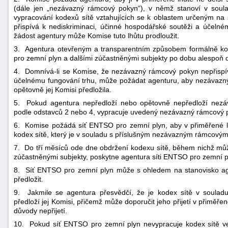
(dále jen „nezávazný rámcový pokyn“), v němž stanoví v soulad
vypracování kodexů sítě vztahujících se k oblastem určeným na
přispívá k nediskriminaci, účinné hospodářské soutěži a účeln
žádost agentury může Komise tuto lhůtu prodloužit.
3. Agentura otevřeným a transparentním způsobem formálně ko
pro zemní plyn a dalšími zúčastněnými subjekty po dobu alespoň 
4. Domnívá-li se Komise, že nezávazný rámcový pokyn nepřispív
účelnému fungování trhu, může požádat agenturu, aby nezávazn
opětovně jej Komisi předložila.
5. Pokud agentura nepředloží nebo opětovně nepředloží nezá
podle odstavců 2 nebo 4, vypracuje uvedený nezávazný rámcový 
6. Komise požádá síť ENTSO pro zemní plyn, aby v přiměřené lh
kodex sítě, který je v souladu s příslušným nezávazným rámcový
7. Do tří měsíců ode dne obdržení kodexu sítě, během nichž můž
zúčastněnými subjekty, poskytne agentura síti ENTSO pro zemní p
8. Síť ENTSO pro zemní plyn může s ohledem na stanovisko age
předložit.
9. Jakmile se agentura přesvědčí, že je kodex sítě v soul
předloží jej Komisi, přičemž může doporučit jeho přijetí v přiměř
důvody nepřijetí.
10. Pokud síť ENTSO pro zemní plyn nevypracuje kodex sítě ve