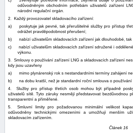
odůvodněným obchodním potřebám uživatelů zařízení LNG 
národní regulační orgán.
2. Každý provozovatel skladovacího zařízení:
a)
poskytuje jak pevné, tak přerušitelné služby pro přístup tř
odrážet pravděpodobnost přerušení;
b)
nabízí uživatelům skladovacích zařízení jak dlouhodobé, tak
c)
nabízí uživatelům skladovacích zařízení sdružené i oddělen
výkonu.
3. Smlouvy o používání zařízení LNG a skladovacích zařízení ne
kdy jsou uzavřeny
a)
mimo plynárenský rok s nestandardními termíny zahájení n
b)
na dobu kratší, než je standardní roční smlouva o používání
4. Služby pro přístup třetích osob mohou být případně posk
uživatelů sítě. Tyto záruky nesmějí představovat bezdůvodnou p
transparentní a přiměřené.
5. Smluvní limity pro požadovanou minimální velikost kapac
odůvodněny technickými omezeními a umožňují menším uživa
skladovacím zařízením.
Článek 16