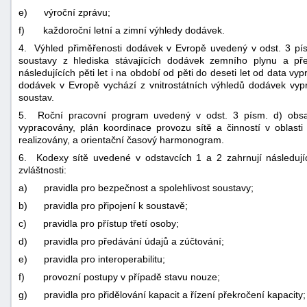
e)
výroční zprávu;
f)
každoroční letní a zimní výhledy dodávek.
4. Výhled přiměřenosti dodávek v Evropě uvedený v odst. 3 pís
soustavy z hlediska stávajících dodávek zemního plynu a p
následujících pěti let i na období od pěti do deseti let od data v
dodávek v Evropě vychází z vnitrostátních výhledů dodávek vypr
soustav.
5. Roční pracovní program uvedený v odst. 3 písm. d) obsa
vypracovány, plán koordinace provozu sítě a činností v oblast
realizovány, a orientační časový harmonogram.
6. Kodexy sítě uvedené v odstavcích 1 a 2 zahrnují následující
zvláštnosti:
a)
pravidla pro bezpečnost a spolehlivost soustavy;
b)
pravidla pro připojení k soustavě;
c)
pravidla pro přístup třetí osoby;
d)
pravidla pro předávání údajů a zúčtování;
e)
pravidla pro interoperabilitu;
f)
provozní postupy v případě stavu nouze;
g)
pravidla pro přidělování kapacit a řízení překročení kapacity;