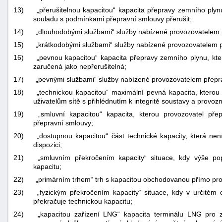
13)
„přerušitelnou kapacitou“ kapacita přepravy zemního ply
souladu s podmínkami přepravní smlouvy přerušit;
14)
„dlouhodobými službami“ služby nabízené provozovatelem p
15)
„krátkodobými službami“ služby nabízené provozovatelem p
16)
„pevnou kapacitou“ kapacita přepravy zemního plynu, kt
zaručená jako nepřerušitelná;
17)
„pevnými službami“ služby nabízené provozovatelem přeprav
18)
„technickou kapacitou“ maximální pevná kapacita, ktero
uživatelům sítě s přihlédnutím k integritě soustavy a prov
19)
„smluvní kapacitou“ kapacita, kterou provozovatel přepr
přepravní smlouvy;
20)
„dostupnou kapacitou“ část technické kapacity, která nen
dispozici;
21)
„smluvním překročením kapacity“ situace, kdy výše po
kapacitu;
22)
„primárním trhem“ trh s kapacitou obchodovanou přímo pr
23)
„fyzickým překročením kapacity“ situace, kdy v určité
překračuje technickou kapacitu;
24)
„kapacitou zařízení LNG“ kapacita terminálu LNG pro 