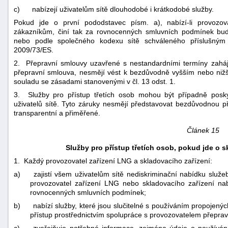
c)
nabízejí uživatelům sítě dlouhodobé i krátkodobé služby.
Pokud jde o první pododstavec písm. a), nabízí-li provozov
zákazníkům, činí tak za rovnocenných smluvních podmínek buď
nebo podle společného kodexu sítě schváleného příslušný
2009/73/ES.
2. Přepravní smlouvy uzavřené s nestandardními termíny zaháje
přepravní smlouva, nesmějí vést k bezdůvodně vyšším nebo nižš
souladu se zásadami stanovenými v čl. 13 odst. 1.
3. Služby pro přístup třetích osob mohou být případně posk
uživatelů sítě. Tyto záruky nesmějí představovat bezdůvodnou p
transparentní a přiměřené.
Článek 15
Služby pro přístup třetích osob, pokud jde o s
1. Každý provozovatel zařízení LNG a skladovacího zařízení:
a)
zajistí všem uživatelům sítě nediskriminační nabídku služ
provozovatel zařízení LNG nebo skladovacího zařízení nab
rovnocenných smluvních podmínek;
b)
nabízí služby, které jsou slučitelné s používáním propojen
přístup prostřednictvím spolupráce s provozovatelem přeprav
c)
zveřejňuje potřebné informace, zejména údaje o používání 