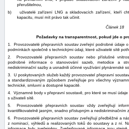
přerušitelnou,
b)
uživatelé zařízení LNG a skladovacích zařízení, kteří c
kapacitu, musí mít právo tak učinit.
Článek 18
Požadavky na transparentnost, pokud jde o pr
1. Provozovatelé přepravních soustav zveřejní podrobné údaje o
podmínkách společně s technickými údaji, které uživatelé sítě potře
2. Provozovatelé přepravních soustav nebo příslušné vnitros
podrobné informace o stanovování sazeb, metodice a struktu
nediskriminační sazby a usnadnili účinné využívání plynárenské so
3. U poskytovaných služeb každý provozovatel přepravní soustav
a standardizovaným způsobem zveřejňuje pro všechny významné 
technické, smluvní a dostupné kapacitě.
4. Významné body v přepravní soustavě, pro které se musí údaje z
s uživateli sítě.
5. Provozovatelé přepravních soustav vždy zveřejňují info
kvantifikovatelně jasným, snadno přístupným a nediskriminačním
6. Provozovatelé přepravních soustav zveřejňují předběžné a ná
z nominací, výhledů a realizovaných toků do soustavy a z ní. Ná
informace byly zveřejněny. Zveřejňované informace jsou stejně