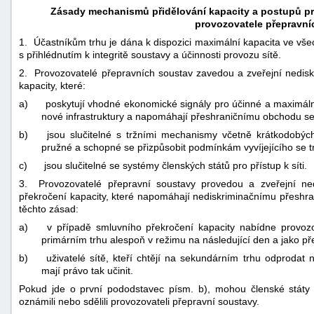
Zásady mechanismů přidělování kapacity a postupů pro
provozovatele přepravní
1. Účastníkům trhu je dána k dispozici maximální kapacita ve vš
s přihlédnutím k integritě soustavy a účinnosti provozu sítě.
2. Provozovatelé přepravních soustav zavedou a zveřejní nedisk
kapacity, které:
a)
poskytují vhodné ekonomické signály pro účinné a maximální 
nové infrastruktury a napomáhají přeshraničnímu obchodu 
b)
jsou slučitelné s tržními mechanismy včetně krátkodobýc
pružné a schopné se přizpůsobit podmínkám vyvíjejícího se t
c)
jsou slučitelné se systémy členských států pro přístup k síti.
3. Provozovatelé přepravní soustavy provedou a zveřejní nedi
překročení kapacity, které napomáhají nediskriminačnímu přesh
těchto zásad:
a)
v případě smluvního překročení kapacity nabídne provozo
primárním trhu alespoň v režimu na následující den a jako pře
b)
uživatelé sítě, kteří chtějí na sekundárním trhu odprodat 
mají právo tak učinit.
Pokud jde o první pododstavec písm. b), mohou členské státy o
oznámili nebo sdělili provozovateli přepravní soustavy.