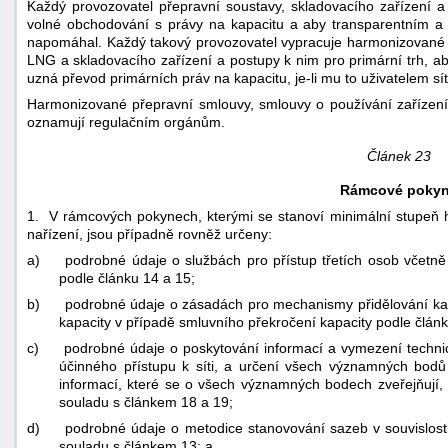
Každý provozovatel přepravní soustavy, skladovacího zařízení a
volné obchodování s právy na kapacitu a aby transparentním 
napomáhal. Každý takový provozovatel vypracuje harmonizované 
LNG a skladovacího zařízení a postupy k nim pro primární trh, a
uzná převod primárních práv na kapacitu, je-li mu to uživatelem s
Harmonizované přepravní smlouvy, smlouvy o používání zařízení
oznamují regulačním orgánům.
Článek 23
Rámcové poky
1. V rámcových pokynech, kterými se stanoví minimální stupeň 
nařízení, jsou případně rovněž určeny:
a)
podrobné údaje o službách pro přístup třetích osob včetně d
podle článku 14 a 15;
b)
podrobné údaje o zásadách pro mechanismy přidělování kapa
kapacity v případě smluvního překročení kapacity podle článk
c)
podrobné údaje o poskytování informací a vymezení technick
účinného přístupu k síti, a určení všech významných bod
informací, které se o všech významných bodech zveřejňují,
souladu s článkem 18 a 19;
d)
podrobné údaje o metodice stanovování sazeb v souvislo
souladu s článkem 13; a