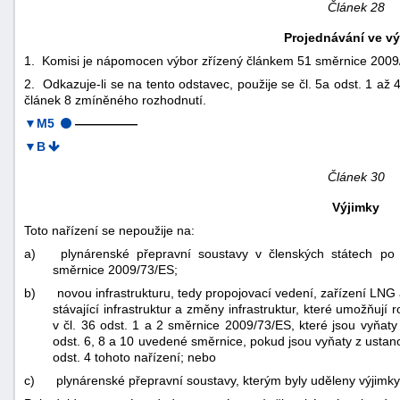
Článek 28
Projednávání ve v
1. Komisi je nápomocen výbor zřízený článkem 51 směrnice 2009
2. Odkazuje-li se na tento odstavec, použije se čl. 5a odst. 1 a
článek 8 zmíněného rozhodnutí.
▼M5
—————
▼B
Článek 30
Výjimky
Toto nařízení se nepoužije na:
a)
plynárenské přepravní soustavy v členských státech po
směrnice 2009/73/ES;
b)
novou infrastrukturu, tedy propojovací vedení, zařízení LNG
stávající infrastruktur a změny infrastruktur, které umožňují
v čl. 36 odst. 1 a 2 směrnice 2009/73/ES, které jsou vyňaty
odst. 6, 8 a 10 uvedené směrnice, pokud jsou vyňaty z ustan
odst. 4 tohoto nařízení; nebo
c)
plynárenské přepravní soustavy, kterým byly uděleny výjimk