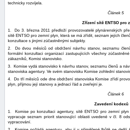
technicky rozvíjela.
Článek 5
Zřízení sítě ENTSO pro 
1. Do 3. března 2011 předloží provozovatelé plynárenských pře
sítě ENTSO pro zemní plyn, která se má zřídit, seznam jejích člen
konzultace s jinými zúčastněnými subjekty.
2. Do dvou měsíců od obdržení návrhu stanov, seznamu členů
formální konzultaci organizací zastupujících všechny zúčastněn
zákazníků, Komisi stanovisko.
3. Komise vydá stanovisko k návrhu stanov, seznamu členů a náv
stanoviska agentury. Ve svém stanovisku Komise zohlední stanovi
4. Do tří měsíců ode dne obdržení stanoviska Komise zřídí prov
plyn, přijmou její stanovy a jednací řád a zveřejní je.
Článek 6
Zavedení kodexů 
1. Komise po konzultaci agentury, sítě ENTSO pro zemní plyn 
vypracuje seznam priorit stanovující oblasti uvedené v čl. 8 ods
vypracování.
2. Komise požádá agenturu, aby jí v přiměřené lhůtě ne delší 