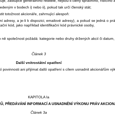
tuje, zástupce generálního ředitele, nejsou-li členy správního, řídícího
deným v bodech i) nebo ii), pokud tak určí členský stát;
tit totožnost akcionáře, zahrnující alespoň:
adresy, a je-li k dispozici, emailové adresy), a pokud se jedná o práv
ifikační kód, jako například identifikační kód právnické osoby,
 ně společnost požádá: kategorie nebo druhy držených akcií či datum, 
Článek 3
Další vnitrostátní opatření
povinnosti ani přijímat další opatření s cílem usnadnit akcionářům vý
KAPITOLA Ia
ŘŮ, PŘEDÁVÁNÍ INFORMACÍ A USNADNĚNÍ VÝKONU PRÁV AKCIO
Článek 3a