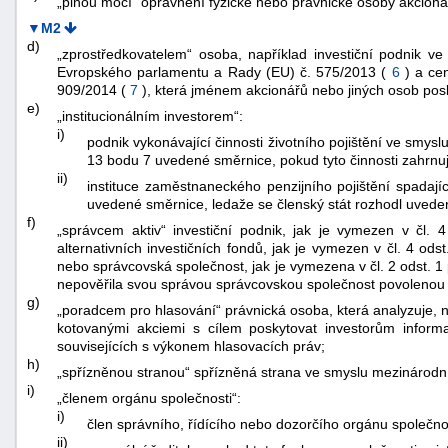
„plnou mocí“ oprávnění fyzické nebo právnické osoby akcio
▼M2
d)
„zprostředkovatelem“ osoba, například investiční podnik v
Evropského parlamentu a Rady (EU) č. 575/2013 (
6
) a ce
909/2014 (
7
), která jménem akcionářů nebo jiných osob posk
e)
„institucionálním investorem“:
i)
podnik vykonávající činnosti životního pojištění ve smys
13 bodu 7 uvedené směrnice, pokud tyto činnosti zahrnují
ii)
instituce zaměstnaneckého penzijního pojištění spadaj
uvedené směrnice, ledaže se členský stát rozhodl uvedeno
f)
„správcem aktiv“ investiční podnik, jak je vymezen v čl. 
alternativních investičních fondů, jak je vymezen v čl. 4 o
nebo správcovská společnost, jak je vymezena v čl. 2 odst. 
nepověřila svou správou správcovskou společnost povolenou
g)
„poradcem pro hlasování“ právnická osoba, která analyzuje, 
kotovanými akciemi s cílem poskytovat investorům informa
souvisejících s výkonem hlasovacích práv;
h)
„spřízněnou stranou“ spřízněná strana ve smyslu mezinárodní
i)
„členem orgánu společnosti“:
i)
člen správního, řídícího nebo dozorčího orgánu společnos
ii)