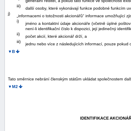
generální ředitel, a pokud tato funkce ve společnosti exis
iii)
další osoby, které vykonávají funkce podobné funkcím uve
j)
„informacemi o totožnosti akcionářů“ informace umožňující zjis
i)
jméno a kontaktní údaje akcionáře (včetně úplné poštovní 
není-li identifikační číslo k dispozici, její jedinečný ident
ii)
počet akcií, které akcionář drží, a
iii)
jednu nebo více z následujících informací, pouze pokud o
▼B
Tato směrnice nebrání členským státům ukládat společnostem další 
▼M2
IDENTIFIKACE AKCIONÁ