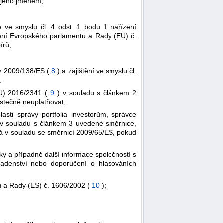
 jeho jménem;
e ve smyslu čl. 4 odst. 1 bodu 1 nařízení
ízení Evropského parlamentu a Rady (EU) č.
írů;
dy 2009/138/ES (
8
) a zajištění ve smyslu čl.
,
EU) 2016/2341 (
9
) v souladu s článkem 2
ástečně neuplatňovat;
asti správy portfolia investorům, správce
ky v souladu s článkem 3 uvedené směrnice,
ná v souladu se směrnicí 2009/65/ES, pokud
y a případně další informace společností s
oradenství nebo doporučení o hlasováních
u a Rady (ES) č. 1606/2002 (
10
);