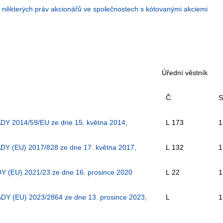
 některých práv akcionářů ve společnostech s kótovanými akciemi
Úřední věstník
Č.
S
014/59/EU ze dne 15. května 2014,
L 173
1
EU) 2017/828 ze dne 17. května 2017,
L 132
1
U) 2021/23 ze dne 16. prosince 2020
L 22
1
EU) 2023/2864 ze dne 13. prosince 2023,
L
1