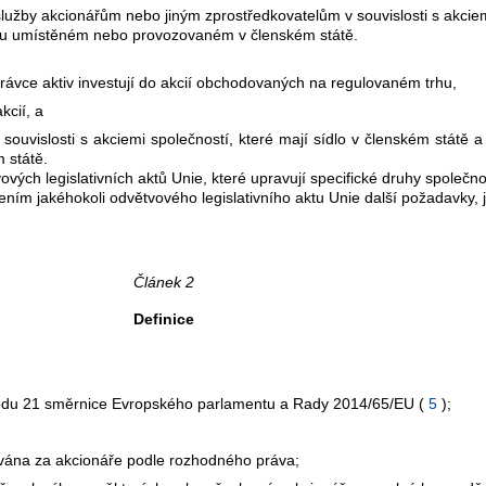
služby akcionářům nebo jiným zprostředkovatelům v souvislosti s akciem
 trhu umístěném nebo provozovaném v členském státě.
právce aktiv investují do akcií obchodovaných na regulovaném trhu,
kcií, a
ouvislosti s akciemi společností, které mají sídlo v členském státě a 
 státě.
ých legislativních aktů Unie, které upravují specifické druhy společno
vením jakéhokoli odvětvového legislativního aktu Unie další požadavky,
Článek 2
Definice
 bodu 21 směrnice Evropského parlamentu a Rady 2014/65/EU (
5
);
ována za akcionáře podle rozhodného práva;