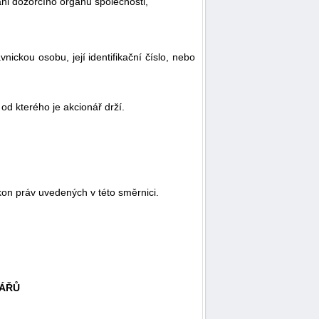
 ani dozorčího orgánu společnosti,
nickou osobu, její identifikační číslo, nebo
od kterého je akcionář drží.
kon práv uvedených v této směrnici.
NÁŘŮ