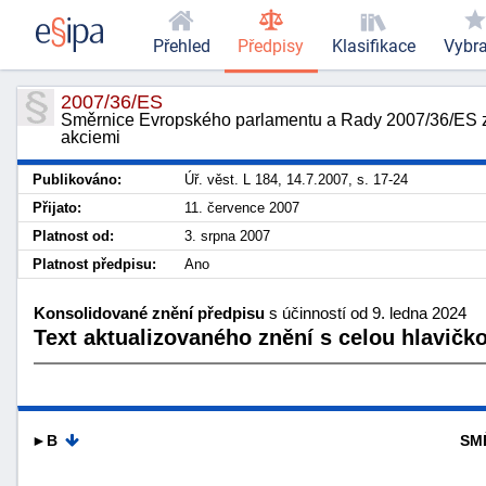
Přehled
Předpisy
Klasifikace
Vybr
2007/36/ES
Směrnice Evropského parlamentu a Rady 2007/36/ES ze
akciemi
Publikováno:
Úř. věst. L 184, 14.7.2007, s. 17-24
Přijato:
11. července 2007
Platnost od:
3. srpna 2007
Platnost předpisu:
Ano
Konsolidované znění předpisu
s účinností od 9. ledna 2024
Text aktualizovaného znění s celou hlavičk
►B
SM