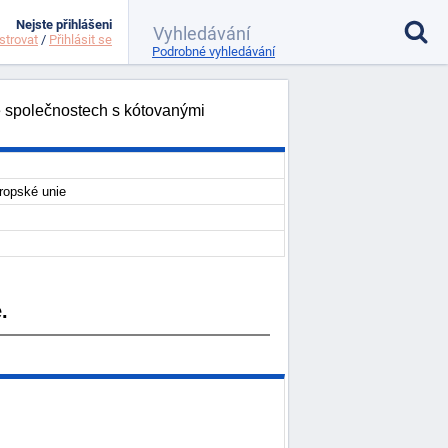
Nejste přihlášeni
strovat
/
Přihlásit se
Podrobné vyhledávání
 společnostech s kótovanými
ropské unie
.