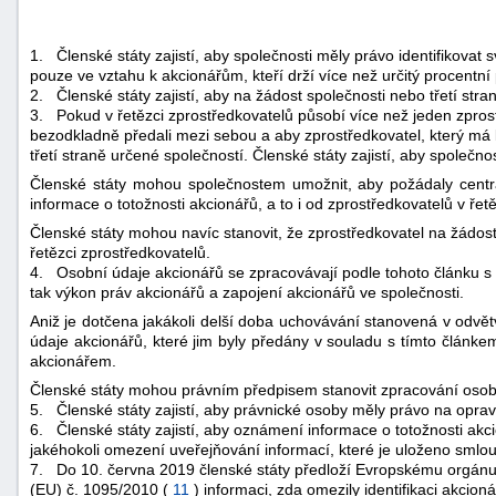
1.
Členské státy zajistí, aby společnosti měly právo identifikovat
pouze ve vztahu k akcionářům, kteří drží více než určitý procentní
2.
Členské státy zajistí, aby na žádost společnosti nebo třetí str
3.
Pokud v řetězci zprostředkovatelů působí více než jeden zprostř
bezodkladně předali mezi sebou a aby zprostředkovatel, který má 
třetí straně určené společností. Členské státy zajistí, aby společno
Členské státy mohou společnostem umožnit, aby požádaly centrá
informace o totožnosti akcionářů, a to i od zprostředkovatelů v řet
Členské státy mohou navíc stanovit, že zprostředkovatel na žádost
řetězci zprostředkovatelů.
4.
Osobní údaje akcionářů se zpracovávají podle tohoto článku s 
tak výkon práv akcionářů a zapojení akcionářů ve společnosti.
Aniž je dotčena jakákoli delší doba uchovávání stanovená v odvětv
údaje akcionářů, které jim byly předány v souladu s tímto článke
akcionářem.
Členské státy mohou právním předpisem stanovit zpracování osobní
5.
Členské státy zajistí, aby právnické osoby měly právo na oprav
6.
Členské státy zajistí, aby oznámení informace o totožnosti a
jakéhokoli omezení uveřejňování informací, které je uloženo sml
7.
Do 10. června 2019 členské státy předloží Evropskému orgán
(EU) č. 1095/2010 (
11
) informaci, zda omezily identifikaci akcion