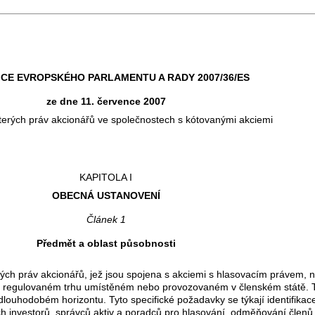
CE EVROPSKÉHO PARLAMENTU A RADY 2007/36/ES
ze dne 11. července 2007
terých práv akcionářů ve společnostech s kótovanými akciemi
KAPITOLA I
OBECNÁ USTANOVENÍ
Článek 1
Předmět a oblast působnosti
ých práv akcionářů, jež jsou spojena s akciemi s hlasovacím právem, n
í na regulovaném trhu umístěném nebo provozovaném v členském státě. T
dlouhodobém horizontu. Tyto specifické požadavky se týkají identifikac
ch investorů, správců aktiv a poradců pro hlasování, odměňování členů