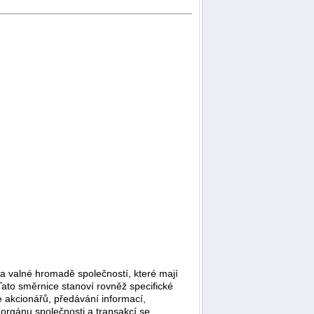
a valné hromadě společností, které mají
ato směrnice stanoví rovněž specifické
e akcionářů, předávání informací,
 orgánu společnosti a transakcí se