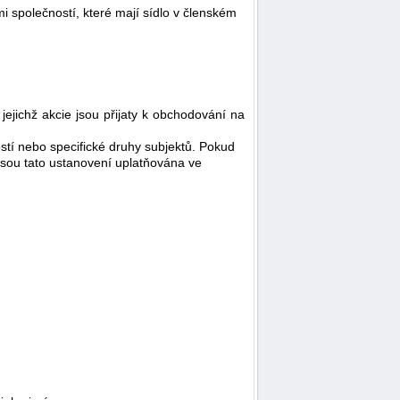
i společností, které mají sídlo v členském
jejichž akcie jsou přijaty k obchodování na
stí nebo specifické druhy subjektů. Pokud
 jsou tato ustanovení uplatňována ve