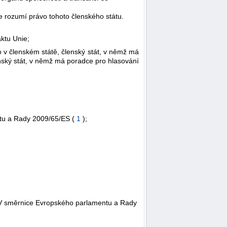
e rozumí právo tohoto členského státu.
aktu Unie;
o v členském státě, členský stát, v němž má
enský stát, v němž má poradce pro hlasování
ntu a Rady 2009/65/ES (
1
);
y IV směrnice Evropského parlamentu a Rady