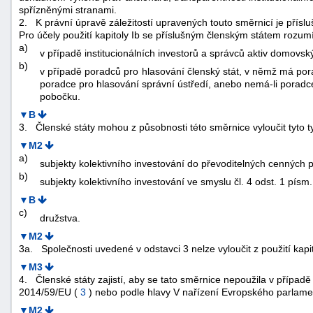
spřízněnými stranami.
2.
K právní úpravě záležitostí upravených touto směrnicí je přís
Pro účely použití kapitoly Ib se příslušným členským státem rozumí
a)
v případě institucionálních investorů a správců aktiv domovsk
b)
v případě poradců pro hlasování členský stát, v němž má pora
poradce pro hlasování správní ústředí, anebo nemá-li poradce
pobočku.
▼B
3.
Členské státy mohou z působnosti této směrnice vyloučit tyto t
▼M2
a)
subjekty kolektivního investování do převoditelných cenných
b)
subjekty kolektivního investování ve smyslu čl. 4 odst. 1 pí
▼B
c)
družstva.
▼M2
3a.
Společnosti uvedené v odstavci 3 nelze vyloučit z použití kapit
▼M3
4.
Členské státy zajistí, aby se tato směrnice nepoužila v přípa
2014/59/EU (
3
) nebo podle hlavy V nařízení Evropského parlame
▼M2