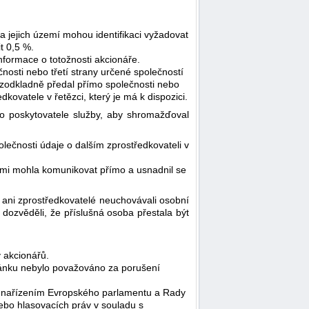
na jejich území mohou identifikaci vyžadovat
t 0,5 %.
informace o totožnosti akcionáře.
čnosti nebo třetí strany určené společností
ezodkladně předal přímo společnosti nebo
dkovatele v řetězci, který je má k dispozici.
o poskytovatele služby, aby shromažďoval
lečnosti údaje o dalším zprostředkovateli v
 nimi mohla komunikovat přímo a usnadnil se
i ani zprostředkovatelé neuchovávali osobní
dozvěděli, že příslušná osoba přestala být
y akcionářů.
článku nebylo považováno za porušení
u nařízením Evropského parlamentu a Rady
 nebo hlasovacích práv v souladu s