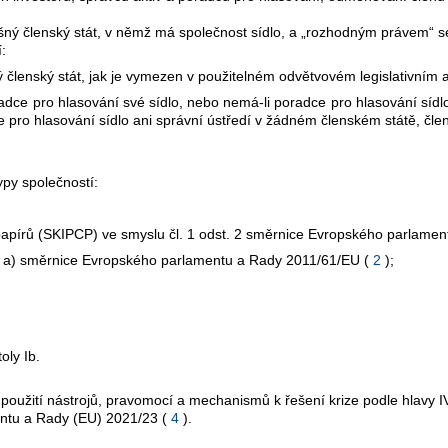
lušný členský stát, v němž má společnost sídlo, a „rozhodným právem“ s
:
ý členský stát, jak je vymezen v použitelném odvětvovém legislativním 
dce pro hlasování své sídlo, nebo nemá-li poradce pro hlasování sídl
 pro hlasování sídlo ani správní ústředí v žádném členském státě, čl
ypy společností:
 papírů (SKIPCP) ve smyslu čl. 1 odst. 2 směrnice Evropského parlame
sm. a) směrnice Evropského parlamentu a Rady 2011/61/EU (
2
);
oly Ib.
dě použití nástrojů, pravomocí a mechanismů k řešení krize podle hlav
ntu a Rady (EU) 2021/23 (
4
).