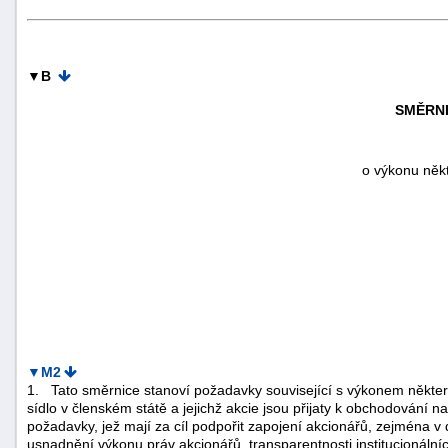
▼B
SMĚRNI
o výkonu něk
▼M2
1.
Tato směrnice stanoví požadavky související s výkonem někter
sídlo v členském státě a jejichž akcie jsou přijaty k obchodován
požadavky, jež mají za cíl podpořit zapojení akcionářů, zejména v 
usnadnění výkonu práv akcionářů, transparentnosti institucionální