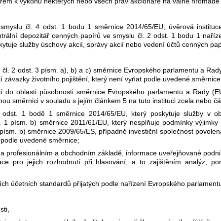
nářem k výkonu některých nebo všech práv akcionáře na valné hromadě
e smyslu čl. 4 odst. 1 bodu 1 směrnice 2014/65/EU, úvěrová instituc
ntrální depozitář cenných papírů ve smyslu čl. 2 odst. 1 bodu 1 nař
ytuje služby úschovy akcií, správy akcií nebo vedení účtů cenných pap
lu čl. 2 odst. 3 písm. a), b) a c) směrnice Evropského parlamentu a Ra
 závazky životního pojištění, který není vyňat podle uvedené směrnice
ící do oblasti působnosti směrnice Evropského parlamentu a Rady (
u směrnici v souladu s jejím článkem 5 na tuto instituci zcela nebo č
4 odst. 1 bodě 1 směrnice 2014/65/EU, který poskytuje služby v obl
dst. 1 písm. b) směrnice 2011/61/EU, který nesplňuje podmínky výjim
1 písm. b) směrnice 2009/65/ES, případně investiční společnost povole
 podle uvedené směrnice;
na profesionálním a obchodním základě, informace uveřejňované podnik
ce pro jejich rozhodnutí při hlasování, a to zajištěním analýz, p
ch účetních standardů přijatých podle nařízení Evropského parlament
ti,