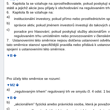
5.
Kapitola Ia se vztahuje na zprostředkovatele, pokud poskytují 
státě a jejichž akcie jsou přijaty k obchodování na regulovaném
6.
Kapitola Ib se vztahuje na:
a)
institucionální investory, pokud přímo nebo prostřednictvím s
b)
správce aktiv, pokud jménem investorů investují do takových a
c)
poradce pro hlasování, pokud poskytují služby akcionářům v s
regulovaném trhu umístěném nebo provozovaném v členském
7.
Ustanoveními této směrnice nejsou dotčena ustanovení odvětvov
tato směrnice stanoví specifičtější pravidla nebo přidává k ustano
spojení s ustanoveními této směrnice.
▼B
Pro účely této směrnice se rozumí:
▼M2
a)
„regulovaným trhem“ regulovaný trh ve smyslu čl. 4 odst. 1
▼B
b)
„akcionářem“ fyzická anebo právnická osoba, která je považ
c)