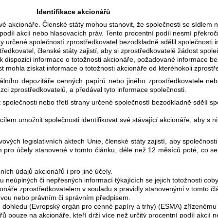
Identifikace akcionářů
 své akcionáře. Členské státy mohou stanovit, že společnosti se sídlem 
 podíl akcií nebo hlasovacích práv. Tento procentní podíl nesmí překroči
any určené společností zprostředkovatel bezodkladně sdělil společnosti 
edkovatel, členské státy zajistí, aby si zprostředkovatelé žádost spole
k dispozici informace o totožnosti akcionáře, požadované informace b
st mohla získat informace o totožnosti akcionáře od kteréhokoli zprostře
lního depozitáře cenných papírů nebo jiného zprostředkovatele neb
ězci zprostředkovatelů, a předával tyto informace společnosti.
 společnosti nebo třetí strany určené společností bezodkladně sdělí spo
cílem umožnit společnosti identifikovat své stávající akcionáře, aby s
ových legislativních aktech Unie, členské státy zajistí, aby společnost
m pro účely stanovené v tomto článku, déle než 12 měsíců poté, co se 
ch údajů akcionářů i pro jiné účely.
u neúplných či nepřesných informací týkajících se jejich totožnosti cob
kcionáře zprostředkovatelem v souladu s pravidly stanovenými v tomto 
ouvou nebo právním či správním předpisem.
u dohledu (Evropský orgán pro cenné papíry a trhy) (ESMA) zřízeném
ářů pouze na akcionáře, kteří drží více než určitý procentní podíl akcií