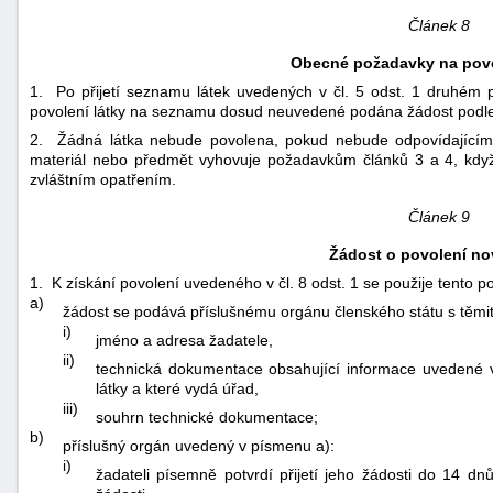
Článek 8
Obecné požadavky na povo
1. Po přijetí seznamu látek uvedených v čl. 5 odst. 1 druhém 
povolení látky na seznamu dosud neuvedené podána žádost podle č
2. Žádná látka nebude povolena, pokud nebude odpovídající
materiál nebo předmět vyhovuje požadavkům článků 3 a 4, kdy
zvláštním opatřením.
Článek 9
Žádost o povolení no
1. K získání povolení uvedeného v čl. 8 odst. 1 se použije tento p
a)
žádost se podává příslušnému orgánu členského státu s těmito
i)
jméno a adresa žadatele,
ii)
technická dokumentace obsahující informace uvedené v
látky a které vydá úřad,
iii)
souhrn technické dokumentace;
b)
příslušný orgán uvedený v písmenu a):
i)
žadateli písemně potvrdí přijetí jeho žádosti do 14 dnů 