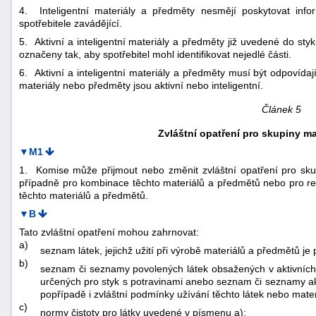
4. Inteligentní materiály a předměty nesmějí poskytovat info
spotřebitele zavádějící.
5. Aktivní a inteligentní materiály a předměty již uvedené do st
označeny tak, aby spotřebitel mohl identifikovat nejedlé části.
6. Aktivní a inteligentní materiály a předměty musí být odpovída
materiály nebo předměty jsou aktivní nebo inteligentní.
Článek 5
Zvláštní opatření pro skupiny ma
▼M1
1. Komise může přijmout nebo změnit zvláštní opatření pro sku
případně pro kombinace těchto materiálů a předmětů nebo pro re
těchto materiálů a předmětů.
▼B
Tato zvláštní opatření mohou zahrnovat:
a)
seznam látek, jejichž užití při výrobě materiálů a předmětů je
b)
seznam či seznamy povolených látek obsažených v aktivních
určených pro styk s potravinami anebo seznam či seznamy akt
popřípadě i zvláštní podmínky užívání těchto látek nebo mater
c)
normy čistoty pro látky uvedené v písmenu a);