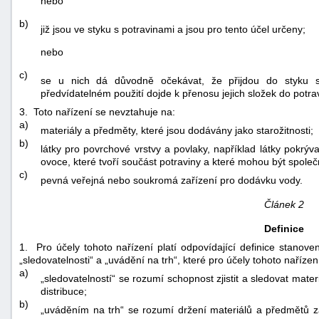
nebo
b)
již jsou ve styku s potravinami a jsou pro tento účel určeny;
nebo
c)
se u nich dá důvodně očekávat, že přijdou do styku s
předvídatelném použití dojde k přenosu jejich složek do potra
3. Toto nařízení se nevztahuje na:
-
a)
materiály a předměty, které jsou dodávány jako starožitnosti;
náhrady
b)
látky pro povrchové vrstvy a povlaky, například látky pokrý
ovoce, které tvoří součást potraviny a které mohou být spole
c)
pevná veřejná nebo soukromá zařízení pro dodávku vody.
Článek 2
Definice
1. Pro účely tohoto nařízení platí odpovídající definice stanove
„sledovatelnosti“ a „uvádění na trh“, které pro účely tohoto nařízení
a)
„sledovatelností“ se rozumí schopnost zjistit a sledovat mat
distribuce;
b)
„uváděním na trh“ se rozumí držení materiálů a předmětů za