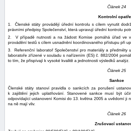
Článek 24
Kontrolní opatře
1. Členské státy provádějí úřední kontrolu s cílem vynutit dodr
právními předpisy Společenství, která upravují úřední kontrolu potr
2. V případě nutnosti a na žádost Komise pomáhá úřad ve vý
provádění testů s cílem usnadnění koordinovaného přístupu při up
3. Referenční laboratoř Společenství pro materiály a předměty u
laboratoře zřízené v souladu s nařízením (ES) č. 882/2004 pomáh
to tím, že přispívají k vysoké kvalitě a jednotnosti výsledků analýz.
Článek 25
Sankce
Členské státy stanoví pravidla o sankcích za porušení ustanov
k zajištění jejich uplatňování. Stanovené sankce musí být úči
odpovídající ustanovení Komisi do 13. května 2005 a uvědomí ji
na ně mají vliv.
Článek 26
Zrušovací ustano