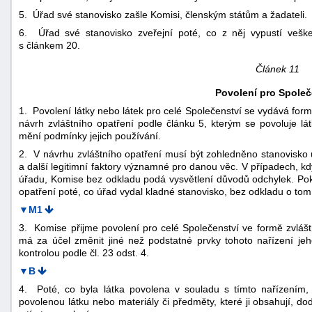
5. Úřad své stanovisko zašle Komisi, členským státům a žadateli.
6. Úřad své stanovisko zveřejní poté, co z něj vypustí veš
s článkem 20.
Článek 11
Povolení pro Společ
1. Povolení látky nebo látek pro celé Společenství se vydává for
návrh zvláštního opatření podle článku 5, kterým se povoluje 
mění podmínky jejich používání.
2. V návrhu zvláštního opatření musí být zohledněno stanovisko 
a další legitimní faktory významné pro danou věc. V případech, k
úřadu, Komise bez odkladu podá vysvětlení důvodů odchylek. Po
opatření poté, co úřad vydal kladné stanovisko, bez odkladu o to
▼M1
3. Komise přijme povolení pro celé Společenství ve formě zvláštn
má za účel změnit jiné než podstatné prvky tohoto nařízení je
kontrolou podle čl. 23 odst. 4.
▼B
4. Poté, co byla látka povolena v souladu s tímto nařízením,
povolenou látku nebo materiály či předměty, které ji obsahují,