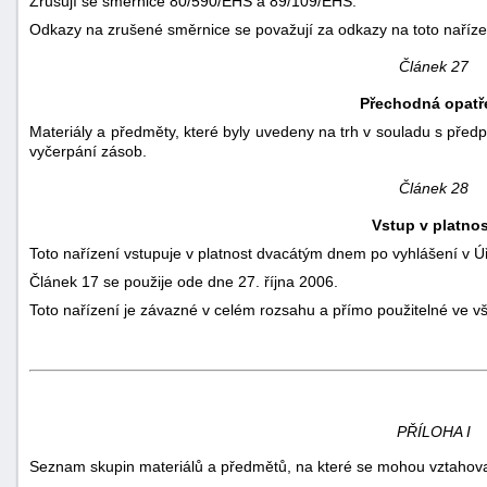
Zrušují se směrnice 80/590/EHS a 89/109/EHS.
Odkazy na zrušené směrnice se považují za odkazy na toto nařízení
Článek 27
Přechodná opatř
Materiály a předměty, které byly uvedeny na trh v souladu s před
vyčerpání zásob.
Článek 28
Vstup v platnos
Toto nařízení vstupuje v platnost dvacátým dnem po vyhlášení v
Ú
Článek 17 se použije ode dne 27. října 2006.
Toto nařízení je závazné v celém rozsahu a přímo použitelné ve v
PŘÍLOHA I
Seznam skupin materiálů a předmětů, na které se mohou vztahovat