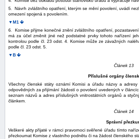
4. Komise bez odkladu posoudí stanovisko úřadu a vypracuje návrh 
5. Návrh zvláštního opatření, kterým se mění povolení, uvádí n
omezení spojená s povolením.
▼M1
6. Komise přijme konečné znění zvláštního opatření, pozastavení p
má za účel změnit jiné než podstatné prvky tohoto nařízení je
kontrolou podle čl. 23 odst. 4. Komise může ze závažných nalé
podle čl. 23 odst. 5.
▼B
Článek 13
Příslušné orgány člens
Všechny členské státy oznámí Komisi a úřadu názvy a adresy a
odpovědných za přijímání žádostí o povolení uvedených v článcí
seznam názvů a adres příslušných vnitrostátních orgánů a styčný
článkem.
Článek 14
Správní přezku
Veškeré akty přijaté v rámci pravomoci svěřené úřadu tímto na
přezkoumat Komise z vlastního podnětu či na žádost členského stá