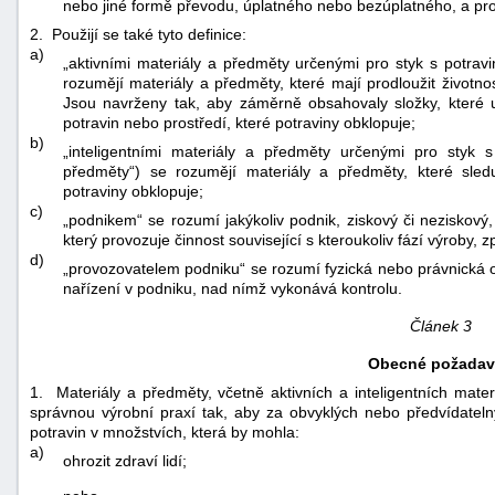
nebo jiné formě převodu, úplatného nebo bezúplatného, a pro
"náhradě
2. Použijí se také tyto definice:
škod"
a)
„aktivními materiály a předměty určenými pro styk s potravi
rozumějí materiály a předměty, které mají prodloužit životno
Jsou navrženy tak, aby záměrně obsahovaly složky, které u
potravin nebo prostředí, které potraviny obklopuje;
b)
„inteligentními materiály a předměty určenými pro styk s 
předměty“) se rozumějí materiály a předměty, které sledu
potraviny obklopuje;
c)
„podnikem“ se rozumí jakýkoliv podnik, ziskový či neziskový
který provozuje činnost související s kteroukoliv fází výroby,
d)
„provozovatelem podniku“ se rozumí fyzická nebo právnická
nařízení v podniku, nad nímž vykonává kontrolu.
Článek 3
Obecné požadav
1. Materiály a předměty, včetně aktivních a inteligentních mat
správnou výrobní praxí tak, aby za obvyklých nebo předvídatel
potravin v množstvích, která by mohla:
a)
ohrozit zdraví lidí;