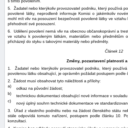
s tímto povolením.
5. Žadatel nebo kterýkoliv provozovatel podniku, který používá po
povolené látky, neprodleně informuje Komisi o jakémkoliv nov
mohl mít vliv na posouzení bezpečnosti povolené látky ve vztahu 
přehodnotí své posouzení.
6. Udělení povolení nemá vliv na obecnou občanskoprávní a tres
ve vztahu k povoleným látkám, materiálům nebo předmětům ob
přicházejí do styku s takovými materiály nebo předměty.
Článek 12
Změny, pozastavení platnosti a
1. Žadatel nebo kterýkoliv provozovatel podniku, který používá
povolenou látku obsahující, je oprávněn požádat postupem podle čl
2. Žádost musí obsahovat tyto náležitosti a přílohy:
a)
odkaz na původní žádost;
b)
technickou dokumentaci obsahující nové informace v souladu 
c)
nový úplný souhrn technické dokumentace ve standardizova
3. Úřad z vlastního podnětu nebo na žádost členského státu ne
stále odpovídá tomuto nařízení, postupem podle článku 10. P
konzultaci.