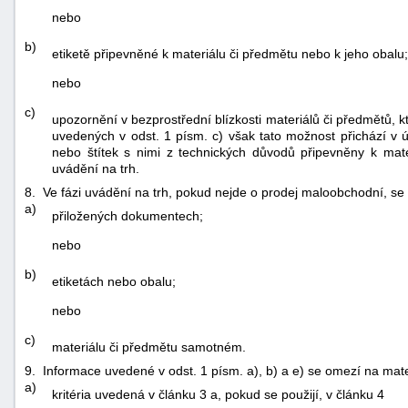
nebo
b)
etiketě připevněné k materiálu či předmětu nebo k jeho obalu;
nebo
c)
upozornění v bezprostřední blízkosti materiálů či předmětů, kte
uvedených v odst. 1 písm. c) však tato možnost přichází v
nebo štítek s nimi z technických důvodů připevněny k ma
uvádění na trh.
8. Ve fázi uvádění na trh, pokud nejde o prodej maloobchodní, s
a)
přiložených dokumentech;
nebo
b)
etiketách nebo obalu;
nebo
c)
materiálu či předmětu samotném.
9. Informace uvedené v odst. 1 písm. a), b) a e) se omezí na mater
a)
kritéria uvedená v článku 3 a, pokud se použijí, v článku 4