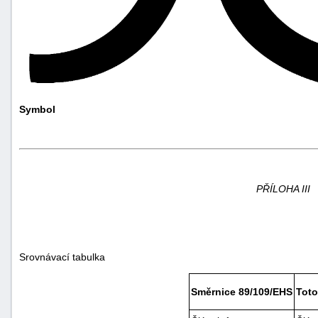
Symbol
PŘÍLOHA III
Srovnávací tabulka
Směrnice 89/109/EHS
Toto