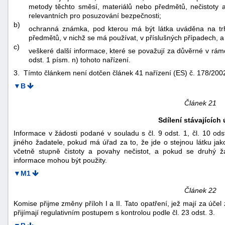
metody těchto směsí, materiálů nebo předmětů, nečistoty a
relevantních pro posuzování bezpečnosti;
b)
ochranná známka, pod kterou má být látka uváděna na trh
předmětů, v nichž se má používat, v příslušných případech, a
c)
veškeré další informace, které se považují za důvěrné v rámc
odst. 1 písm. n) tohoto nařízení.
3. Tímto článkem není dotčen článek 41 nařízení (ES) č. 178/200
▼B
Článek 21
Sdílení stávajících
Informace v žádosti podané v souladu s čl. 9 odst. 1, čl. 10 ods
jiného žadatele, pokud má úřad za to, že jde o stejnou látku jak
včetně stupně čistoty a povahy nečistot, a pokud se druhý 
informace mohou být použity.
▼M1
Článek 22
Komise přijme změny příloh I a II. Tato opatření, jež mají za účel
přijímají regulativním postupem s kontrolou podle čl. 23 odst. 3.