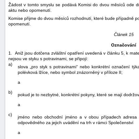
Žádost v tomto smyslu se podává Komisi do dvou měsíců ode d
aktu nebo opomenutí.
Komise přijme do dvou měsíců rozhodnutí, které bude případně pož
opomenutí.
Článek 15
Označování
1. Aniž jsou dotčena zvláštní opatření uvedená v článku 5, k mate
nejsou ve styku s potravinami, se připojí:
a)
slova „pro styk s potravinami“ nebo konkrétní označení týkaj
polévková lžíce, nebo symbol znázorněný v příloze II;
a
b)
pokud je to nezbytné, konkrétní pokyny, které se mají dodrž
a
c)
jméno nebo obchodní jméno a v obou případech adresa n
odpovědného za jejich uvádění na trh v rámci Společenství
a