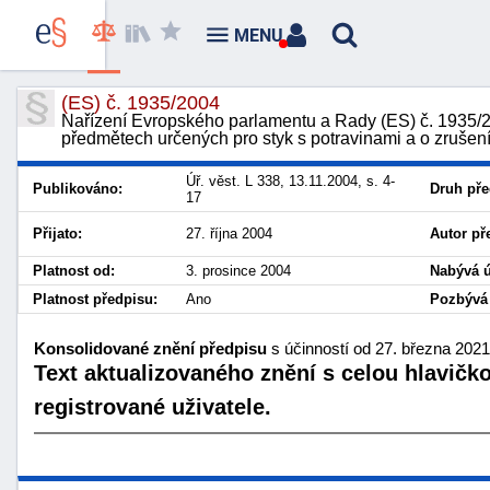
MENU
(ES) č. 1935/2004
Nařízení Evropského parlamentu a Rady (ES) č. 1935/20
předmětech určených pro styk s potravinami a o zruše
Úř. věst. L 338, 13.11.2004, s. 4-
Publikováno:
Druh pře
17
Přijato:
27. října 2004
Autor př
Platnost od:
3. prosince 2004
Nabývá ú
Platnost předpisu:
Ano
Pozbývá 
Konsolidované znění předpisu
s účinností od 27. března 2021
Text aktualizovaného znění s celou hlavičk
registrované uživatele.