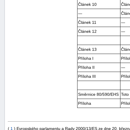
Článek 10
Člán
—
Člán
Článek 11
—
Článek 12
—
Článek 13
Člán
Příloha I
Přílo
Příloha II
—
Příloha III
Přílo
Směrnice 80/590/EHS
Toto
Příloha
Přílo
(
1
) Evropského parlamentu a Rady 2000/13/ES ze dne 20. března