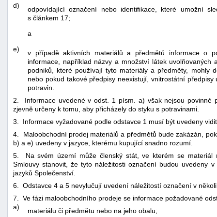
d)
odpovídající označení nebo identifikace, které umožní s
s článkem 17;
a
e)
v případě aktivních materiálů a předmětů informace o 
informace, například názvy a množství látek uvolňovaných a
podniků, které používají tyto materiály a předměty, mohly d
nebo pokud takové předpisy neexistují, vnitrostátní předpisy
potravin.
2. Informace uvedené v odst. 1 písm. a) však nejsou povinné 
zjevně určeny k tomu, aby přicházely do styku s potravinami.
3. Informace vyžadované podle odstavce 1 musí být uvedeny vidite
4. Maloobchodní prodej materiálů a předmětů bude zakázán, pok
b) a e) uvedeny v jazyce, kterému kupující snadno rozumí.
5. Na svém území může členský stát, ve kterém se materiál n
Smlouvy stanovit, že tyto náležitosti označení budou uvedeny v
jazyků Společenství.
6. Odstavce 4 a 5 nevylučují uvedení náležitostí označení v několi
7. Ve fázi maloobchodního prodeje se informace požadované ods
a)
materiálu či předmětu nebo na jeho obalu;