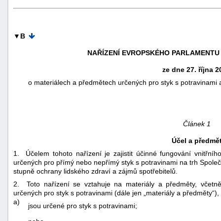
▼B
NAŘÍZENÍ EVROPSKÉHO PARLAMENTU A 
ze dne 27. října 
o materiálech a předmětech určených pro styk s potravinami
Článek 1
Účel a předmě
1. Účelem tohoto nařízení je zajistit účinné fungování vnitřní
určených pro přímý nebo nepřímý styk s potravinami na trh Společ
+náhrady
stupně ochrany lidského zdraví a zájmů spotřebitelů.
2. Toto nařízení se vztahuje na materiály a předměty, včetně 
určených pro styk s potravinami (dále jen „materiály a předměty“)
a)
jsou určené pro styk s potravinami;