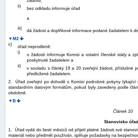
žádosti,
ii)
bez odkladu informuje úřad
a
iii)
dá žádost a doplňkové informace podané žadatelem k dis
▼M2
c)
úřad neprodleně:
i)
o žádosti informuje Komisi a ostatní členské státy a zp
poskytnuté žadatelem a
ii)
v souladu s články 19 a 20 zveřejní žádost, příslušné 
předložené žadatelem.
2. Úřad zveřejní po dohodě s Komisí podrobné pokyny týkající s
standardním datovým formátům, pokud byly zavedeny podle článku
obdobně.
▼B
Článek 10
Stanovisko úřa
1. Úřad vydá do šesti měsíců od přijetí platné žádosti své stanov
materiál nebo předmět používán, splňuje požadavky na bezpečnost