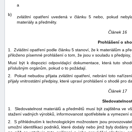
a
b)
zvláštní opatření uvedená v článku 5 nebo, pokud nebyla p
materiály a předměty.
Článek 16
Prohlášení o sh
1. Zvláštní opatření podle článku 5 stanoví, že k materiálům a př
přiloženo písemné prohlášení o tom, že jsou v souladu s předpisy, 
Musí být k dispozici odpovídající dokumentace, která tuto sh
příslušným orgánům, pokud o to požádají.
2. Pokud nebudou přijata zvláštní opatření, nebrání toto nařízen
přijaly vnitrostátní předpisy, které upraví prohlášení o shodě pro 
Článek 17
Sledovatelnos
1. Sledovatelnost materiálů a předmětů musí být zajištěna ve v
stažení vadných výrobků, informovanost spotřebitele a vymezení 
2. S přihlédnutím k technologickým možnostem jsou provozovatel
umožní identifikaci podniků, které dodaly nebo jimž byly dodány m