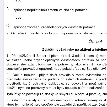
nebo
b)
způsobit nepřijatelnou změnu ve složení potravin;
nebo
c)
způsobit zhoršení organoleptických vlastností potravin.
2. Označování, reklama a obchodní úprava materiálů nebo předmět
Článek 4
Zvláštní požadavky na aktivní a intelig
1. Při používání čl. 3 odst. 1 písm. b) a čl. 3 odst. 1 písm. c) 
ve složení nebo organoleptických vlastnostech potravin za po
Společenství vztahujícími se na potraviny, jako je směrnice 8
související prováděcí opatření, nebo pokud předpisy Společenství n
2. Dokud nebudou přijata další pravidla v rámci zvláštního opatř
předměty, složky záměrně přidané do aktivních materiálů a před
prostředí, které potraviny obklopuje, se povolují a používají 
použitelnými na potraviny a musí být v souladu s tímto nařízení a
Tyto látky se považují za složky ve smyslu čl. 6 odst. 4 písm. a) 
3. Aktivní materiály a předměty nesmějí způsobovat změny ve slo
které by mohlo být pro spotřebitele zavádějící, například zakrývat 