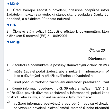
▼M2
1. Úřad zveřejní žádost o povolení, příslušné podpůrné infor
žadatelem, jakož i svá vědecká stanoviska, v souladu s články 38 
obdobně, a s článkem 20 tohoto nařízení.
▼B
2. Členské státy vyřizují žádosti o přístup k dokumentům, kter
s článkem 5 nařízení (ES) č. 1049/2001.
▼M2
Článek 20
Důvěrnost
1. V souladu s podmínkami a postupy stanovenými v článcích 39 a
a)
může žadatel podat žádost, aby s některými informacemi př
jako s důvěrnými, a přiložit ověřitelné zdůvodnění a
b)
úřad posoudí žádost o zachování důvěrnosti předloženou žad
2. Kromě informací uvedených v čl. 39 odst. 2 nařízení (ES) č. 1
může úřad povolit důvěrné zacházení s informacemi, pokud žadat
poškodit jeho zájmy, a pokud se jedná o tyto informace:
a)
veškeré informace poskytnuté v podrobném popisu výchozích 
se vztahuje povolení, složení směsí, materiálů nebo předmětů,