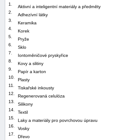
1.
Aktivní a inteligentní materiály a předměty
2.
Adhezívní látky
3.
Keramika
4.
Korek
5.
Pryže
6.
Sklo
7.
Iontoměničové pryskyřice
8.
Kovy a slitiny
9.
Papír a karton
10.
Plasty
11.
Tiskařské inkousty
12.
Regenerovaná celulóza
13.
Silikony
14.
Textil
15.
Laky a materiály pro povrchovou úpravu
16.
Vosky
17.
Dřevo