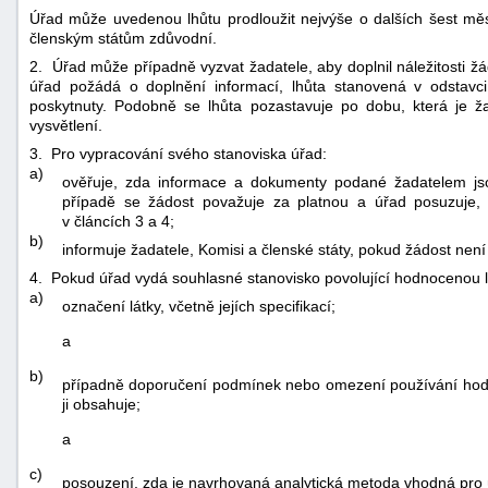
Úřad může uvedenou lhůtu prodloužit nejvýše o dalších šest měs
členským státům zdůvodní.
2. Úřad může případně vyzvat žadatele, aby doplnil náležitosti žá
úřad požádá o doplnění informací, lhůta stanovená v odstavc
poskytnuty. Podobně se lhůta pozastavuje po dobu, která je ž
vysvětlení.
3. Pro vypracování svého stanoviska úřad:
a)
ověřuje, zda informace a dokumenty podané žadatelem jso
případě se žádost považuje za platnou a úřad posuzuje, z
v článcích 3 a 4;
b)
informuje žadatele, Komisi a členské státy, pokud žádost není
4. Pokud úřad vydá souhlasné stanovisko povolující hodnocenou lá
a)
označení látky, včetně jejích specifikací;
a
b)
případně doporučení podmínek nebo omezení používání hodn
ji obsahuje;
a
c)
posouzení, zda je navrhovaná analytická metoda vhodná pro 