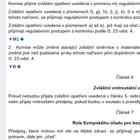
Komise přijme zvláštní opatření uvedená v písmenu m) regulativní
Zvláštní opatření uvedená v písmenech f), g), h), i), j), k), l) a 
tohoto nařízení, se přijímají regulativním postupem s kontrolou podl
Zvláštní opatření uvedená v písmenech a) až e), jež mají za účel 
přijímají regulativním postupem s kontrolou podle čl. 23 odst. 4.
▼M1
2. Komise může změnit stávající zvláštní směrnice o materiále
změnit jiné než podstatné prvky tohoto nařízení jeho doplněním se
čl. 23 odst. 4.
▼B
Článek 6
Zvláštní vnitrostátní 
Pokud nebudou přijata zvláštní opatření uvedená v článku 5, nebrá
nebo přijaly vnitrostátní předpisy, pokud budou v souladu s pravid
Článek 7
Role Evropského úřadu pro bez
Předpisy, které mohou mít vliv na lidské zdraví, se přijímají
potravin, dále jen „úřad“.