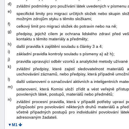
d)
zvláštní podmínky pro používání látek uvedených v písmenu a)
e)
specifické limity pro migraci určitých složek nebo skupin sl
možným zdrojům styku s těmito složkami;
f)
celkový limit pro migraci složek do potravin nebo na ně;
g)
předpisy, jejichž cílem je ochrana lidského zdraví před veš
kontaktu s těmito materiály a předměty;
h)
další pravidla k zajištění souladu s články 3 a 4;
i)
základní pravidla kontroly souladu s písmeny a) až h);
j)
pravidla upravující odběr vzorků a analytické metody užívané
k)
zvláštní předpisy, které zajistí sledovatelnost materiál
uschovávání záznamů, nebo předpisy, která případně umožní
l)
další ustanovení o označování aktivních a inteligentních mate
m)
ustanovení, která Komisi uloží zřídit a vést veřejně přístup
povolených látek, postupů, materiálů nebo předmětů;
n)
zvláštní procesní pravidla, která v případě potřeby upraví 
přizpůsobí pro povolování některých druhů materiálů a před
včetně případných postupů pro individuální povolování lát
adresovaným žadateli.
▼M1