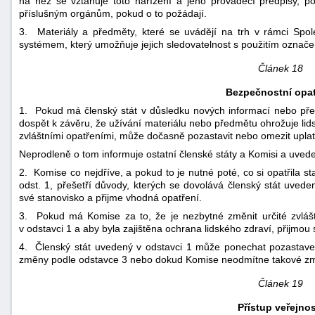
na něž se vztahuje toto nařízení a jeho prováděcí předpisy, po
příslušným orgánům, pokud o to požádají.
3. Materiály a předměty, které se uvádějí na trh v rámci Spole
systémem, který umožňuje jejich sledovatelnost s použitím označ
Článek 18
Bezpečnostní opat
1. Pokud má členský stát v důsledku nových informací nebo pře
dospět k závěru, že užívání materiálu nebo předmětu ohrožuje lidsk
zvláštními opatřeními, může dočasně pozastavit nebo omezit upl
Neprodleně o tom informuje ostatní členské státy a Komisi a uve
2. Komise co nejdříve, a pokud to je nutné poté, co si opatřila s
odst. 1, přešetří důvody, kterých se dovolává členský stát uvede
své stanovisko a přijme vhodná opatření.
3. Pokud má Komise za to, že je nezbytné změnit určité zvlášt
v odstavci 1 a aby byla zajištěna ochrana lidského zdraví, přijmou
4. Členský stát uvedený v odstavci 1 může ponechat pozastaven
změny podle odstavce 3 nebo dokud Komise neodmítne takové zm
Článek 19
Přístup veřejnos