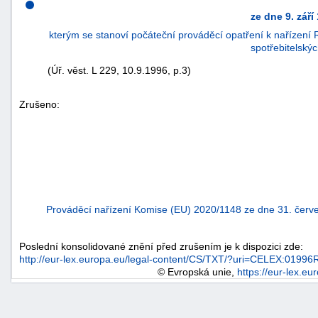
ze dne 9. září
kterým se stanoví počáteční prováděcí opatření k nařízení
spotřebitelský
(Úř. věst. L 229, 10.9.1996, p.3)
Zrušeno:
náhrady
Prováděcí nařízení Komise (EU) 2020/1148 ze dne 31. červ
škody
Poslední konsolidované znění před zrušením je k dispozici zde:
http://eur-lex.europa.eu/legal-content/CS/TXT/?uri=CELEX:019
© Evropská unie,
https://eur-lex.eu