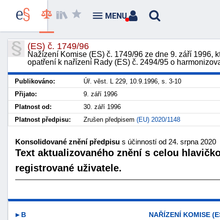
MENU
(ES) č. 1749/96
Nažízení Komise (ES) č. 1749/96 ze dne 9. září 1996, k
opatření k nařízení Rady (ES) č. 2494/95 o harmonizov
Publikováno:
Úř. věst. L 229, 10.9.1996, s. 3-10
Přijato:
9. září 1996
Platnost od:
30. září 1996
Platnost předpisu:
Zrušen předpisem
(EU) 2020/1148
Konsolidované znění předpisu
s účinností od 24. srpna 2020
Text aktualizovaného znění s celou hlavičk
registrované uživatele.
►B
NAŘÍZENÍ KOMISE (ES