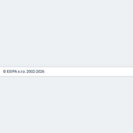
-
náhrady
© ESIPA s.r.o. 2002-2026