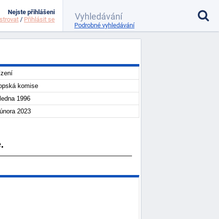
Nejste přihlášeni
strovat
/
Přihlásit se
Podrobné vyhledávání
ízení
opská komise
 ledna 1996
 února 2023
.