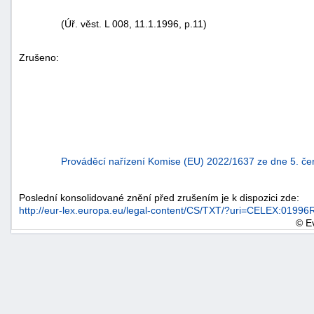
(Úř. věst. L 008, 11.1.1996, p.11)
Zrušeno:
Prováděcí nařízení Komise (EU) 2022/1637 ze dne 5. če
Poslední konsolidované znění před zrušením je k dispozici zde:
http://eur-lex.europa.eu/legal-content/CS/TXT/?uri=CELEX:019
© E