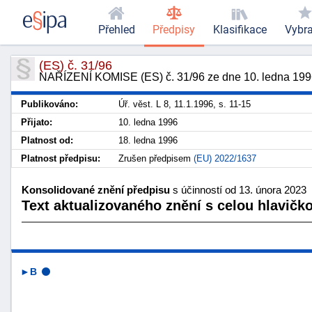
Přehled
Předpisy
Klasifikace
Vybr
(ES) č. 31/96
NAŘÍZENÍ KOMISE (ES) č. 31/96 ze dne 10. ledna 1996
Publikováno:
Úř. věst. L 8, 11.1.1996, s. 11-15
Přijato:
10. ledna 1996
Platnost od:
18. ledna 1996
Platnost předpisu:
Zrušen předpisem
(EU) 2022/1637
Konsolidované znění předpisu
s účinností od 13. února 2023
Text aktualizovaného znění s celou hlavičk
►B