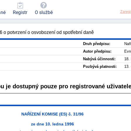
Zaregi
ané
Registr
O službě
 o potvrzení o osvobození od spotřební daně
Druh předpisu:
Nař
Autor předpisu:
Evr
Nabývá účinnosti:
18.
Pozbývá platnosti:
13.
ou je dostupný pouze pro registrované uživatele
NAŘÍZENÍ KOMISE (ES) č. 31/96
ze dne 10. ledna 1996