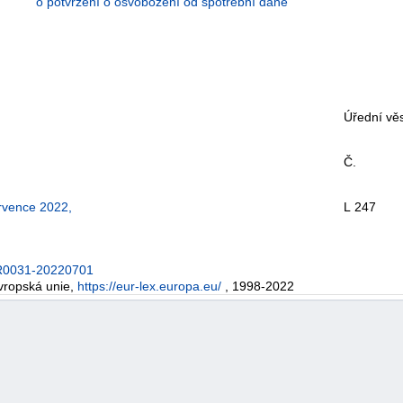
o potvrzení o osvobození od spotřební daně
Úřední věs
Č.
rvence 2022,
L 247
96R0031-20220701
vropská unie,
https://eur-lex.europa.eu/
, 1998-2022