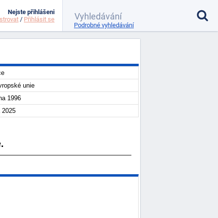
Nejste přihlášeni
strovat
/
Přihlásit se
Podrobné vyhledávání
ce
ropské unie
na 1996
a 2025
.