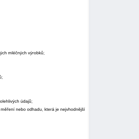
ných mléčných výrobků;
ů;
olehlivých údajů;
měření nebo odhadu, která je nejvhodnější