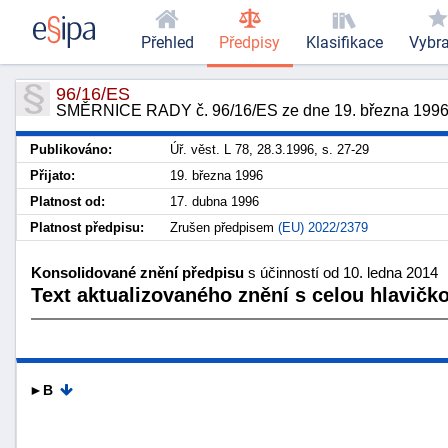
Přehled
Předpisy
Klasifikace
Vybr
96/16/ES
SMĚRNICE RADY č. 96/16/ES ze dne 19. března 1996 o 
Publikováno:
Úř. věst. L 78, 28.3.1996, s. 27-29
Přijato:
19. března 1996
Platnost od:
17. dubna 1996
Platnost předpisu:
Zrušen předpisem
(EU) 2022/2379
Konsolidované znění předpisu
s účinností od 10. ledna 2014
Text aktualizovaného znění s celou hlavičk
►B