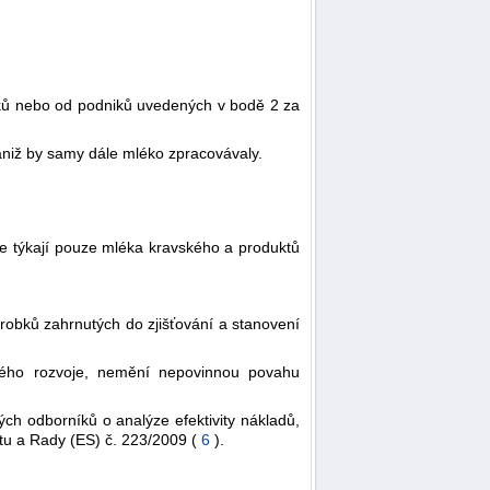
ků nebo od podniků uvedených v bodě 2 za
niž by samy dále mléko zpracovávaly.
 se týkají pouze mléka kravského a produktů
obků zahrnutých do zjišťování a stanovení
ého rozvoje, nemění nepovinnou povahu
ch odborníků o analýze efektivity nákladů,
tu a Rady (ES) č. 223/2009 (
6
).