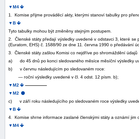
▼M4
1. Komise přijme prováděcí akty, kterými stanoví tabulky pro přen
▼B
Tyto tabulky mohou být změněny stejným postupem.
2. Členské státy předají výsledky uvedené v odstavci 3, které se
(Euratom, EHS) č. 1588/90 ze dne 11. června 1990 o předávání údaj
3. Členské státy zašlou Komisi co nejdříve po shromáždění údajů 
a)
do 45 dnů po konci sledovaného měsíce měsíční výsledky uve
b)
v červnu následujícím po sledovaném roce:
—
roční výsledky uvedené v čl. 4 odst. 12 písm. b);
▼M2
—————
▼M2
c)
v září roku následujícího po sledovaném roce výsledky uvedené
▼B
4. Komise shrne informace zaslané členskými státy a oznámí jim c
▼M4