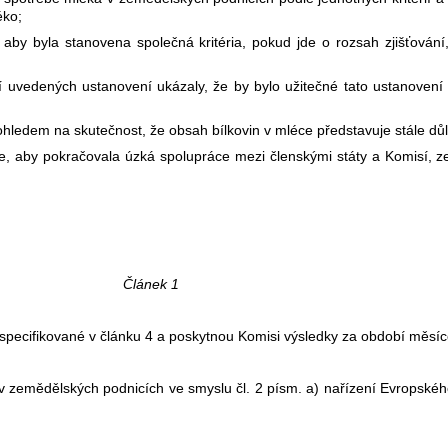
éko;
aby byla stanovena společná kritéria, pokud jde o rozsah zjišťování,
í uvedených ustanovení ukázaly, že by bylo užitečné tato ustanoven
hledem na skutečnost, že obsah bílkovin v mléce představuje stále důle
e, aby pokračovala úzká spolupráce mezi členskými státy a Komisí,
Článek 1
specifikované v článku 4 a poskytnou Komisi výsledky za období měsíce, 
 v zemědělských podnicích ve smyslu čl. 2 písm. a) nařízení Evropské