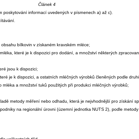
Článek 4
ím poskytování informací uvedených v písmenech a) až c).
ítávání.
 obsahu bílkovin v získaném kravském mléce;
mléka, které je k dispozici pro dodání, a množství některých zpracova
ré jsou k dispozici;
eré je k dispozici, a ostatních mléčných výrobků členěných podle druh
 mléka a množství tuků použitých při produkci mléčných výrobků;
kladě metody měření nebo odhadu, která je nejvhodnější pro získání sp
dniky na regionální úrovni (územní jednotka NUTS 2), podle metody 
e velikostních tříd.