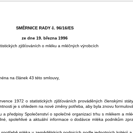
SMĚRNICE RADY č. 96/16/ES
ze dne 19. března 1996
atistických zjišťováních o mléku a mléčných výrobcích
ména na článek 43 této smlouvy,
ence 1972 o statistických zjišťováních prováděných členskými stát
rentnosti je s ohledem na nové změny potřeba, aby byla znovu formulov
 a předpisy Společenství o společné organizaci trhu s mlékem a mlé
elné, spolehlivé a aktuální informace o dodávce mléka podnikům zp
 spotřebě mléka v zemědělských podnicích podle jednotných kritérií a 