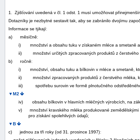
1. Zjišťování uvedená v čl. 1 odst. 1 musí umožňovat přinejmenš
Dotazníky je nezbytné sestavit tak, aby se zabránilo dvojímu započ
Informace se týkají:
a)
měsíčně:
i)
množství a obsahu tuku v získaném mléce a smetaně a
ii)
množství určitých zpracovaných produktů z čerstvého 
b)
ročně:
i)
množství, obsahu tuku a bílkovin v mléce a smetaně, kte
ii)
množství zpracovaných produktů z čerstvého mléka, kt
iii)
spotřebu surovin ve formě plnotučného odstředěného
▼M2
iv)
obsahu bílkovin v hlavních mléčných výrobcích, na zá
v)
množství kravského mléka produkované zemědělskými po
pro získání spolehlivých údajů;
▼B
c)
jednou za tři roky (od 31. prosince 1997):
počet zjišťovaných jednotek uvedených v článku 2 členěných podl