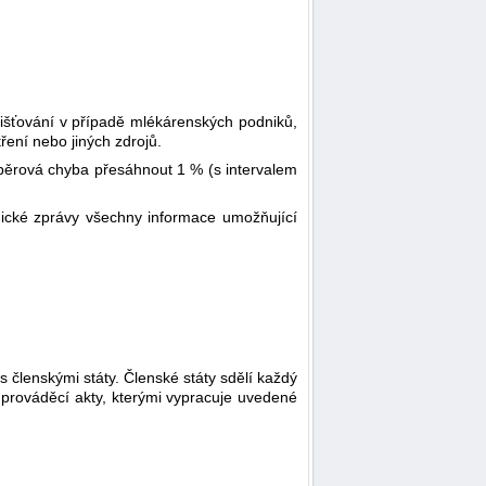
jišťování v případě mlékárenských podniků,
ení nebo jiných zdrojů.
ýběrová chyba přesáhnout 1 % (s intervalem
dické zprávy všechny informace umožňující
s členskými státy. Členské státy sdělí každý
e prováděcí akty, kterými vypracuje uvedené