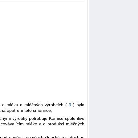
y o mléku a mléčných výrobcích (
3
) byla
ána opatření této směrnice;
čnými výrobky potřebuje Komise spolehlivé
racovávajícím mléko a o produkci mléčných
podrobněji a ve všech členských státech je