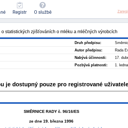
Zaregi
ané
Registr
O službě
statistických zjišťováních o mléku a mléčných výrobcích
Druh předpisu:
Směrni
Autor předpisu:
Rada Ev
Nabývá účinnosti:
17. dub
Pozbývá platnosti:
1. ledn
ou je dostupný pouze pro registrované uživatele
SMĚRNICE RADY č. 96/16/ES
ze dne 19. března 1996