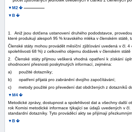
▼M2
—————
▼B
1. Aniž jsou dotčena ustanovení druhého pododstavce, provedou se
které produkují alespoň 95 % kravského mléka v členském státě, t
Členské státy mohou provádět měsíční zjišťování uvedená v čl. 4
spolehlivosti 68 %) z celkového objemu dodávek v členském státě
2. Členské státy přijmou veškerá vhodná opatření k získání úp
ohodnocení přesnosti poskytnutých informací, zejména:
a)
použité dotazníky;
b)
opatření přijatá pro zabránění dvojího započítávání;
c)
metody použité pro převedení dat obdržených z dotazníků do
▼M4
Metodické zprávy, dostupnost a spolehlivost dat a všechny další ot
rok Komisi metodické informace týkající se údajů uvedených v čl.
standardní dotazníky. Tyto prováděcí akty se přijímají přezkumným
▼B