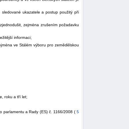
 sledované ukazatele a postup použitý při
í zjednodušit, zejména zrušením požadavku
žitější informaci;
 zejména ve Stálém výboru pro zemědělskou
roku a tří let;
ho parlamentu a Rady (ES) č. 1166/2008 (
5