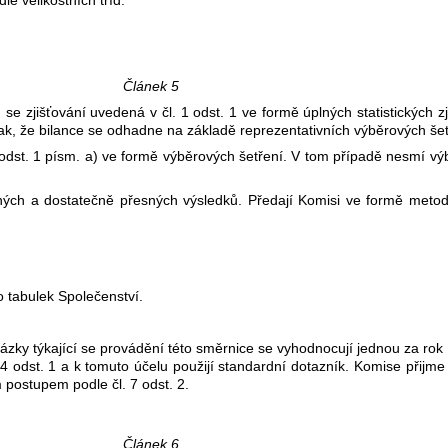
Článek 5
 zjišťování uvedená v čl. 1 odst. 1 ve formě úplných statistických z
ak, že bilance se odhadne na základě reprezentativních výběrových šetř
 odst. 1 písm. a) ve formě výběrových šetření. V tom případě nesmí v
lných a dostatečně přesných výsledků. Předají Komisi ve formě meto
 tabulek Společenství.
ázky týkající se provádění této směrnice se vyhodnocují jednou za rok 
 4 odst. 1 a k tomuto účelu použijí standardní dotazník. Komise přijm
 postupem podle čl. 7 odst. 2.
Článek 6