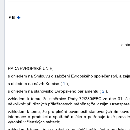
▼B
o st
RADA EVROPSKÉ UNIE,
s ohledem na Smlouvu o založení Evropského společenství, a zej
s ohledem na návrh Komise (
1
),
s ohledem na stanovisko Evropského parlamentu (
2
),
vzhledem k tomu, že směrnice Rady 72/280/EEC ze dne 31. červ
několikrát při různých příležitostech měněna; že v zájmu transpa
vzhledem k tomu, že pro plnění povinností stanovených Smlouvou
informace o produkci a spotřebě mléka a potřebuje také pravid
výrobků v členských státech;
vzhledem k tomu, že je nezbytné provádět zjišťování o produkci a