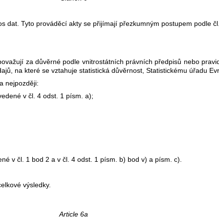
os dat. Tyto prováděcí akty se přijímají přezkumným postupem podle čl.
 považují za důvěrné podle vnitrostátních právních předpisů nebo prav
ů, na které se vztahuje statistická důvěrnost, Statistickému úřadu Ev
a nejpozději:
dené v čl. 4 odst. 1 písm. a);
 v čl. 1 bod 2 a v čl. 4 odst. 1 písm. b) bod v) a písm. c).
elkové výsledky.
Article 6a