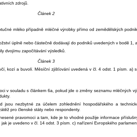
tivních zdrojů.
Článek 2
lnotučné mléko případně mléčné výrobky přímo od zemědělských podni
ství úplně nebo částečně dodávají do podniků uvedených v bodě 1, a
ily dvojímu započítávání výsledků.
Článek 3
í, kozí a buvolí. Měsíční zjišťování uvedená v čl. 4 odst. 1 písm. a)
oci v souladu s článkem 6a, pokud jde o změny seznamu mléčných výr
dukty.
d jsou nezbytné za účelem zohlednění hospodářského a technick
těž pro členské státy nebo respondenty.
nesené pravomoci a tam, kde je to vhodné použije informace příslušný
jak je uvedeno v čl. 14 odst. 3 písm. c) nařízení Evropského parlamen