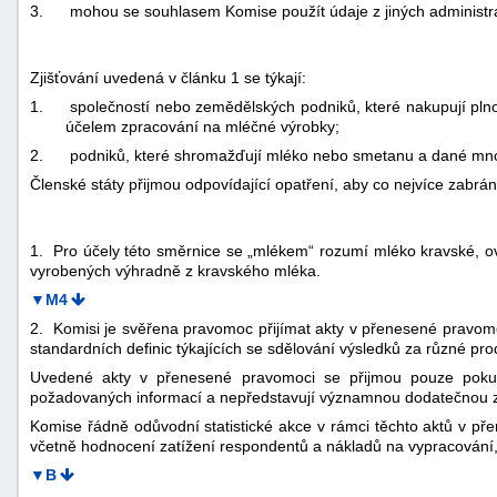
3.
mohou se souhlasem Komise použít údaje z jiných administra
Zjišťování uvedená v článku 1 se týkají:
1.
společností nebo zemědělských podniků, které nakupují p
účelem zpracování na mléčné výrobky;
2.
podniků, které shromažďují mléko nebo smetanu a dané množ
Členské státy přijmou odpovídající opatření, aby co nejvíce zabrán
1. Pro účely této směrnice se „mlékem“ rozumí mléko kravské, ovč
vyrobených výhradně z kravského mléka.
▼M4
2. Komisi je svěřena pravomoc přijímat akty v přenesené pravom
standardních definic týkajících se sdělování výsledků za různé pro
Uvedené akty v přenesené pravomoci se přijmou pouze poku
požadovaných informací a nepředstavují významnou dodatečnou zá
Komise řádně odůvodní statistické akce v rámci těchto aktů v pře
včetně hodnocení zatížení respondentů a nákladů na vypracování, 
▼B