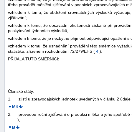
třeba provádět měsíční zjišťování v podnicích zpracovávajících ml
vzhledem k tomu, že obdržení srovnatelných výsledků vyžaduje, 
zjišťování;
vzhledem k tomu, že dosavadní zkušenosti získané při prováděn
poskytování týdenních výsledků;
vzhledem k tomu, že je nezbytné přijmout odpovídající opatření s o
vzhledem k tomu, že usnadnění provádění této směrnice vyžaduj
statistiku, zřízeném rozhodnutím 72/279/EHS (
4
),
PŘIJALA TUTO SMĚRNICI:
Členské státy:
1.
zjistí u zpravodajských jednotek uvedených v článku 2 údaje 
▼M4
2.
provedou roční zjišťování o produkci mléka a jeho spotřebě
);
▼B