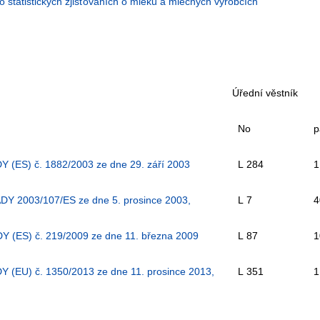
o statistických zjišťováních o mléku a mléčných výrobcích
Úřední věstník
No
p
S) č. 1882/2003 ze dne 29. září 2003
L 284
1
003/107/ES ze dne 5. prosince 2003,
L 7
4
S) č. 219/2009 ze dne 11. března 2009
L 87
1
U) č. 1350/2013 ze dne 11. prosince 2013,
L 351
1