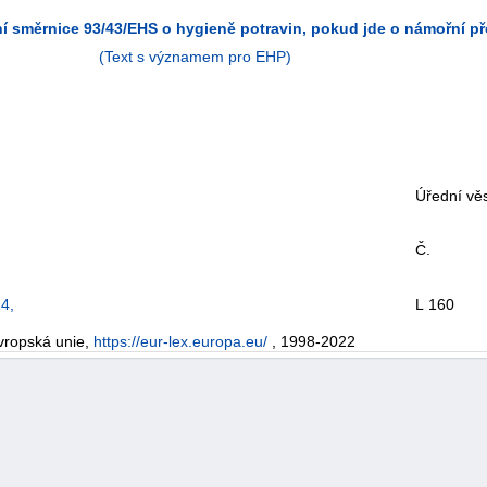
í směrnice 93/43/EHS o hygieně potravin, pokud jde o námořní př
(Text s významem pro EHP)
Úřední věs
Č.
4,
L 160
vropská unie,
https://eur-lex.europa.eu/
, 1998-2022