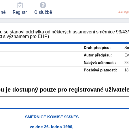
Zaregi
ané
Registr
O službě
u se stanoví odchylka od některých ustanovení směrnice 93/43
ext s významem pro EHP)
Druh předpisu:
Sm
Autor předpisu:
Ev
Nabývá účinnosti:
28
Pozbývá platnosti:
18
ou je dostupný pouze pro registrované uživatele
SMĚRNICE KOMISE 96/3/ES
ze dne 26. ledna 1996,