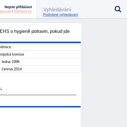
Nejste přihlášeni
strovat
/
Přihlásit se
Podrobné vyhledávání
/EHS o hygieně potravin, pokud jde
ěrnice
ropská komise
. ledna 1996
. června 2014
.