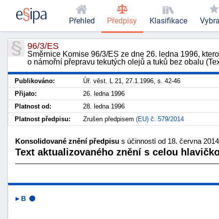
Přehled
Předpisy
Klasifikace
Vybr
96/3/ES
Směrnice Komise 96/3/ES ze dne 26. ledna 1996, ktero
o námořní přepravu tekutých olejů a tuků bez obalu (T
Publikováno:
Úř. věst. L 21, 27.1.1996, s. 42-46
Přijato:
26. ledna 1996
Platnost od:
28. ledna 1996
Platnost předpisu:
Zrušen předpisem
(EU) č. 579/2014
Konsolidované znění předpisu
s účinností od 18. června 2014
Text aktualizovaného znění s celou hlavičk
►B