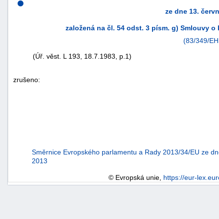
ze dne 13. červ
založená na čl. 54 odst. 3 písm. g) Smlouvy 
(83/349/EH
(Úř. věst. L 193, 18.7.1983, p.1)
zrušeno:
náhrady
škody
Směrnice Evropského parlamentu a Rady 2013/34/EU ze dn
2013
© Evropská unie,
https://eur-lex.eu