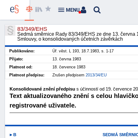
MENU
83/349/EHS
Sedmá směrnice Rady 83/349/EHS ze dne 13. června 198
Smlouvy, o konsolidovaných účetních závěrkách
Publikováno:
Úř. věst. L 193, 18.7.1983, s. 1-17
Přijato:
13. června 1983
Platnost od:
18. července 1983
Platnost předpisu:
Zrušen předpisem
2013/34/EU
Konsolidované znění předpisu
s účinností od 19. července 2
Text aktualizovaného znění s celou hlavičk
registrované uživatele.
►B
SEDMÁ SMĚRNI