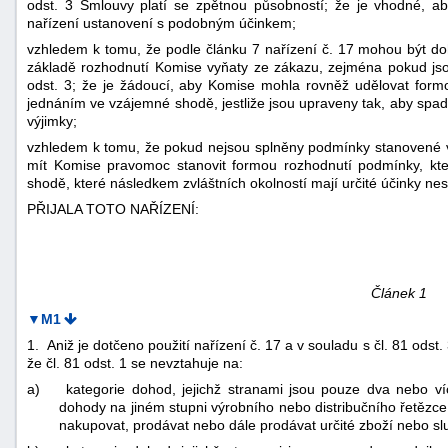
odst. 3 Smlouvy platí se zpětnou působností; že je vhodné, a
"náhradě
nařízení ustanovení s podobným účinkem;
škod"
vzhledem k tomu, že podle článku 7 nařízení č. 17 mohou být d
základě rozhodnutí Komise vyňaty ze zákazu, zejména pokud jso
odst. 3; že je žádoucí, aby Komise mohla rovněž udělovat for
jednáním ve vzájemné shodě, jestliže jsou upraveny tak, aby spad
výjimky;
vzhledem k tomu, že pokud nejsou splněny podmínky stanovené v 
mít Komise pravomoc stanovit formou rozhodnutí podmínky, kt
shodě, které následkem zvláštních okolností mají určité účinky neslu
PŘIJALA TOTO NAŘÍZENÍ:
Článek 1
▼M1
1. Aniž je dotčeno použití nařízení č. 17 a v souladu s čl. 81 ods
že čl. 81 odst. 1 se nevztahuje na:
a)
kategorie dohod, jejichž stranami jsou pouze dva nebo v
dohody na jiném stupni výrobního nebo distribučního řetězce
nakupovat, prodávat nebo dále prodávat určité zboží nebo sl