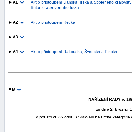
►A1
Akt o přistoupení Dánska, Irska a Spojeného královstv
Británie a Severního Irska
►A2
Akt o přistoupení Řecka
►A3
►A4
Akt o přistoupení Rakouska, Švédska a Finska
▼B
NAŘÍZENÍ RADY č. 19
+náhrady
ze dne 2. března 
o použití čl. 85 odst. 3 Smlouvy na určité kategor