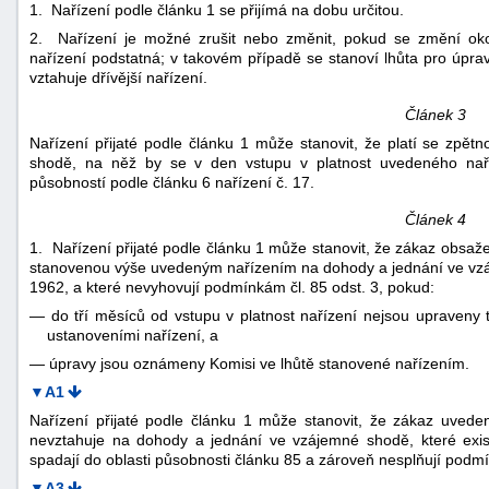
1. Nařízení podle článku 1 se přijímá na dobu určitou.
2. Nařízení je možné zrušit nebo změnit, pokud se změní okolno
nařízení podstatná; v takovém případě se stanoví lhůta pro úpr
vztahuje dřívější nařízení.
Článek 3
Nařízení přijaté podle článku 1 může stanovit, že platí se zpě
shodě, na něž by se v den vstupu v platnost uvedeného naří
působností podle článku 6 nařízení č. 17.
Článek 4
1. Nařízení přijaté podle článku 1 může stanovit, že zákaz obsaž
stanovenou výše uvedeným nařízením na dohody a jednání ve vzáje
1962, a které nevyhovují podmínkám čl. 85 odst. 3, pokud:
—
do tří měsíců od vstupu v platnost nařízení nejsou upraveny
ustanoveními nařízení, a
—
úpravy jsou oznámeny Komisi ve lhůtě stanovené nařízením.
▼A1
Nařízení přijaté podle článku 1 může stanovit, že zákaz uved
nevztahuje na dohody a jednání ve vzájemné shodě, které exist
spadají do oblasti působnosti článku 85 a zároveň nesplňují podmín
▼A3