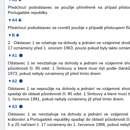
Předchozí pododstavec se použije přiměřeně na případ přistou
Portugalské republiky.
▼A4
Předchozí pododstavec se rovněž použije v případě přistoupení R
▼B
2. Odstavec 1 se vztahuje na dohody a jednání ve vzájemné shodě,
17 oznámeny před 1. únorem 1963, pouze pokud byly takto ozn
▼A1
Odstavec 1 se nevztahuje na dohody a jednání ve vzájemné shod
působnosti čl. 85 odst. 1 Smlouvy a které musí být podle člán
1973, pokud nebyly oznámeny již před tímto dnem.
▼A2
Odstavec 1 se nepoužije na dohody a jednání ve vzájemné shodě
spadají do oblasti působnosti čl. 85 odst. 1 Smlouvy a které musí
1. července 1981, pokud nebyly oznámeny již před tímto dnem.
▼A3
Odstavec 1 se nevztahuje na dohody a jednání ve vzájemné 
království a Portugalské republiky spadají do oblasti působnosti č
5 a 25 nařízení č. 17 oznámeny do 1. července 1986, pokud nebyl