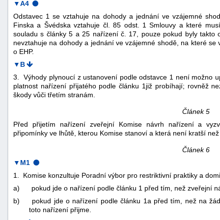
▼A4
Odstavec 1 se vztahuje na dohody a jednání ve vzájemné shodě
Finska a Švédska vztahuje čl. 85 odst. 1 Smlouvy a které mus
souladu s články 5 a 25 nařízení č. 17, pouze pokud byly takt
nevztahuje na dohody a jednání ve vzájemné shodě, na které se v 
o EHP.
▼B
3. Výhody plynoucí z ustanovení podle odstavce 1 není možno up
platnost nařízení přijatého podle článku 1již probíhají; rovněž 
škody vůči třetím stranám.
Článek 5
Před přijetím nařízení zveřejní Komise návrh nařízení a vyz
připomínky ve lhůtě, kterou Komise stanoví a která není kratší ne
Článek 6
▼M1
1. Komise konzultuje Poradní výbor pro restriktivní praktiky a dom
a)
pokud jde o nařízení podle článku 1 před tím, než zveřejní ná
b)
pokud jde o nařízení podle článku 1a před tím, než na žád
toto nařízení přijme.