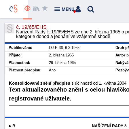
MENU
č. 19/65/EHS
Nařízení Rady č. 19/65/EHS ze dne 2. března 1965 o pou
kategorie dohod a jednání ve vzájemné shodě
Publikováno:
OJ-P 36, 6.3.1965
Druh př
Přijato:
2. března 1965
Autor p
Platnost od:
26. března 1965
Nabývá 
Platnost předpisu:
Ano
Pozbývá
Konsolidované znění předpisu
s účinností od 1. května 2004
Text aktualizovaného znění s celou hlavičk
registrované uživatele.
►B
NAŘÍZENÍ RADY č. 