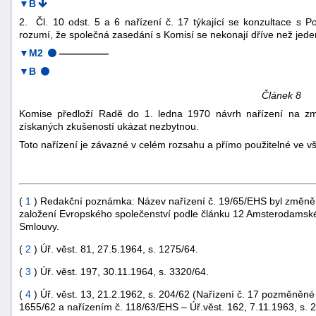
▼B
2. Čl. 10 odst. 5 a 6 nařízení č. 17 týkající se konzultace s
rozumí, že společná zasedání s Komisí se nekonají dříve než jede
▼M2
—————
▼B
Článek 8
Komise předloží Radě do 1. ledna 1970 návrh nařízení na zm
získaných zkušeností ukázat nezbytnou.
Toto nařízení je závazné v celém rozsahu a přímo použitelné ve v
(
1
) Redakční poznámka: Název nařízení č. 19/65/EHS byl změněn
založení Evropského společenství podle článku 12 Amsterodamské 
Smlouvy.
(
2
) Úř. věst. 81, 27.5.1964, s. 1275/64.
(
3
) Úř. věst. 197, 30.11.1964, s. 3320/64.
(
4
) Úř. věst. 13, 21.2.1962, s. 204/62 (Nařízení č. 17 pozměněné 
1655/62 a nařízením č. 118/63/EHS – Úř.věst. 162, 7.11.1963, s. 