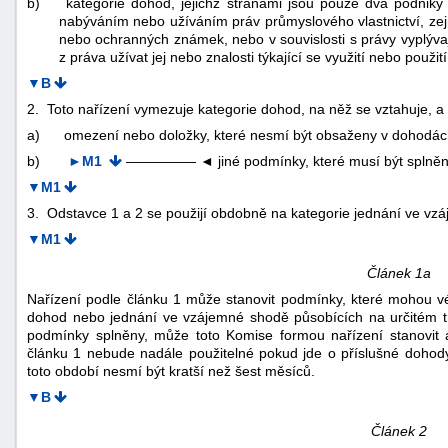
b)
kategorie dohod, jejichž stranami jsou pouze dva podniky
nabýváním nebo užíváním práv průmyslového vlastnictví, ze
nebo ochranných známek, nebo v souvislosti s právy vyplýv
z práva užívat jej nebo znalosti týkající se využití nebo použ
▼B
2. Toto nařízení vymezuje kategorie dohod, na něž se vztahuje, a
a)
omezení nebo doložky, které nesmí být obsaženy v dohodác
b)
►M1
—————
◄
jiné podmínky, které musí být splněn
▼M1
3. Odstavce 1 a 2 se použijí obdobně na kategorie jednání ve vz
▼M1
Článek 1a
Nařízení podle článku 1 může stanovit podmínky, které mohou vés
dohod nebo jednání ve vzájemné shodě působících na určitém tr
podmínky splněny, může toto Komise formou nařízení stanovit a 
článku 1 nebude nadále použitelné pokud jde o příslušné dohod
toto období nesmí být kratší než šest měsíců.
▼B
Článek 2