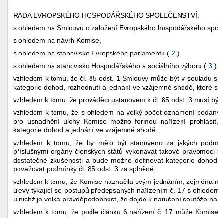
RADA EVROPSKÉHO HOSPODÁŘSKÉHO SPOLEČENSTVÍ,
s ohledem na Smlouvu o založení Evropského hospodářského spole
s ohledem na návrh Komise,
s ohledem na stanovisko Evropského parlamentu (
2
),
s ohledem na stanovisko Hospodářského a sociálního výboru (
3
)
vzhledem k tomu, že čl. 85 odst. 1 Smlouvy může být v souladu s č
-
kategorie dohod, rozhodnutí a jednání ve vzájemné shodě, které sp
náhrady
vzhledem k tomu, že prováděcí ustanovení k čl. 85 odst. 3 musí být
vzhledem k tomu, že s ohledem na velký počet oznámení podanýc
pro usnadnění úlohy Komise možno formou nařízení prohlásit, 
kategorie dohod a jednání ve vzájemné shodě;
vzhledem k tomu, že by mělo být stanoveno za jakých podm
příslušnými orgány členských států vykonávat takové pravomoci 
dostatečné zkušenosti a bude možno definovat kategorie dohod
považovat podmínky čl. 85 odst. 3 za splněné;
vzhledem k tomu, že Komise naznačila svým jednáním, zejména n
úlevy týkající se postupů předepsaných nařízením č. 17 s ohledem
u nichž je velká pravděpodobnost, že dojde k narušení soutěže na
vzhledem k tomu, že podle článku 6 nařízení č. 17 může Komise 