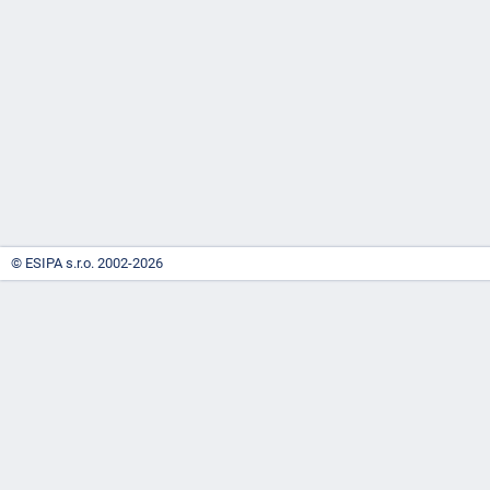
-
náhrady
© ESIPA s.r.o. 2002-2026