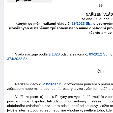
66
NAŘÍZENÍ VLÁ
ze dne 27. dubna 2
kterým se mění nařízení vlády č.
29/2023 Sb.
, o vzorové
uzavřených distančním způsobem nebo mimo obchodní prost
těchto smluv
Vláda nařizuje podle
§ 1820
odst. 2 zákona č.
89/2012 Sb.
, 
374/2022 Sb.
:
Čl. I
náhrady
škody
Nařízení vlády č.
29/2023 Sb.
, o vzorovém poučení o právu 
způsobem nebo mimo obchodní prostory a vzorovém formuláři pro 
V příloze písm. a) oddílu Pokyny pro vyplnění formuláře v poky
povinen umožnit spotřebiteli odstoupit od smlouvy prohlášením uči
obdobného ovládacího prvku pro odstoupení od smlouvy, vložte te
[vložte internetovou adresu nebo jiné vhodné vysvětlení toho, kde