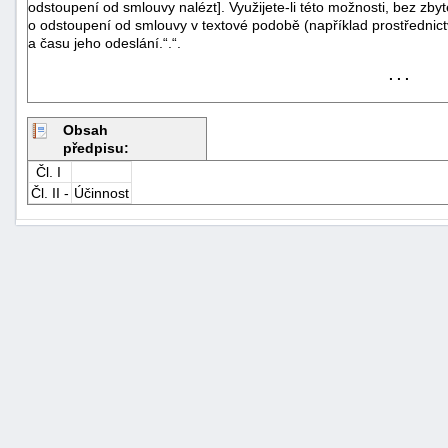
odstoupení od smlouvy nalézt]. Využijete-li této možnosti, bez zb
o odstoupení od smlouvy v textové podobě (například prostřednict
a času jeho odeslání.“.“.
. . .
Obsah
předpisu:
Čl. I
Čl. II -
Účinnost
+náhrady