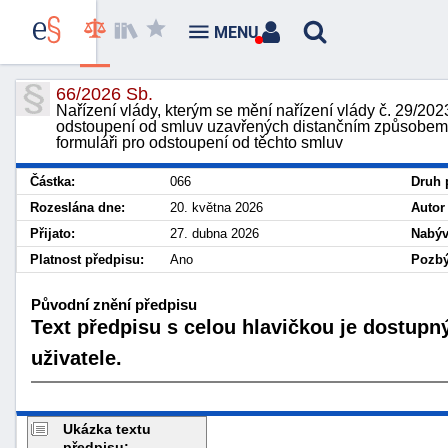
MENU
66/2026 Sb.
Nařízení vlády, kterým se mění nařízení vlády č. 29/20
odstoupení od smluv uzavřených distančním způsobem
formuláři pro odstoupení od těchto smluv
Částka:
066
Druh 
Rozeslána dne:
20. května 2026
Autor
Přijato:
27. dubna 2026
Nabýv
Platnost předpisu:
Ano
Pozbý
Původní znění předpisu
Text předpisu s celou hlavičkou je dostupn
uživatele.
Ukázka textu
předpisu: