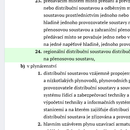
23
předávacím místem místo předání a převz
nebo distribuční soustavou a odběrným m
soustavou prostřednictvím jednoho nebo 
hladině jednoho provozovatele soustavy n
přenosovou soustavou a zahraniční přen
předávací místo se považuje jedno nebo v
na jedné napěťové hladině, jednoho prov
24
regionální distribuční soustavou distribu
na přenosovou soustavu,
b
v plynárenství
1
distribuční soustavou vzájemně propojený
a nízkotlakých plynovodů, plynovodních p
provozovatele distribuční soustavy a souv
systému řídicí a zabezpečovací techniky a
výpočetní techniky a informačních systé
stanicemi a na kterém zajišťuje distribuci
distribuční soustava je zřizována a prov
2
hlavním uzávěrem plynu uzavírací armatu