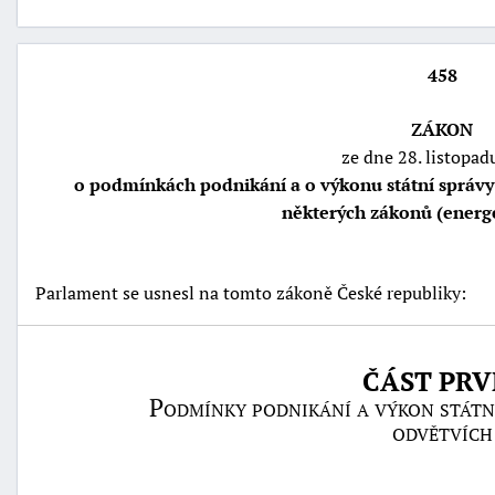
458
ZÁKON
ze dne 28. listopad
o podmínkách podnikání a o výkonu státní správy
některých zákonů (energ
Parlament se usnesl na tomto zákoně České republiky:
náhrady
škody
ČÁST PRV
Podmínky podnikání a výkon státní
odvětvích