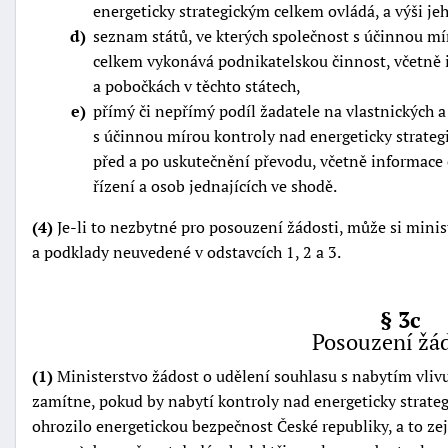
energeticky strategickým celkem ovládá, a výši je
d
seznam států, ve kterých společnost s účinnou mí
celkem vykonává podnikatelskou činnost, včetně 
a pobočkách v těchto státech,
e
přímý či nepřímý podíl žadatele na vlastnických a
s účinnou mírou kontroly nad energeticky strate
před a po uskutečnění převodu, včetně informac
řízení a osob jednajících ve shodě.
(4)
Je-li to nezbytné pro posouzení žádosti, může si minis
a podklady neuvedené v odstavcích 1, 2 a 3.
§ 3c
Posouzení žád
(1)
Ministerstvo žádost o udělení souhlasu s nabytím vliv
zamítne, pokud by nabytí kontroly nad energeticky strate
ohrozilo energetickou bezpečnost České republiky, a to ze