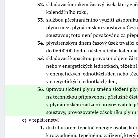
32
skladovacím rokem časový úsek, který začí
kalendářního roku,
33
službou přeshraničního využití zásobníku
plynu mezi plynárenskou soustavou České
soustavou; toto není považováno za přep
34
plynárenským dnem časový úsek trvající 
do 06:00:00 hodin následujícího kalendá
35
skladovací kapacitou provozní objem část
nebo v energetických jednotkách, těžební
v energetických jednotkách/den nebo těže
v energetických jednotkách/den,
36
úpravou složení plynu změna složení ply
na technickou připravenost příslušné čás
v plynárenském zařízení provozovatele př
soustavy, provozovatele zásobníku plynu
c
v teplárenství
1
distributorem tepelné energie osoba, kter
k rozvodnému tepelnému zařízení, kterým