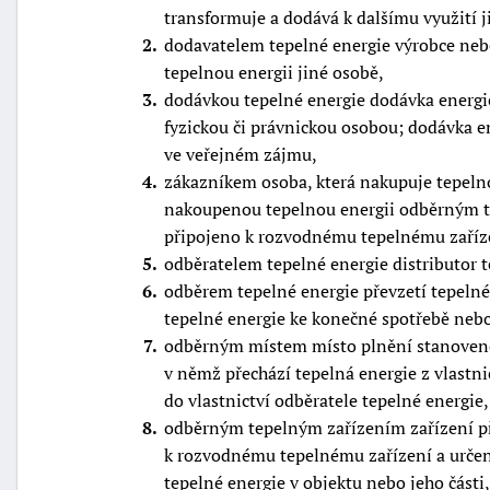
transformuje a dodává k dalšímu využití j
2
dodavatelem tepelné energie výrobce nebo
tepelnou energii jiné osobě,
3
dodávkou tepelné energie dodávka energie
fyzickou či právnickou osobou; dodávka en
ve veřejném zájmu,
4
zákazníkem osoba, která nakupuje tepelnou
nakoupenou tepelnou energii odběrným t
připojeno k rozvodnému tepelnému zaříze
5
odběratelem tepelné energie distributor 
6
odběrem tepelné energie převzetí tepelné
tepelné energie ke konečné spotřebě nebo
7
odběrným místem místo plnění stanovené
v němž přechází tepelná energie z vlastni
do vlastnictví odběratele tepelné energie,
8
odběrným tepelným zařízením zařízení př
k rozvodnému tepelnému zařízení a určen
tepelné energie v objektu nebo jeho části