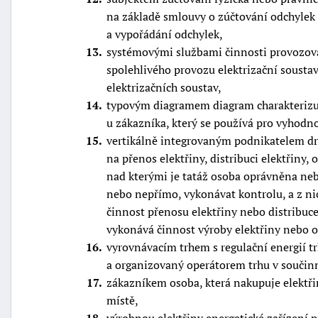
na základě smlouvy o zúčtování odchylek
a vypořádání odchylek,
13
systémovými službami činnosti provozova
spolehlivého provozu elektrizační sousta
elektrizačních soustav,
14
typovým diagramem diagram charakterizuj
u zákazníka, který se používá pro vyhodn
15
vertikálně integrovaným podnikatelem drži
na přenos elektřiny, distribuci elektřiny,
nad kterými je tatáž osoba oprávněna neb
nebo nepřímo, vykonávat kontrolu, a z ni
činnost přenosu elektřiny nebo distribuce 
vykonává činnost výroby elektřiny nebo o
16
vyrovnávacím trhem s regulační energií tr
a organizovaný operátorem trhu v součin
17
zákazníkem osoba, která nakupuje elektři
místě,