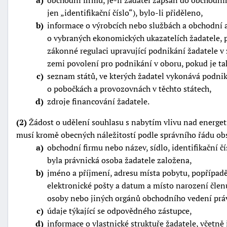
a
obchodní firmu, je-li žadatel zapsán do obchodního
jen
identifikační číslo
), bylo-li přiděleno,
b
informace o výrobcích nebo službách a obchodní a
o vybraných ekonomických ukazatelích žadatele, př
zákonné regulaci upravující podnikání žadatele v 
zemi povolení pro podnikání v oboru, pokud je ta
c
seznam států, ve kterých žadatel vykonává podnik
o pobočkách a provozovnách v těchto státech,
d
zdroje financování žadatele.
(2)
Žádost o udělení souhlasu s nabytím vlivu nad energe
musí kromě obecných náležitostí podle správního řádu ob
a
obchodní firmu nebo název, sídlo, identifikační čí
byla právnická osoba žadatele založena,
b
jméno a příjmení, adresu místa pobytu, popřípadě t
elektronické pošty a datum a místo narození člen
osoby nebo jiných orgánů obchodního vedení prá
c
údaje týkající se odpovědného zástupce,
d
informace o vlastnické struktuře žadatele, včetně