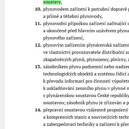
soustavy
,
10
plynovodem zařízení k potrubní dopravě 
a přímé a těžební plynovody,
11
plynovodní přípojkou zařízení začínající
a ukončené před hlavním uzávěrem plynu; 
plynového zařízení,
12
plynovým zařízením plynárenská zařízení,
ve vlastnictví provozovatele distribuční 
zkapalněných plynů, plynojemy, plnírny, 
13
zásobníkem plynu podzemní nebo nadzemn
technologických objektů a systému řídicí 
k převodu informací pro činnosti výpočet
k uskladňování zemního plynu v plynné 
s plynárenskou soustavou České republik
soustavou; zásobník plynu je zřizován a
14
přepravní soustavou vzájemně propojený
a kompresních stanic a souvisejících tech
a zabezpečovací techniky a zařízení k pře