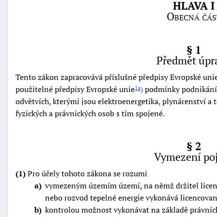
HLAVA I
Obecná čás
§ 1
Předmět úpr
Tento zákon zapracovává příslušné předpisy Evropské uni
použitelné předpisy Evropské unie
)
podmínky podnikání a
1a
odvětvích, kterými jsou elektroenergetika, plynárenství a t
fyzických a právnických osob s tím spojené.
§ 2
Vymezení po
+náhrady
(1)
Pro účely tohoto zákona se rozumí
a
vymezeným územím území, na němž držitel licence 
nebo rozvod tepelné energie vykonává licencovan
b
kontrolou možnost vykonávat na základě právních