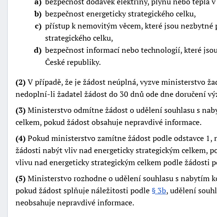
a
bezpečnost dodávek elektřiny, plynu nebo tepla v
b
bezpečnost energeticky strategického celku,
c
přístup k nemovitým věcem, které jsou nezbytné p
strategického celku,
d
bezpečnost informací nebo technologií, které jsou
České republiky.
(2)
V případě, že je žádost neúplná, vyzve ministerstvo ža
nedoplní-li žadatel žádost do 30 dnů ode dne doručení výzv
(3)
Ministerstvo odmítne žádost o udělení souhlasu s nab
celkem, pokud žádost obsahuje nepravdivé informace.
(4)
Pokud ministerstvo zamítne žádost podle odstavce 1, 
žádosti nabýt vliv nad energeticky strategickým celkem, 
vlivu nad energeticky strategickým celkem podle žádosti
(5)
Ministerstvo rozhodne o udělení souhlasu s nabytím ko
pokud žádost splňuje náležitosti podle
§ 3b
, udělení souh
neobsahuje nepravdivé informace.