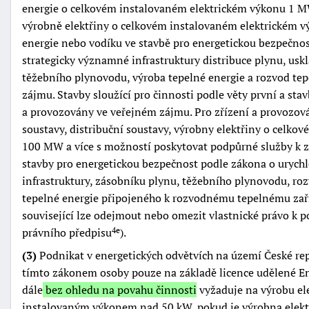
energie o celkovém instalovaném elektrickém výkonu 1 MW
výrobně elektřiny o celkovém instalovaném elektrickém vý
energie nebo vodíku ve stavbě pro energetickou bezpečnos
strategicky významné infrastruktury distribuce plynu, us
těžebního plynovodu, výroba tepelné energie a rozvod tep
zájmu. Stavby sloužící pro činnosti podle věty první a stav
a provozovány ve veřejném zájmu. Pro zřízení a provozová
soustavy, distribuční soustavy, výrobny elektřiny o celk
100 MW a více s možností poskytovat podpůrné služby k za
stavby pro energetickou bezpečnost podle zákona o urych
infrastruktury, zásobníku plynu, těžebního plynovodu, ro
tepelné energie připojeného k rozvodnému tepelnému zaří
související lze odejmout nebo omezit vlastnické právo k 
právního předpisu
).
4e
(3)
Podnikat v energetických odvětvích na území České r
tímto zákonem osoby pouze na základě licence udělené E
dále
bez ohledu na povahu činnosti
vyžaduje na výrobu ele
instalovaným výkonem nad 50 kW, pokud je výrobna elekt