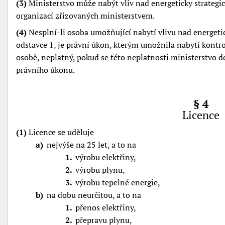
(3)
Ministerstvo může nabýt vliv nad energeticky strateg
organizací zřizovaných ministerstvem.
(4)
Nesplní-li osoba umožňující nabytí vlivu nad energeti
odstavce 1, je právní úkon, kterým umožnila nabytí kontro
osobě, neplatný, pokud se této neplatnosti ministerstvo 
právního úkonu.
§ 4
Licence
(1)
Licence se uděluje
a
nejvýše na 25 let, a to na
1
výrobu elektřiny,
2
výrobu plynu,
3
výrobu tepelné energie,
b
na dobu neurčitou, a to na
1
přenos elektřiny,
2
přepravu plynu,