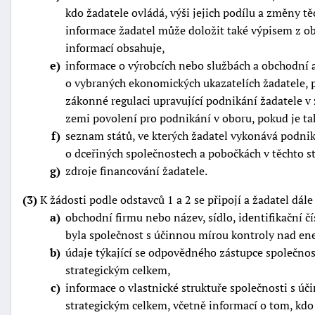
kdo žadatele ovládá, výši jejich podílu a změny tě
informace žadatel může doložit také výpisem z ob
informací obsahuje,
e
informace o výrobcích nebo službách a obchodní a
o vybraných ekonomických ukazatelích žadatele, př
zákonné regulaci upravující podnikání žadatele v 
zemi povolení pro podnikání v oboru, pokud je ta
f
seznam států, ve kterých žadatel vykonává podnik
o dceřiných společnostech a pobočkách v těchto s
g
zdroje financování žadatele.
(3)
K žádosti podle odstavců 1 a 2 se připojí a žadatel dál
a
obchodní firmu nebo název, sídlo, identifikační čí
byla společnost s účinnou mírou kontroly nad ene
b
údaje týkající se odpovědného zástupce společnos
strategickým celkem,
c
informace o vlastnické struktuře společnosti s ú
strategickým celkem, včetně informací o tom, kdo