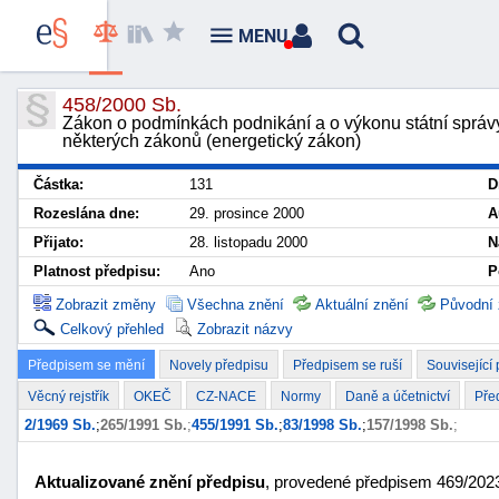
MENU
458/2000 Sb.
Zákon o podmínkách podnikání a o výkonu státní správ
některých zákonů (energetický zákon)
Částka:
131
D
Rozeslána dne:
29. prosince 2000
A
Přijato:
28. listopadu 2000
N
Platnost předpisu:
Ano
P
Zobrazit změny
Všechna znění
Aktuální znění
Původní 
Celkový přehled
Zobrazit názvy
Předpisem se mění
Novely předpisu
Předpisem se ruší
Související
Věcný rejstřík
OKEČ
CZ-NACE
Normy
Daně a účetnictví
Pře
2/1969 Sb.
;
265/1991 Sb.
;
455/1991 Sb.
;
83/1998 Sb.
;
157/1998 Sb.
;
Aktualizované znění předpisu
, provedené předpisem 469/2023 