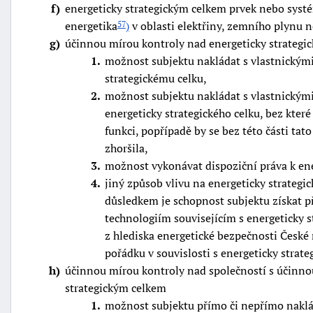
f
energeticky strategickým celkem prvek nebo systém
"náhradě
energetika
)
v oblasti elektřiny, zemního plynu 
57
škod"
g
účinnou mírou kontroly nad energeticky strategi
1
možnost subjektu nakládat s vlastnickými
strategickému celku,
2
možnost subjektu nakládat s vlastnickými 
energeticky strategického celku, bez které
funkci, popřípadě by se bez této části tat
zhoršila,
3
možnost vykonávat dispoziční práva k ene
4
jiný způsob vlivu na energeticky strategic
důsledkem je schopnost subjektu získat 
technologiím souvisejícím s energeticky s
z hlediska energetické bezpečnosti České 
pořádku v souvislosti s energeticky strat
h
účinnou mírou kontroly nad společností s účinno
strategickým celkem
1
možnost subjektu přímo či nepřímo nakl