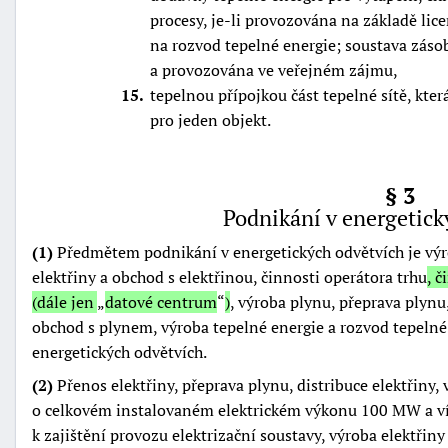
procesy, je-li provozována na základě lic
na rozvod tepelné energie; soustava záso
a provozována ve veřejném zájmu,
15
tepelnou přípojkou část tepelné sítě, kt
pro jeden objekt.
§ 3
Podnikání v energetick
(1)
Předmětem podnikání v energetických odvětvích je výrob
elektřiny a obchod s elektřinou, činnosti operátora trhu
, 
(dále jen
datové centrum
)
, výroba plynu, přeprava plynu
obchod s plynem, výroba tepelné energie a rozvod tepelné
energetických odvětvích.
(2)
Přenos elektřiny, přeprava plynu, distribuce elektřiny,
o celkovém instalovaném elektrickém výkonu 100 MW a ví
k zajištění provozu elektrizační soustavy, výroba elektřin