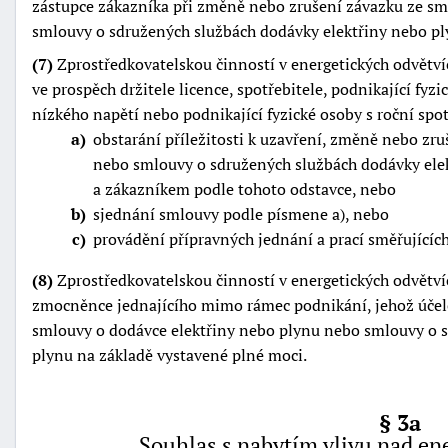
zástupce zákazníka při změně nebo zrušení závazku ze sm
smlouvy o sdružených službách dodávky elektřiny nebo pl
(7)
Zprostředkovatelskou činností v energetických odvětv
ve prospěch držitele licence, spotřebitele, podnikající fyzi
nízkého napětí nebo podnikající fyzické osoby s roční spo
a
obstarání příležitosti k uzavření, změně nebo zr
nebo smlouvy o sdružených službách dodávky elek
a zákazníkem podle tohoto odstavce, nebo
b
sjednání smlouvy podle písmene a), nebo
c
provádění přípravných jednání a prací směřujících
(8)
Zprostředkovatelskou činností v energetických odvětv
zmocněnce jednajícího mimo rámec podnikání, jehož úče
smlouvy o dodávce elektřiny nebo plynu nebo smlouvy o 
plynu na základě vystavené plné moci.
§ 3a
Souhlas s nabytím vlivu nad en