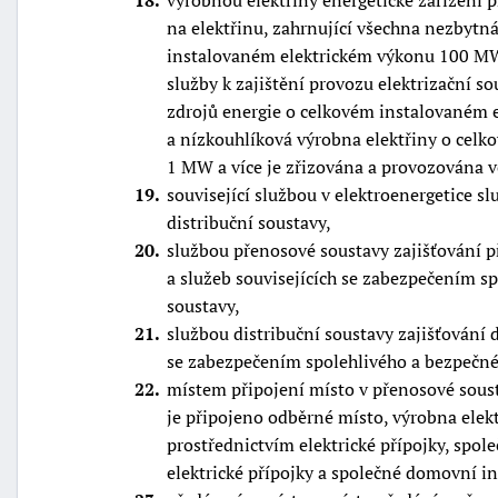
18
výrobnou elektřiny energetické zařízení
na elektřinu, zahrnující všechna nezbytná
instalovaném elektrickém výkonu 100 MW
služby k zajištění provozu elektrizační s
zdrojů energie o celkovém instalovaném 
a nízkouhlíková výrobna elektřiny o cel
1 MW a více je zřizována a provozována 
19
související službou v elektroenergetice 
distribuční soustavy,
20
službou přenosové soustavy zajišťování p
a služeb souvisejících se zabezpečením 
soustavy,
21
službou distribuční soustavy zajišťování d
se zabezpečením spolehlivého a bezpečné
22
místem připojení místo v přenosové soust
je připojeno odběrné místo, výrobna elekt
prostřednictvím elektrické přípojky, spo
elektrické přípojky a společné domovní in