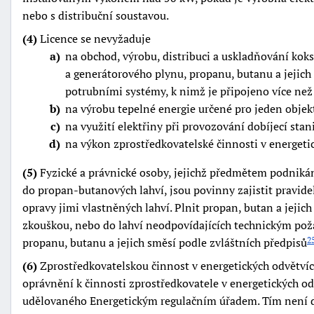
nebo s distribuční soustavou.
(4)
Licence se nevyžaduje
a
na obchod, výrobu, distribuci a uskladňování kok
a generátorového plynu, propanu, butanu a jejich 
potrubními systémy, k nimž je připojeno více než
b
na výrobu tepelné energie určené pro jeden objek
c
na využití elektřiny při provozování dobíjecí st
d
na výkon zprostředkovatelské činnosti v energeti
(5)
Fyzické a právnické osoby, jejichž předmětem podnikán
do propan-butanových lahví, jsou povinny zajistit pravide
opravy jimi vlastněných lahví. Plnit propan, butan a jejic
zkouškou, nebo do lahví neodpovídajících technickým pož
propanu, butanu a jejich směsí podle zvláštních předpisů
2
(6)
Zprostředkovatelskou činnost v energetických odvětv
oprávnění k činnosti zprostředkovatele v energetických od
udělovaného Energetickým regulačním úřadem. Tím není do