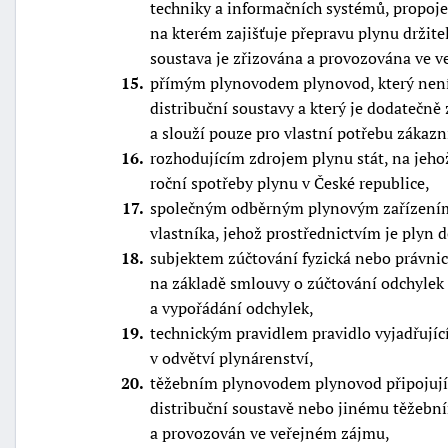
techniky a informačních systémů, propoje
na kterém zajišťuje přepravu plynu držite
soustava je zřizována a provozována ve 
15
přímým plynovodem plynovod, který není
distribuční soustavy a který je dodatečně
a slouží pouze pro vlastní potřebu zákazn
16
rozhodujícím zdrojem plynu stát, na jehož
roční spotřeby plynu v České republice,
17
společným odběrným plynovým zařízením 
vlastníka, jehož prostřednictvím je plyn
18
subjektem zúčtování fyzická nebo právnic
na základě smlouvy o zúčtování odchylek
a vypořádání odchylek,
19
technickým pravidlem pravidlo vyjadřujíc
v odvětví plynárenství,
20
těžebním plynovodem plynovod připojujíc
distribuční soustavě nebo jinému těžebn
a provozován ve veřejném zájmu,