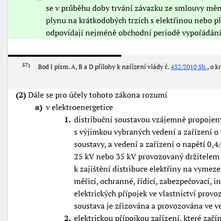
se v průběhu doby trvání závazku ze smlouvy mění
plynu na krátkodobých trzích s elektřinou nebo p
odpovídají nejméně obchodní periodě vypořádání 
57
Bod I písm. A, B a D přílohy k nařízení vlády č.
432/2010 Sb.
, o k
(2)
Dále se pro účely tohoto zákona rozumí
a
v elektroenergetice
1
distribuční soustavou vzájemně propojený
s výjimkou vybraných vedení a zařízení o 
soustavy, a vedení a zařízení o napětí 0,4/
25 kV nebo 35 kV provozovaný držitelem li
k zajištění distribuce elektřiny na vyme
měřicí, ochranné, řídicí, zabezpečovací, 
elektrických přípojek ve vlastnictví provo
soustava je zřizována a provozována ve 
2
elektrickou přípojkou zařízení, které za