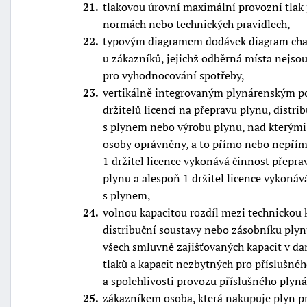
21
tlakovou úrovní maximální provozní tlak 
normách nebo technických pravidlech,
22
typovým diagramem dodávek diagram chara
u zákazníků, jejichž odběrná místa nej
pro vyhodnocování spotřeby,
23
vertikálně integrovaným plynárenským po
držitelů licencí na přepravu plynu, distr
s plynem nebo výrobu plynu, nad kterými 
osoby oprávněny, a to přímo nebo nepřímo
1 držitel licence vykonává činnost přepra
plynu a alespoň 1 držitel licence vykoná
s plynem,
24
volnou kapacitou rozdíl mezi technickou 
distribuční soustavy nebo zásobníku pl
všech smluvně zajišťovaných kapacit v d
tlaků a kapacit nezbytných pro příslušného
a spolehlivosti provozu příslušného plyn
25
zákazníkem osoba, která nakupuje plyn pr