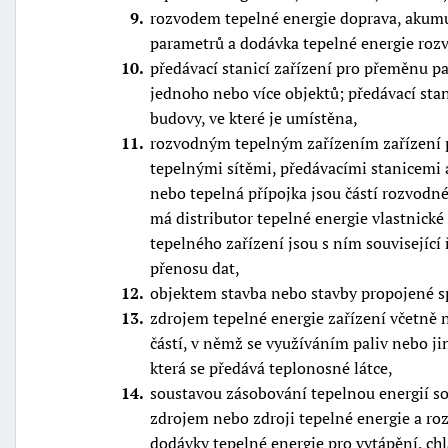
9
rozvodem tepelné energie doprava, akumu
parametrů a dodávka tepelné energie ro
10
předávací stanicí zařízení pro přeměnu p
jednoho nebo více objektů; předávací stan
budovy, ve které je umístěna,
11
rozvodným tepelným zařízením zařízení p
tepelnými sítěmi, předávacími stanicemi 
nebo tepelná přípojka jsou částí rozvodné
má distributor tepelné energie vlastnické
tepelného zařízení jsou s ním související
přenosu dat,
12
objektem stavba nebo stavby propojené 
13
zdrojem tepelné energie zařízení včetně
částí, v němž se využíváním paliv nebo ji
která se předává teplonosné látce,
14
soustavou zásobování tepelnou energií 
zdrojem nebo zdroji tepelné energie a r
dodávky tepelné energie pro vytápění, chl