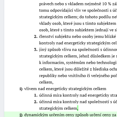
právech nebo s vkladem nejméně 10 % zá
tomu odpovídající vliv ve společnosti s 
strategickým celkem; do tohoto podílu ne
vklady osob, které jsou s tímto subjekte
osob, které s tímto subjektem jednají ve 
2
členství subjektu nebo osoby jemu blízké
kontroly nad energeticky strategickým ce
3
jiný způsob vlivu na společnosti s účinn
strategickým celkem, jehož důsledkem je 
k informacím, systémům nebo technologií
celkem, které jsou důležité z hlediska oc
republiky nebo vnitřního či veřejného poř
celkem,
i
vlivem nad energeticky strategickým celkem
1
účinná míra kontroly nad energeticky str
2
účinná míra kontroly nad společností s ú
strategickým celkem
,
j
dynamickým určením ceny způsob určení ceny za d