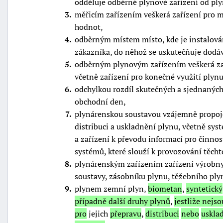
odděluje odběrné plynové zařízení od ply
3
měřicím zařízením veškerá zařízení pro 
hodnot,
4
odběrným místem místo, kde je instalová
zákazníka, do něhož se uskutečňuje dodá
5
odběrným plynovým zařízením veškerá za
včetně zařízení pro konečné využití plynu
6
odchylkou rozdíl skutečných a sjednanýc
obchodní den,
7
plynárenskou soustavou vzájemně propoje
distribuci a uskladnění plynu, včetně sys
a zařízení k převodu informací pro činnos
systémů, které slouží k provozování těcht
8
plynárenským zařízením zařízení výrobny 
soustavy, zásobníku plynu, těžebního pl
9
plynem zemní plyn,
biometan
,
syntetický
případně další druhy plynů
,
jestliže nejs
pro
jejich
přepravu
,
distribuci
nebo
uskla