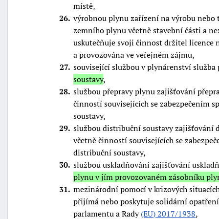
místě,
26
výrobnou plynu zařízení na výrobu nebo
zemního plynu včetně stavební části a n
uskutečňuje svoji činnost držitel licence
a provozována ve veřejném zájmu,
27
související službou v plynárenství služba
soustavy
,
28
službou přepravy plynu zajišťování přepr
činností souvisejících se zabezpečením s
soustavy,
29
službou distribuční soustavy zajišťování 
včetně činností souvisejících se zabezp
distribuční soustavy,
30
službou uskladňování zajišťování usklad
plynu v jím provozovaném zásobníku ply
31
mezinárodní pomocí v krizových situacích 
přijímá nebo poskytuje solidární opatřen
parlamentu a Rady
(EU) 2017/1938
,