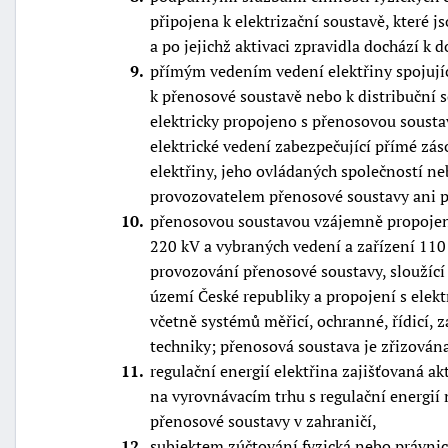
připojena k elektrizační soustavě, které j
a po jejichž aktivaci zpravidla dochází k 
9
přímým vedením vedení elektřiny spojujíc
k přenosové soustavě nebo k distribuční s
elektricky propojeno s přenosovou sousta
elektrické vedení zabezpečující přímé zá
elektřiny, jeho ovládaných společností n
provozovatelem přenosové soustavy ani p
10
přenosovou soustavou vzájemně propojený
220 kV a vybraných vedení a zařízení 110
provozování přenosové soustavy, sloužící 
území České republiky a propojení s elek
včetně systémů měřicí, ochranné, řídicí,
techniky; přenosová soustava je zřizová
11
regulační energií elektřina zajišťovaná a
na vyrovnávacím trhu s regulační energií
přenosové soustavy v zahraničí,
12
subjektem zúčtování fyzická nebo právnic