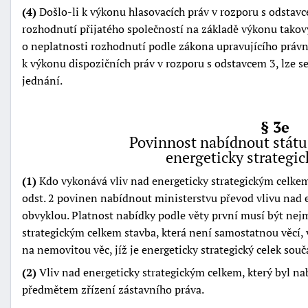
(4)
Došlo-li k výkonu hlasovacích práv v rozporu s odstavc
rozhodnutí přijatého společností na základě výkonu takový
o neplatnosti rozhodnutí podle zákona upravujícího právn
k výkonu dispozičních práv v rozporu s odstavcem 3, lze s
jednání.
§ 3e
Povinnost nabídnout státu
energeticky strategi
(1)
Kdo vykonává vliv nad energeticky strategickým celkem
odst. 2 povinen nabídnout ministerstvu převod vlivu nad 
obvyklou. Platnost nabídky podle věty první musí být nej
strategickým celkem stavba, která není samostatnou věcí,
na nemovitou věc, jíž je energeticky strategický celek součá
(2)
Vliv nad energeticky strategickým celkem, který byl na
předmětem zřízení zástavního práva.