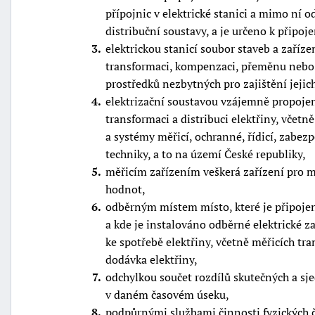
přípojnic v elektrické stanici a mimo ní
distribuční soustavy, a je určeno k připoj
3
elektrickou stanicí soubor staveb a zaříze
transformaci, kompenzaci, přeměnu nebo p
prostředků nezbytných pro zajištění jejic
4
elektrizační soustavou vzájemně propojen
transformaci a distribuci elektřiny, včetn
a systémy měřicí, ochranné, řídicí, zabez
techniky, a to na území České republiky,
5
měřicím zařízením veškerá zařízení pro 
hodnot,
6
odběrným místem místo, které je připojen
a kde je instalováno odběrné elektrické 
ke spotřebě elektřiny, včetně měřicích tr
dodávka elektřiny,
7
odchylkou součet rozdílů skutečných a s
v daném časovém úseku,
8
podpůrnými službami činnosti fyzických či