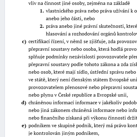
vliv na činnost jiné osoby, zejména na základě
1
vlastnického práva nebo práva užívání 
anebo jeho části, nebo
2
práva anebo jiné právní skutečnosti, které
hlasování a rozhodování orgánů kontrolo
c
certifikací řízení, v němž se zjišťuje, zda provoz
přepravní soustavy nebo osoba, která hodlá prov
-
splňuje podmínky nezávislosti provozovatele př
náhrady
přepravní soustavy podle tohoto zákona a zda zís
nebo osob, které mají sídlo, ústřední správu nebo
ve státě, který není členským státem Evropské uni
provozovatelem přenosové nebo přepravní sousta
nebo plynu v České republice a Evropské unii,
d
chráněnou informací informace v jakékoliv podob
nebo jiná zákonem chráněná informace nebo info
nebo finančního získaná při výkonu činnosti držit
e
podnikem ve skupině podnik, který má právo kon
je kontrolován jiným podnikem,