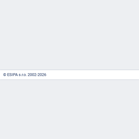
-
náhrady
© ESIPA s.r.o. 2002-2026