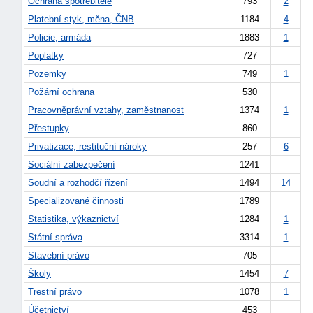
Ochrana spotřebitele
793
2
Platební styk, měna, ČNB
1184
4
Policie, armáda
1883
1
Poplatky
727
Pozemky
749
1
Požární ochrana
530
Pracovněprávní vztahy, zaměstnanost
1374
1
Přestupky
860
Privatizace, restituční nároky
257
6
Sociální zabezpečení
1241
Soudní a rozhodčí řízení
1494
14
Specializované činnosti
1789
Statistika, výkaznictví
1284
1
Státní správa
3314
1
+náhrady
Stavební právo
705
Školy
1454
7
Trestní právo
1078
1
Účetnictví
453