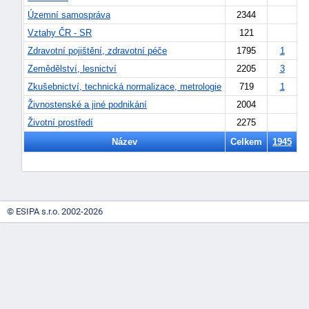
Územní samospráva
2344
Vztahy ČR - SR
121
Zdravotní pojištění, zdravotní péče
1795
1
Zemědělství, lesnictví
2205
3
Zkušebnictví, technická normalizace, metrologie
719
1
Živnostenské a jiné podnikání
2004
-
Životní prostředí
2275
náhrady
Název
Celkem
1945
© ESIPA s.r.o. 2002-2026