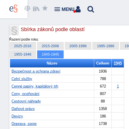
MENU
Sbírka zákonů podle oblastí
Řazení podle roku:
2025-2016
2015-2006
2005-1996
1995-1986
19
1955-1946
1945-1945
Název
Celkem
1945
Bezpečnost a ochrana zdraví
1936
Celní služby
788
Cenné papíry, kapitálový trh
672
1
Ceny, oceňování
807
Cestovní náhrady
88
Daňové právo
1358
Devizy
186
Doprava, spoje
1738