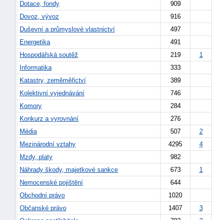
Dotace, fondy
909
Dovoz, vývoz
916
Duševní a průmyslové vlastnictví
497
Energetika
491
Hospodářská soutěž
219
1
Informatika
333
Katastry, zeměměřictví
389
Kolektivní vyjednávání
746
Komory
284
Konkurz a vyrovnání
276
Média
507
2
náhrady
Mezinárodní vztahy
4295
4
škody
Mzdy, platy
982
Náhrady škody, majetkové sankce
673
1
Nemocenské pojištění
644
Obchodní právo
1020
Občanské právo
1407
3