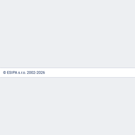
-
náhrady
© ESIPA s.r.o. 2002-2026