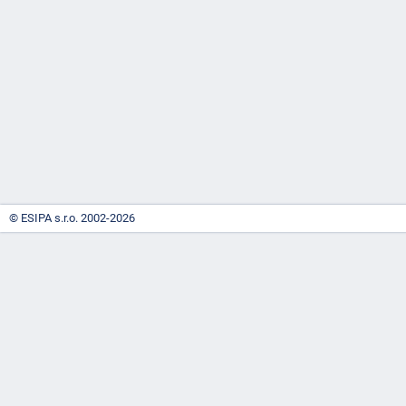
-
náhrady
© ESIPA s.r.o. 2002-2026