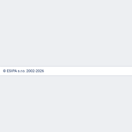
-
náhrady
© ESIPA s.r.o. 2002-2026