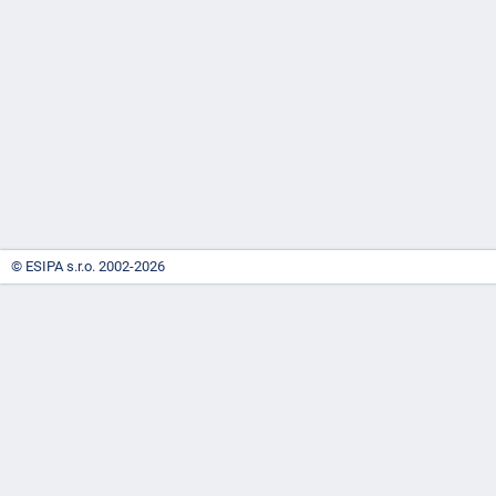
-
náhrady
© ESIPA s.r.o. 2002-2026