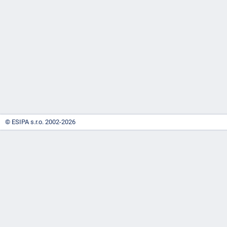
-
náhrady
© ESIPA s.r.o. 2002-2026