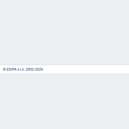
-
náhrady
© ESIPA s.r.o. 2002-2026