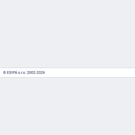
-
náhrady
© ESIPA s.r.o. 2002-2026