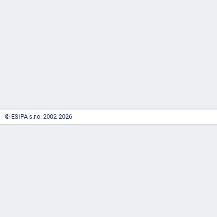
-
náhrady
© ESIPA s.r.o. 2002-2026