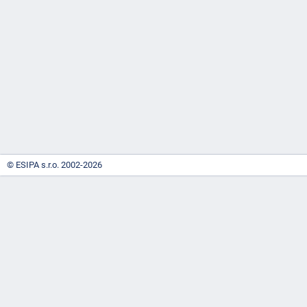
-
náhrady
© ESIPA s.r.o. 2002-2026