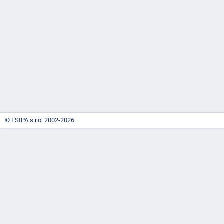
-
náhrady
© ESIPA s.r.o. 2002-2026