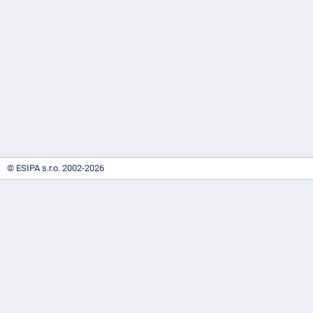
-
náhrady
© ESIPA s.r.o. 2002-2026