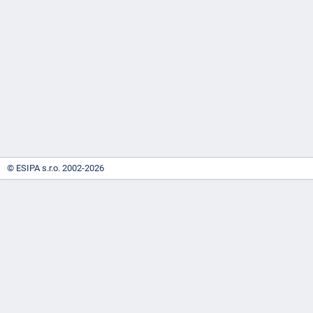
-
náhrady
© ESIPA s.r.o. 2002-2026