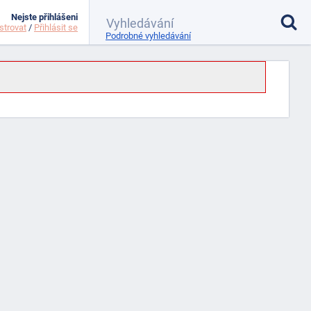
Nejste přihlášeni
strovat
/
Přihlásit se
Podrobné vyhledávání