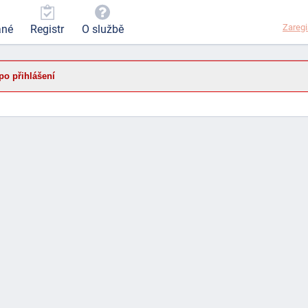
Zaregi
ané
Registr
O službě
po přihlášení