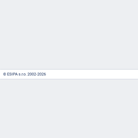
-
náhrady
© ESIPA s.r.o. 2002-2026