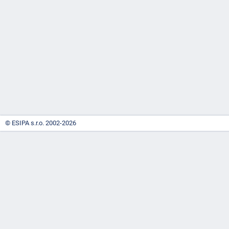
-
náhrady
© ESIPA s.r.o. 2002-2026