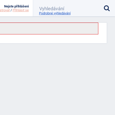
Nejste přihlášeni
strovat
/
Přihlásit se
Podrobné vyhledávání