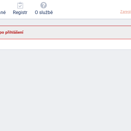
Zaregi
ané
Registr
O službě
po přihlášení