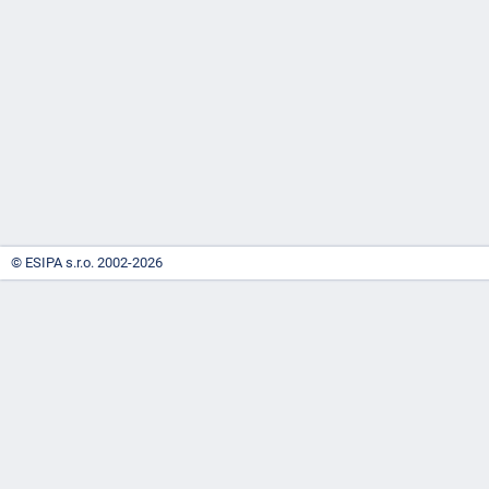
-
náhrady
© ESIPA s.r.o. 2002-2026