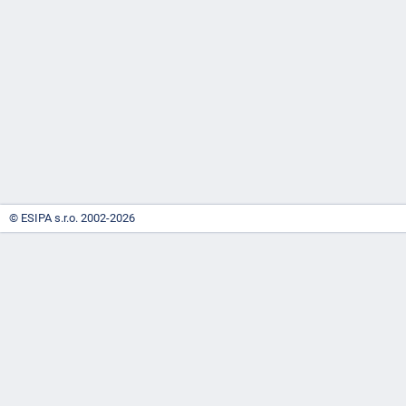
-
náhrady
© ESIPA s.r.o. 2002-2026