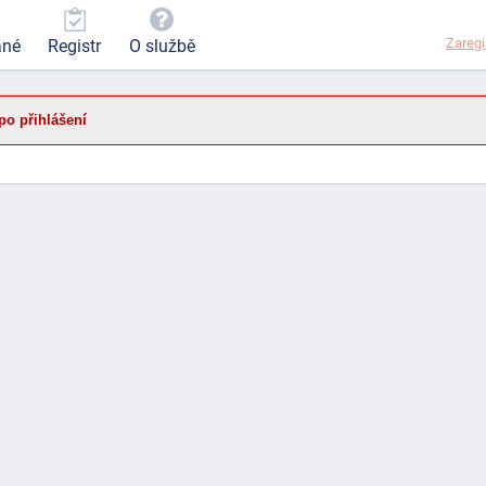
Zaregi
ané
Registr
O službě
po přihlášení