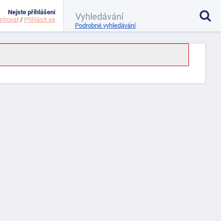
Nejste přihlášeni
strovat
/
Přihlásit se
Podrobné vyhledávání