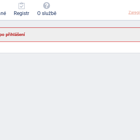
Zaregi
ané
Registr
O službě
po přihlášení