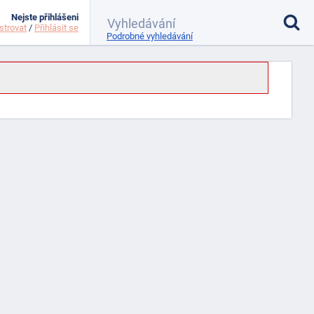
Nejste přihlášeni
strovat
/
Přihlásit se
Podrobné vyhledávání