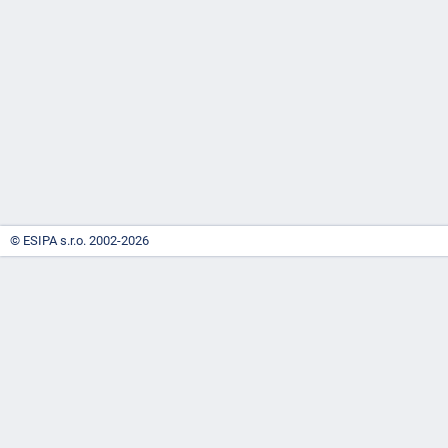
-
náhrady
© ESIPA s.r.o. 2002-2026