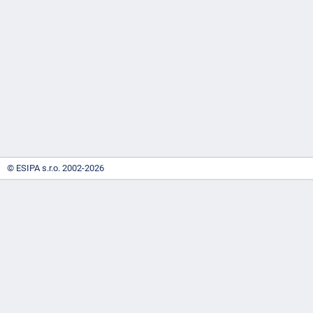
-
náhrady
© ESIPA s.r.o. 2002-2026