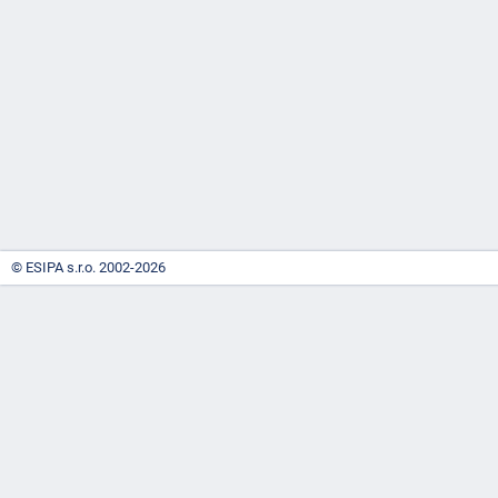
-
náhrady
© ESIPA s.r.o. 2002-2026