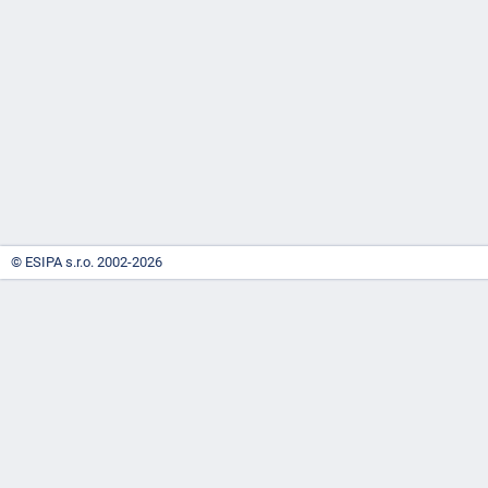
-
náhrady
© ESIPA s.r.o. 2002-2026