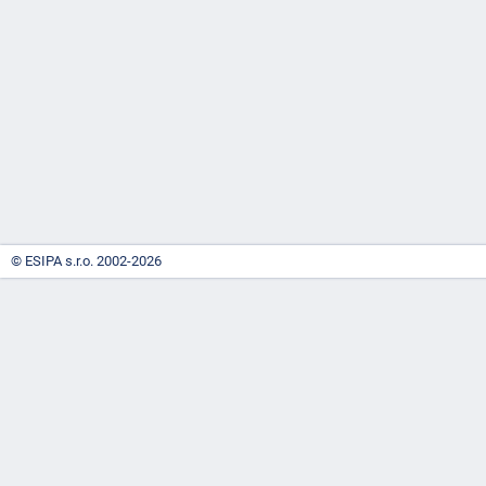
-
náhrady
© ESIPA s.r.o. 2002-2026