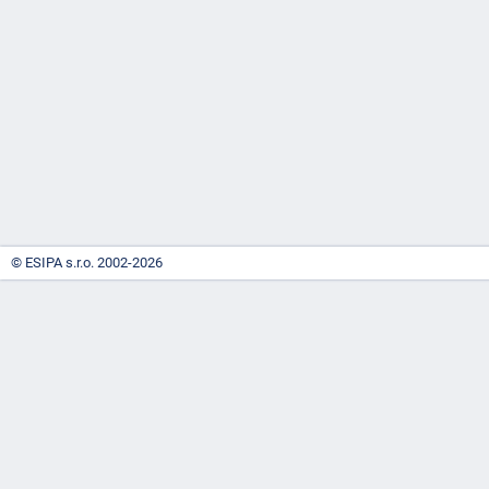
-
náhrady
© ESIPA s.r.o. 2002-2026