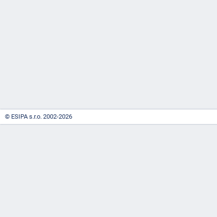
-
náhrady
© ESIPA s.r.o. 2002-2026