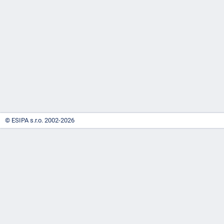
-
náhrady
© ESIPA s.r.o. 2002-2026