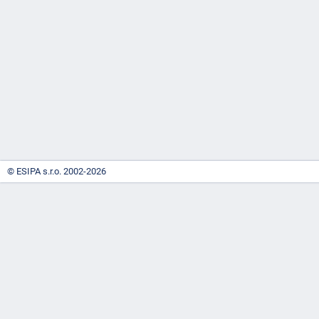
-
náhrady
© ESIPA s.r.o. 2002-2026