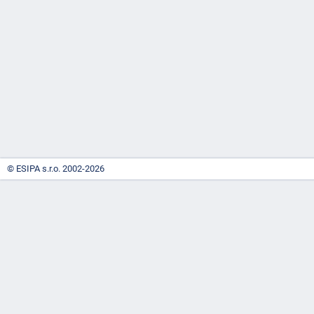
-
náhrady
© ESIPA s.r.o. 2002-2026