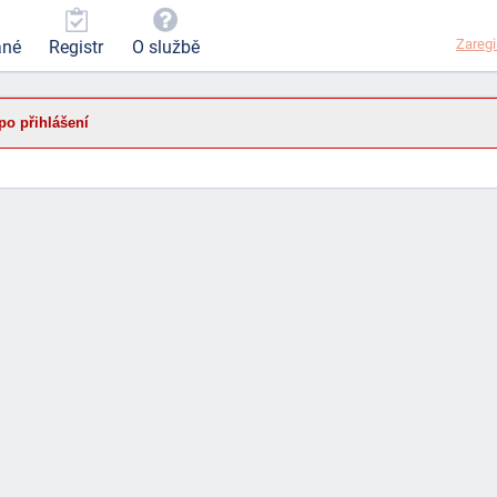
Zaregi
ané
Registr
O službě
po přihlášení