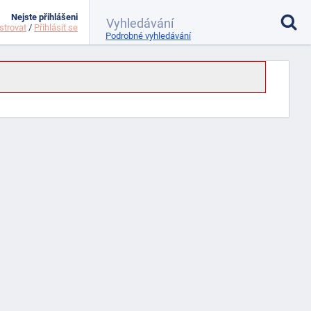
Nejste přihlášeni
strovat
/
Přihlásit se
Podrobné vyhledávání