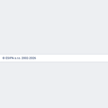
-
náhrady
© ESIPA s.r.o. 2002-2026