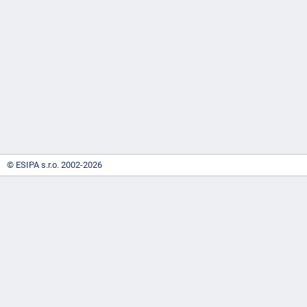
-
náhrady
© ESIPA s.r.o. 2002-2026