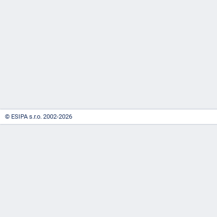
-
náhrady
© ESIPA s.r.o. 2002-2026