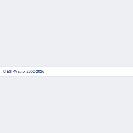
-
náhrady
© ESIPA s.r.o. 2002-2026